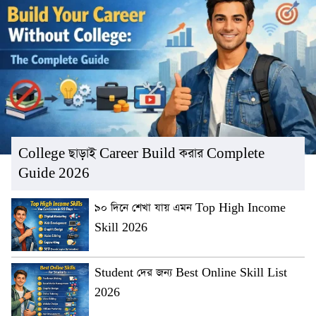
এমন সেরা প্ল্যাটফর্ম
Hidden Online Income Sites 2026 –
নতুনদের জন্য গোপন আয়ের তালিকা
Online Income Site 2026: মাত্র ৩০ দিনে
প্রথম $100 আয়ের রোডম্যাপ
College ছাড়াই Career Build করার Complete
Guide 2026
Student দের জন্য Best Online Income
Ideas in Bangladesh (No Investment)
৯০ দিনে শেখা যায় এমন Top High Income
2026
Skill 2026
পার্ট-টাইম অনলাইন জব: ছাত্র ও গৃহিণীদের জন্য
2026
Student দের জন্য Best Online Skill List
2026