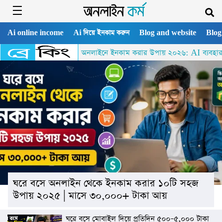
Ai online income
Ai দিয়ে ইনকাম করুন
Blog and website
Blog
অনলাইনে ইনকাম করার উপায় ২০২৬: AI ব্যবহার করে আয় কর
ঘরে বসে অনলাইন থেকে ইনকাম করার ১০টি সহজ
উপায় ২০২৫ | মাসে ৩০,০০০+ টাকা আয়
ঘরে বসে মোবাইল দিয়ে প্রতিদিন ৫০০–৫,০০০ টাকা