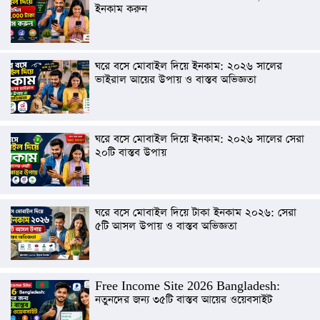
ইনকাম করুন
ঘরে বসে মোবাইল দিয়ে ইনকাম: ২০২৬ সালের
ভাইরাল আয়ের উপায় ও বাস্তব অভিজ্ঞতা
ঘরে বসে মোবাইল দিয়ে ইনকাম: ২০২৬ সালের সেরা
২০টি বাস্তব উপায়
ঘরে বসে মোবাইল দিয়ে টাকা ইনকাম ২০২৬: সেরা
৫টি আসল উপায় ও বাস্তব অভিজ্ঞতা
Free Income Site 2026 Bangladesh:
নতুনদের জন্য ৩৫টি বাস্তব আয়ের ওয়েবসাইট