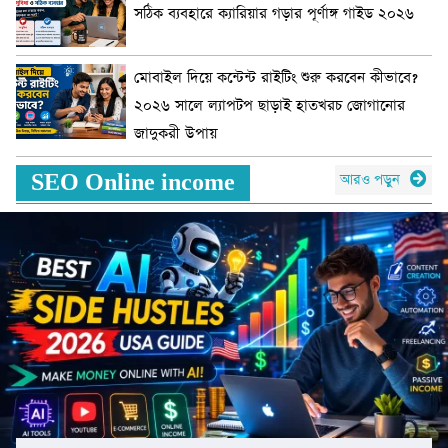
সঠিক ব্যবহারে ক্যারিয়ার গড়ার পূর্ণাঙ্গ গাইড ২০২৬
মোবাইল দিয়ে কন্টেন্ট রাইটিং শুরু করবেন কীভাবে?
২০২৬ সালে ল্যাপটপ ছাড়াই হাতখরচ জোগানোর
জাদুকরী উপায়
SEO Online income
আরও পড়ুন