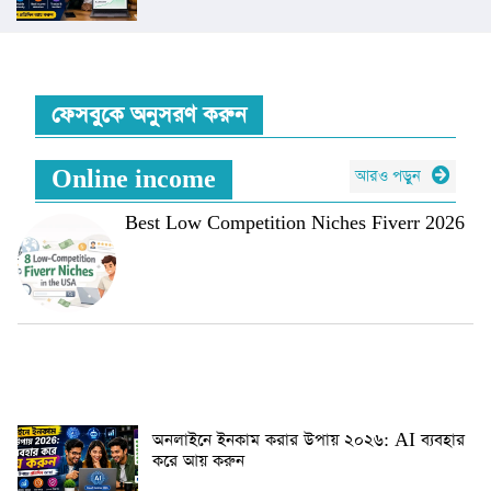
ফেসবুকে অনুসরণ করুন
Online income
আরও পড়ুন
Best Low Competition Niches Fiverr 2026
অনলাইনে ইনকাম করার উপায় ২০২৬: AI ব্যবহার
করে আয় করুন