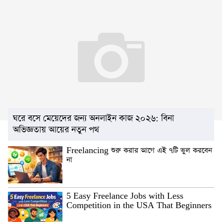
ঘরে বসে মেয়েদের জন্য অনলাইন কাজ ২০২৬: বিনা
অভিজ্ঞতায় আয়ের নতুন পথ
Freelancing শুরু করার আগে এই ৭টি ভুল করবেন
না
5 Easy Freelance Jobs with Less
Competition in the USA That Beginners