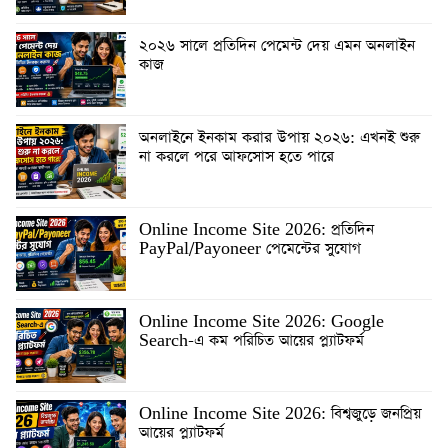
২০২৬ সালে প্রতিদিন পেমেন্ট দেয় এমন অনলাইন
কাজ
অনলাইনে ইনকাম করার উপায় ২০২৬: এখনই শুরু
না করলে পরে আফসোস হতে পারে
Online Income Site 2026: প্রতিদিন
PayPal/Payoneer পেমেন্টের সুযোগ
Online Income Site 2026: Google
Search-এ কম পরিচিত আয়ের প্ল্যাটফর্ম
Online Income Site 2026: বিশ্বজুড়ে জনপ্রিয়
আয়ের প্ল্যাটফর্ম