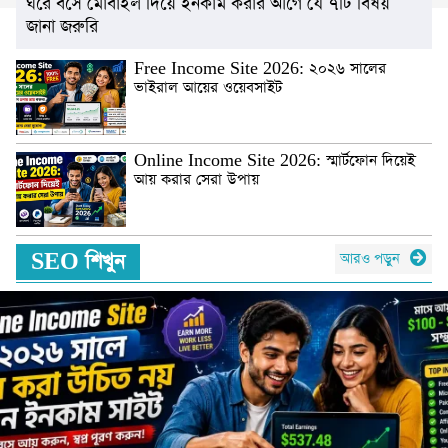
ঘরে বসে মোবাইল দিয়ে ইনকাম করার আগে যে ৭টি বিষয়
জানা জরুরি
Free Income Site 2026: ২০২৬ সালের
ভাইরাল আয়ের ওয়েবসাইট
Online Income Site 2026: স্মার্টফোন দিয়েই
আয় করার সেরা উপায়
SEO শিখুন
আরও পড়ুন