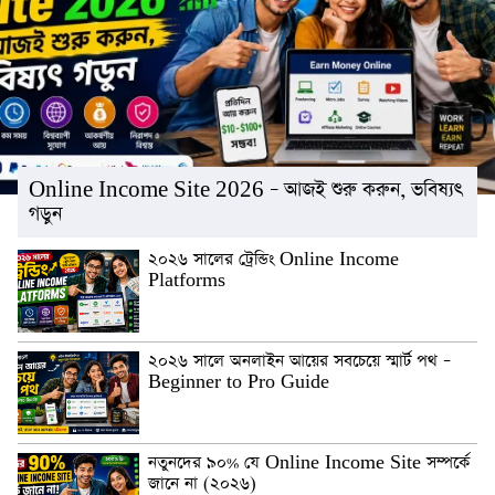
Online Income Site 2026 – আজই শুরু করুন, ভবিষ্যৎ
গড়ুন
২০২৬ সালের ট্রেন্ডিং Online Income
Platforms
২০২৬ সালে অনলাইন আয়ের সবচেয়ে স্মার্ট পথ –
Beginner to Pro Guide
নতুনদের ৯০% যে Online Income Site সম্পর্কে
জানে না (২০২৬)