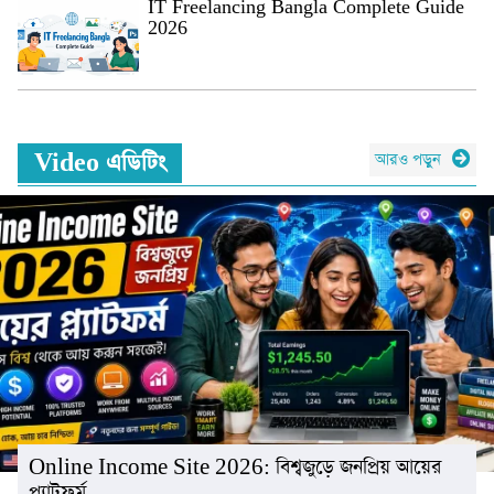
IT Freelancing Bangla Complete Guide
2026
Video এডিটিং
আরও পড়ুন
Online Income Site 2026: বিশ্বজুড়ে জনপ্রিয় আয়ের
প্ল্যাটফর্ম