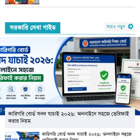
সরকারি সেবা গাইড
আরও পড়ুন
কারিগরি বোর্ড সনদ যাচাই ২০২৬: অনলাইনে সহজে ভেরিফাই
করার নিয়ম
কারিগরি বোর্ড সনদ যাচাই ২০২৬: অনলাইনে সহজে