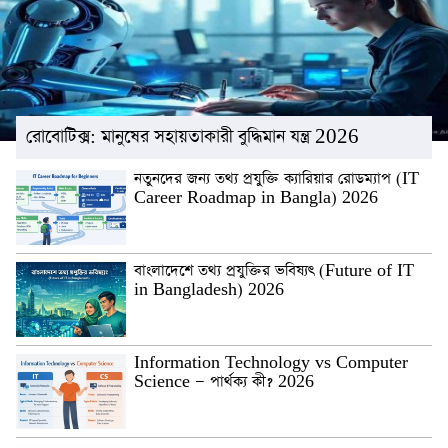
রোবোটিক্স: মানুষের সহায়তাকারী বুদ্ধিমান যন্ত্র 2026
নতুনদের জন্য তথ্য প্রযুক্তি ক্যারিয়ার রোডম্যাপ (IT
Career Roadmap in Bangla) 2026
বাংলাদেশে তথ্য প্রযুক্তির ভবিষ্যৎ (Future of IT
in Bangladesh) 2026
Information Technology vs Computer
Science — পার্থক্য কী? 2026