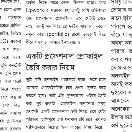
সময় ঠিক
 শিখতে চাও,
অর্ডার দিতে পারে কোন টেনশন ছাড়া। আর
তোমার ক
িল গুলো এখন
Upwork-এ দরকার হয় একটু বেশি অভিজ্ঞতা
মানে তু
ে । বর্তমানে
আর প্রফেশনাল প্রোফাইল। তবে যেটাই বেছে
রয়েছে গ্রাফিক
পারলে হ
নাও, একটু মন দিয়ে প্রোফাইল সাজাবে, ভালো
িজাইন, ভিডিও
বাঁচে যা 
নমুনা কাজ (portfolio) রাখো তাহলেই ধীরে
 SEO। এগুলো
অথবা অন্
ধীরে সফলতা আসবে ইনশাআল্লাহ।
ন দেশ থেকে
পারবে। ত
একটি প্রফেশনাল প্রোফাইল
দের দিয়ে করায়
করার খর
ুমি কনটেন্ট
তৈরি করার নিয়ম
তোমার স
ে তুমি প্রথম
অনলাইন ক
তুমি যদি অনলাইন প্ল্যাটফর্মে কাজ পেতে হলে
ে। তার পরো
আয়ই করছ
তোমার প্রোফাইলটাই হবে প্রথম সুন্দর করে
 নিয়ে শিখতে
দুইয়ের স
করতে হবে। তাই এটা সুন্দরভাবে গুছিয়ে তৈরি
বেশি কিছু না
আজকের দ
করা খুব জরুরি। প্রোফাইল বানানোর সময়
নোযোগ দিয়ে
অনেকের জ
প্রথমেই একটি প্রফেশনাল ছবি দিতে হবে যেটা
মি সাহায্য
উপায় হয়ে
পরিষ্কার, হাসিমুখে এবং ফরমাল ছবি হবে। এরপর
্ল্যাটফর্মে
অর্থ দুটো
সংক্ষিপ্তভাবে নিজের স্কিল কাজের বিষয় নিয়ে ,
 সাথে দরকার