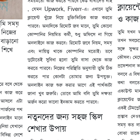
সময়মতো কাজ করতে পারবে কেউ বাঁধাদেও নাই
ক্লায়েন
, যেমন Upwork, Fiverr-এ। এখানে তুমি
ও কাজ
ক্লায়েন্ট খুঁজে নিয়ে চুক্তিভিত্তিক কাজ করতে
ুমি সময়
পারবে। অন্যদিকে রিমোট জব মানে, তুমি কোনো
। নিজের
তুমি যখন 
কোম্পানির নিয়মিত কর্মী, শুধু অফিসে না গিয়ে
 বাড়ানো
তখন সবচেয়ে 
অনলাইনে কাজ করবে। রিমোট জবে নিয়ম, সময়
 শিখে
সঙ্গে সুন
এবং দায়িত্ব থাকে কোম্পানির মতোই। তবে
কৌসল। মেসে
দুটোতেই সুবিধা হলো তুমি বাসা থেকে কাজ
প্রফেশনাল ভ
করতে পারবে। নিজের পরিস্থিতি অনুযায়ী তুমি ঠিক
বলবে এ বিষ
করতে পার কোনটা তোমার জন্য উপযুক্ত।
কথা বলতে
রে বসে থেকে
অনলাইন কাজ শুরু করার আগে এই পার্থক্যটা
একাউন্ট মা
ে কাজ করে
জানা খুব জরুরি। তোবে আমি বলি তুমি দক্ষতা
ক্লায়েন্টে
 আসলে এটা
অর্জন করো ভালো ইনকাম করতে পারবে।
একই টেমপ্ল
পার্জনের পথ
নতুনদের জন্য সহজ স্কিল
প্রস্তাব দ
নলাইন মানে
সময় কত লাগ
দুনিয়া যেখানে
শেখার উপায়
বোঝা তাক
িভিন্ন দেশে