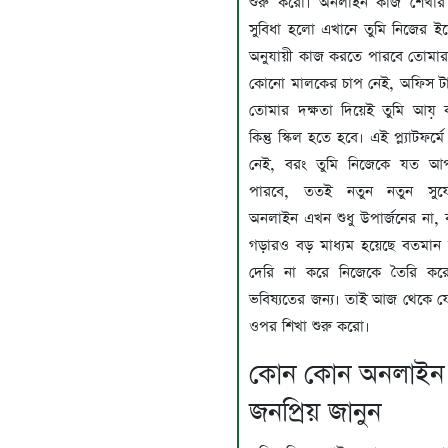
শুরু করো। অনলাইন কাজ শেখার
সুবিধা হলো এখানে তুমি নিজের ই
অনুযায়ী কাজ করতে পারবে তোমা
কোনো মালকের চাপ নেই, অফিস টাই
তোমার দক্ষতা দিয়েই তুমি আয় 
কিন্তু স্কিল হতে হবে। এই প্ল্যাটফর্
নেই, বরং তুমি নিজেকে যত আ
পারবে, ততই নতুন নতুন সু
অনলাইন এখন শুধু উপার্জনের না, ব
গড়ারও বড় মাধ্যম হয়েছে বতমান
দেরি না করে নিজেকে তৈরি ক
ভবিষ্যতের জন্য। তাই আজ থেকে য
ওপর শিখা শুরু করো।
কোন কোন অনলাইন স
জনপ্রিয় জানুন