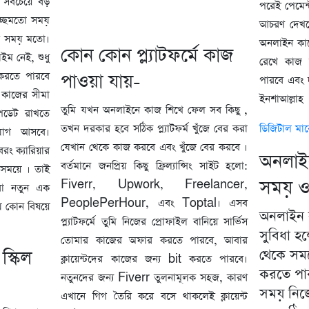
 সবচেয়ে বড়
পরেই পেমেন
চ্ছেমতো সময়
আচরণ দেখত
র সময় মতো।
অনলাইন কাজ
কোন কোন প্ল্যাটফর্মে কাজ
ম নেই, শুধু
রেখে কাজ 
করতে পারবে
পাওয়া যায়-
পারবে এবং 
মে কাজের সীমা
ইনশাআল্লাহ
তুমি যখন অনলাইনে কাজ শিখে ফেল সব কিছু ,
পডেট রাখতে
তখন দরকার হবে সঠিক প্ল্যাটফর্ম খুঁজে বের করা
ডিজিটাল মার্
যোগ আসবে।
যেখান থেকে কাজ করবে এবং খুঁজে বের করবে ।
রং ক্যারিয়ার
অনলাইন
বর্তমানে জনপ্রিয় কিছু ফ্রিল্যান্সিং সাইট হলো:
 সময়ে । তাই
সময় ও 
Fiverr, Upwork, Freelancer,
রো নতুন এক
PeoplePerHour, এবং Toptal। এসব
ে কোন বিষয়ে
অনলাইন 
প্ল্যাটফর্মে তুমি নিজের প্রোফাইল বানিয়ে সার্ভিস
সুবিধা হ
তোমার কাজের অফার করতে পারবে, আবার
্কিল
থেকে সময়
ক্লায়েন্টদের কাজের জন্য bit করতে পারবে।
করতে পা
নতুনদের জন্য Fiverr তুলনামূলক সহজ, কারণ
সময় নিজ
এখানে গিগ তৈরি করে বসে থাকলেই ক্লায়েন্ট