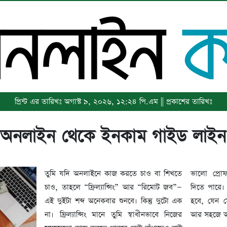
প্রিন্ট এর তারিখঃ অগাস্ট ৯, ২০২৬, ১২:২৪ পি.এম || প্রকাশের তারিখঃ
অনলাইন থেকে ইনকাম গাইড লাইন
তুমি যদি অনলাইনে কাজ করতে চাও বা শিখতে
ভালো প্রো
চাও, তাহলে “ফ্রিল্যান্সিং” আর “রিমোট জব”—
দিতে পারে।
এই দুইটা শব্দ অনেকবার শুনবে। কিন্তু দুটো এক
হবে, যেন স
না। ফ্রিল্যান্সিং মানে তুমি স্বাধীনভাবে নিজের
আর সহজে অ