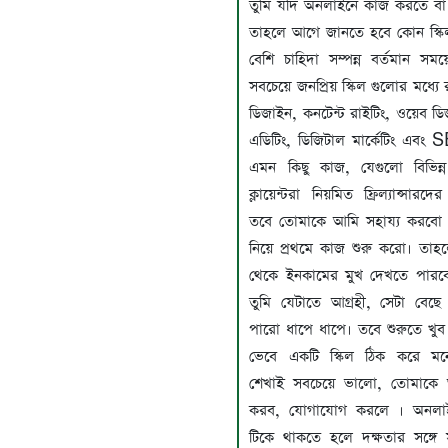
তুমি যদি অনলাইনে কাজ করতে বা
তাহলে আগে জানতে হবে কোন স্ক
বেশি চাহিদা সম্পন্ন বর্তমান সময়
সবচেয়ে জনপ্রিয় স্কিল গুলোর মধ্যে 
ডিজাইন, কনটেন্ট রাইটিং, ওয়েব ড
এডিটিং, ডিজিটাল মার্কেটিং এবং
এমন কিছু কাজ, যেগুলো বিভিন্
ক্লায়েন্টরা নিয়মিত ফ্রিল্যান্সার
তবে তোমাকে আমি সহায্য করবো ত
নিয়ে প্রথমে কাজ শুরু করো। তাহল
থেকে ইনকামের মুখ দেখতে পারব
তুমি যেটাতে আগ্রহী, সেটা বেছে
পারো ধাপে ধাপে। তবে শুরুতে খুব 
ভেবে একটি স্কিল ঠিক করে ম
শেখাই সবচেয়ে ভালো, তোমাকে আ
করব, যোগাযোগ করলে । অনলাইন প
টিকে থাকতে হলে দক্ষতার সঙ্গে