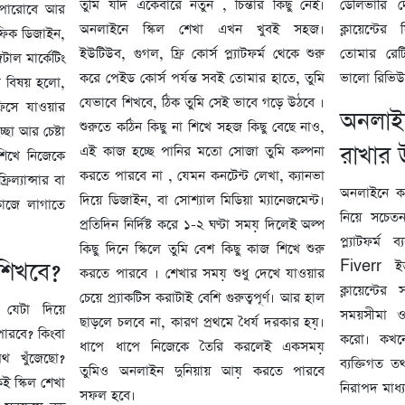
তুমি যদি একেবারে নতুন , চিন্তার কিছু নেই।
ডেলিভারি 
ে পারোবে আর
অনলাইনে স্কিল শেখা এখন খুবই সহজ।
ক্লায়েন্টে
ফিক ডিজাইন,
ইউটিউব, গুগল, ফ্রি কোর্স প্ল্যাটফর্ম থেকে শুরু
তোমার রেটি
টাল মার্কেটিং
করে পেইড কোর্স পর্যন্ত সবই তোমার হাতে, তুমি
ভালো রিভিউ
ো বিষয় হলো,
যেভাবে শিখবে, ঠিক তুমি সেই ভাবে গড়ে উঠবে ।
িসে যাওয়ার
অনলাই
শুরুতে কঠিন কিছু না শিখে সহজ কিছু বেছে নাও,
্ছা আর চেষ্টা
রাখার 
এই কাজ হচ্ছে পানির মতো সোজা তুমি কল্পনা
শিখে নিজেকে
করতে পারবে না , যেমন কনটেন্ট লেখা, ক্যানভা
্যান্সার বা
অনলাইনে ক
দিয়ে ডিজাইন, বা সোশ্যাল মিডিয়া ম্যানেজমেন্ট।
 কাজে লাগাতে
নিয়ে সচেতন
প্রতিদিন নির্দিষ্ট করে ১-২ ঘণ্টা সময় দিলেই অল্প
প্ল্যাটফর
কিছু দিনে স্কিলে তুমি বেশ কিছু কাজ শিখে শুরু
শিখবে?
Fiverr ই
করতে পারবে । শেখার সময় শুধু দেখে যাওয়ার
ক্লায়েন্টের
চেয়ে প্র্যাকটিস করাটাই বেশি গুরুত্বপূর্ণ। আর হাল
 যেটা দিয়ে
সময়সীমা ও
ছাড়লে চলবে না, কারণ প্রথমে ধৈর্য দরকার হয়।
ারবে? কিংবা
করো। কখনো
ধাপে ধাপে নিজেকে তৈরি করলেই একসময়
পথ খুঁজেছো?
ব্যক্তিগত ত
তুমিও অনলাইন দুনিয়ায় আয় করতে পারবে
ই স্কিল শেখা
নিরাপদ মাধ
সফল হবে।