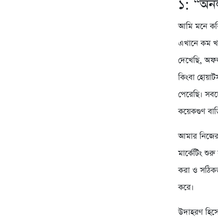
১: “অনল
আমি মনে করি
এখানে কম খরচ
দেখেছি, অফল
কিংবা হোয়াট
পেরেছি। সবচে
কয়েকগুণ বাড়
আমার নিজের 
মার্কেটিং শ
করা ও সঠিকভ
করে।
উদাহরণ হিস