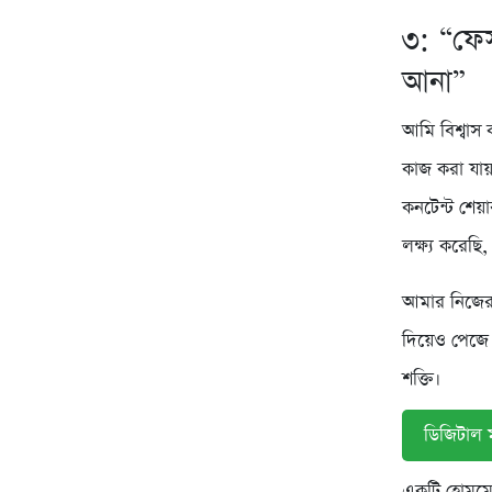
৩: “ফেসব
আনা”
আমি বিশ্বাস 
কাজ করা যায়
কনটেন্ট শেয়
লক্ষ্য করেছি
আমার নিজের 
দিয়েও পেজে 
শক্তি।
ডিজিটাল ম
একটি হোমমেড