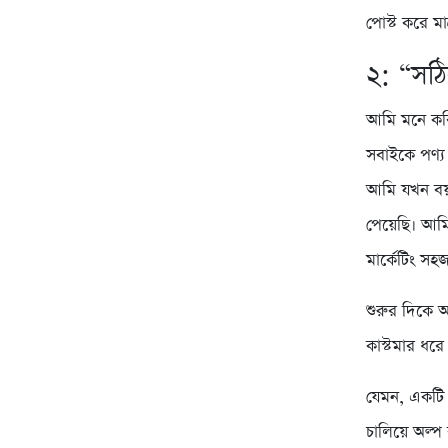
পোস্ট করে মা
২: “সঠি
আমি মনে করি 
সবাইকে পণ্য
আমি যখন বয়স
পেয়েছি। আমি 
মার্কেটিং সহ
শুরুর দিকে আ
কাস্টমার ধরে
যেমন, একটি অ
চালিয়ে অল্প 