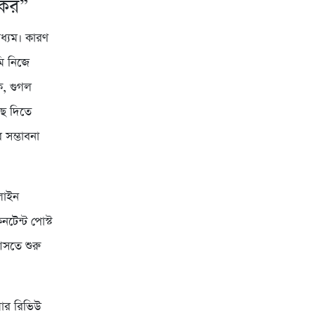
যকর”
ধ্যম। কারণ
মি নিজে
ক, গুগল
ছে দিতে
 সম্ভাবনা
লাইন
নটেন্ট পোস্ট
আসতে শুরু
ার রিভিউ