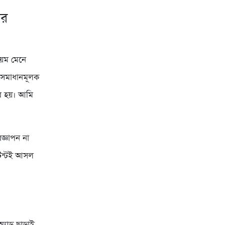
ার
িয়ম মেনে
া সমাধানমূলক
রি হয়। আমি
জ্ঞাপন না
টেন্টই আসল
্যাড ছাড়াই