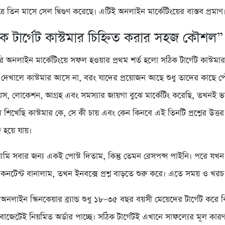
ত্র তিন মাসে সেল দ্বিগুণ করেছে। এটিই অনলাইন মার্কেটিংয়ের বাস্তব প্রমাণ
ক টার্গেট কাস্টমার চিহ্নিত করার সহজ কৌশল”
অনলাইন মার্কেটিংয়ে সফল হওয়ার প্রথম শর্ত হলো সঠিক টার্গেট কাস্টমার 
 দেখালে কাস্টমার আসে না, বরং যাদের প্রয়োজন আছে শুধু তাদের কাছে প
, লোকেশন, আগ্রহ এবং সমস্যার জায়গা বুঝে মার্কেটিং করেছি, তখনই
শিখেছি কাস্টমার কে, সে কী চায় এবং কেন কিনবে এই তিনটি প্রশ্নের উত্
জ হয়ে যায়।
মি সবার জন্য একই পোস্ট দিতাম, কিন্তু তেমন রেসপন্স পাইনি। পরে যখন নির
 কনটেন্ট বানালাম, তখন ইনবক্সে প্রশ্ন বাড়তে শুরু করে। এতে সময় ও খরচ 
নলাইন স্কিনকেয়ার ব্র্যান্ড শুধু ১৮–৩৫ বছর বয়সী মেয়েদের টার্গেট করে ব
বাজেটেই নিয়মিত অর্ডার পাচ্ছে। সঠিক টার্গেটই এখানে সাফল্যের মূল কার