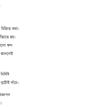
।
চিহ্নিত করা।
ৌঁছাতে হয়।
 ভালো ফল
তর জানলেই
্দিষ্ট
দুটোই বাঁচে।
িজ্ঞাপন
ণ।