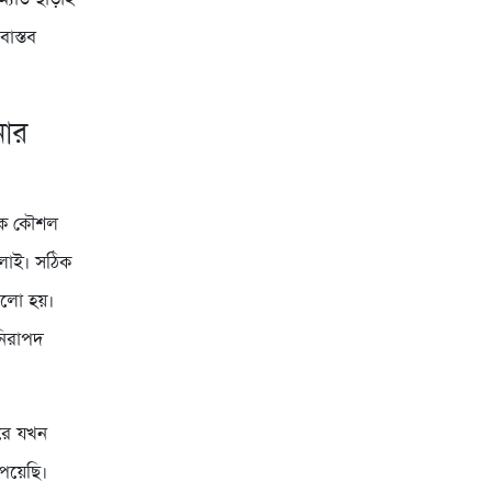
বাস্তব
নোর
ঠিক কৌশল
ালাই। সঠিক
ভালো হয়।
নিরাপদ
পরে যখন
েয়েছি।