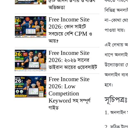
৫টি আসল উপায় ও বাস্তব
করতে পারলে 
অভিজ্ঞতা
বিভিন্ন অনলা
Free Income Site
না—কোথা থেক
2026: কোন সাইটে
পাওয়া যায়।
সবচেয়ে বেশি CPM ও
আয়?
এই লেখায় আম
Free Income Site
ধাপে অনলাইন
2026: ২০২৬ সালের
উদ্যোক্তারা
ভাইরাল আয়ের ওয়েবসাইট
অনলাইন ব্যব
Free Income Site
হবে।
2026: Low
Competition
সূচিপত্রঃ
Keyword সহ সম্পূর্ণ
গাইড
1. অনলাইন ম
2. সঠিক টার্