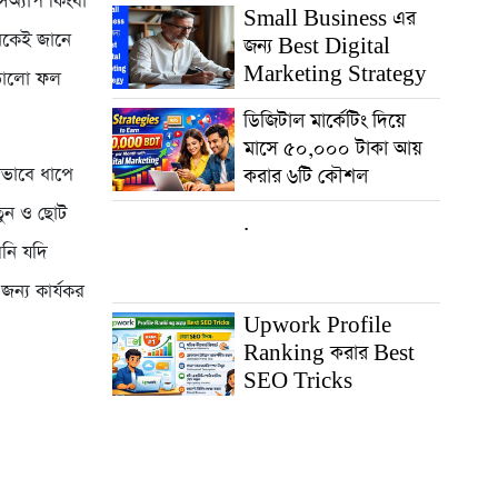
সঅ্যাপ কিংবা
Small Business এর
নেকেই জানে
জন্য Best Digital
Marketing Strategy
 ভালো ফল
ডিজিটাল মার্কেটিং দিয়ে
মাসে ৫০,০০০ টাকা আয়
ীভাবে ধাপে
করার ৬টি কৌশল
তুন ও ছোট
.
পনি যদি
ন্য কার্যকর
Upwork Profile
Ranking করার Best
SEO Tricks