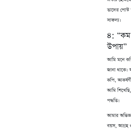
তাদের পোস্ট 
সাফল্য।
৪: “কম 
উপায়”
আমি মনে করি
জানা থাকে। 
কপি, আকর্ষণী
আমি শিখেছি,
পদ্ধতি।
আমার অভিজ্ঞত
বয়স, আগ্রহ 