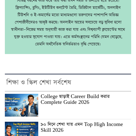
বিভিন্ন ধরনের কাজ করে আয় করা এখন সহজ ও জনপ্রিয় হয়ে উঠেছে।
ফ্রিল্যান্সিং, ব্লগিং, ইউটিউব কনটেন্ট তৈরি, ডিজিটাল মার্কেটিং, অনলাইন
টিউশনি ও ই–কমার্সের মতো মাধ্যমগুলো তরুণদের পাশাপাশি অভিজ্ঞ
পেশাজীবীদেরও আকৃষ্ট করছে। অনলাইন আয়ের সবচেয়ে বড় সুবিধা হলো
স্বাধীনতা—নিজের সময় অনুযায়ী কাজ করা যায় এবং বিশ্বব্যাপী ক্লায়েন্টের সাথে
যুক্ত হওয়ার সুযোগ পাওয়া যায়। এতে কর্মসংস্থানের পরিধি যেমন বেড়েছে,
তেমনি অর্থনৈতিক স্বনির্ভরতাও বৃদ্ধি পেয়েছে।
শিক্ষা ও স্কিল শেখা সর্বশেষ
College ছাড়াই Career Build করার
Complete Guide 2026
৯০ দিনে শেখা যায় এমন Top High Income
Skill 2026