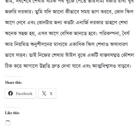
ভাই, সবশেষে শেখার সঠিক পথ খুঁজে পেতে ভারসাম্য বজায় রাখা খুব
জরুরি দরকার। তুমি যদি জানো কীভাবে সময় ভাগ করবে, কোন স্কিল
আগে নেবে এবং কোনটার জন্য কতটা এনার্জি দরকার তাহলে শেখা
অনেক সহজ হয়, এসব আগে বেসিক জানতে হবে। পরিকল্পনা, ধৈর্য
আর নিয়মিত অনুশীলনের মাধ্যমে একাধিক স্কিল শেখাও অসাধারণ
ভাবে সম্ভব। তাই নিজের শেখার স্টাইল বুঝে একটি বাস্তবসম্মত কৌশল
ঠিক করে আগালে উন্নতি দ্রুত দেখা যাবে এবং আত্মবিশ্বাসও বাড়বে।
Share this:
Facebook
X
Like this:
Loading…