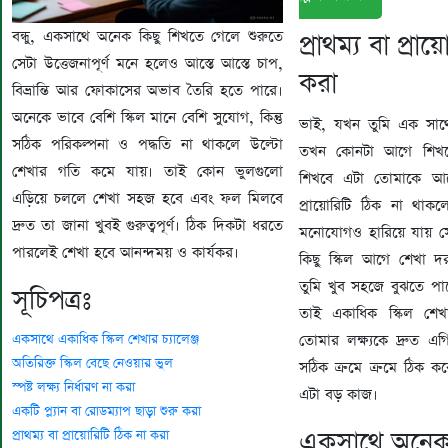
বন্ধু, একসাথে অনেক কিছু শিখতে গেলে শুরুতে
প্রাথম্য বা প্রা
সেটা উত্তেজনাপূর্ণ মনে হলেও আস্তে আস্তে চাপ,
করা
বিভ্রান্তি আর ফোকাসের অভাব তৈরি হতে পারে।
অনেকে ভাবে বেশি স্কিল মানে বেশি সুযোগ, কিন্তু
ভাই, যখন তুমি এক সাথ
সঠিক পরিকল্পনা ও পদ্ধতি না থাকলে উল্টো
তখন কোনটা আগে শিখ
শেখার গতি কমে যায়। তাই কোন ভুলগুলো
শিখবে এটা তোমাকে আ
এড়িয়ে চললে শেখা সহজ হবে এবং ফল মিলবে
প্রায়োরিটি ঠিক না থাকল
দ্রুত তা জানা খুবই গুরুত্বপূর্ণ। ঠিক দিকটা ধরতে
মনোযোগও হারিয়ে যায় 
পারলেই শেখা হবে আনন্দময় ও কার্যকর।
কিছু স্কিল আগে শেখা দ
তুমি খুব সহজে বুঝতে প
সূচিপত্রঃ
তাই একাধিক স্কিল শেখ
একসাথে একাধিক স্কিল শেখার চ্যালেঞ্জ
তোমার লক্ষ্যকে দ্রুত এগ
অতিরিক্ত স্কিল বেছে নেওয়ার ভুল
সঠিক ক্রমে ক্রমে ঠিক 
স্পষ্ট লক্ষ্য নির্ধারণ না করা
এটা বড় কাজ।
একটি প্ল্যান বা রোডম্যাপ ছাড়া শুরু করা
একসাথে অনেক
প্রাথম্য বা প্রায়োরিটি ঠিক না করা