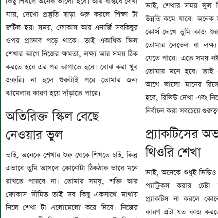
কিছু শিখলে অনেক ভালো হবে। আর বাস্তবে দেখা
ভাই, শেখার সময় ভুল র
যায়, দেখো প্রস্তুতি ছাড়া শুরু করলে শিক্ষা টা
উন্নতি কমে যাবে। অনেক স
জটিল হয়। সময়, ফোকাস আর এনার্জি সবকিছুর
কোর্স দেখে তুমি কাজ শুর
ওপর প্রাভাব পড়ে থাকে। তাই একাধিক স্কিল
তোমার লেভেল বা লক্ষ্য
শেখার আগে নিজের ক্ষমতা, লক্ষ্য আর সময় ঠিক
যেতে পারে। এতে সময় নষ্
করতে হবে এর পর আগাতে হবে। বোঝ করা খুব
তোমার মনে হবে। তাই এ
জরুরি। না হলে শুরুটাই পরে তোমার জন্য
আগে ভালো মানের রিসো
ঝামেলার কারণ হয়ে দাঁড়াতে পারে।
হবে, রিভিউ দেখা এবং ন
নির্বাচন করা সবচেয়ে গুরুত
অতিরিক্ত স্কিল বেছে
প্র্যাকটিসের অ
নেওয়ার ভুল
থিওরি শেখা
ভাই, অনেকে শেখার শুরু থেকে শিখতে চাই, কিন্তু
এভাবে তুমি আসলে কোনোটা ঠিকঠাক ভাবে মনে
ভাই, অনেকে শুধুই ভিডিও
রাখতে পারবে না। তোমার সময়, শক্তি আর
প্যাট্রিকস করার চেষ্টা 
ফোকাস সীমিত তাই সব কিছু একসাথে মাথায়
প্র্যাকটিস না করলে কো
নিলে শেখা টা এলোমেলো করে দিবে। নিজের
কারণ এটা যত কাজ করতে