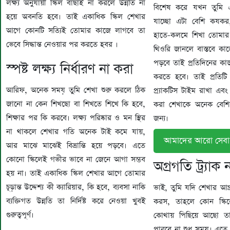
লক্ষ্য অনুযায়ী স্কিল বাছাই না করলে উন্নতি না
বিশেষ করে যখন তুমি এ
হয়ে অবনতি হবে। তাই একাধিক স্কিল শেখার
যাচ্ছো এটা বেশি কযকর,
আগে কোনটি সত্যিই তোমার কাজে লাগবে তা
হাতে-কলমে শিখা তোমার জন্
ভেবে সিদ্ধান্ত নেওয়ার পর করতে হবর ।
থিওরি জানলে বাস্তবে ক
পড়বে তাই প্রতিদিনের কা
স্পষ্ট লক্ষ্য নির্ধারণ না করা
করতে হবে। তাই প্রতিটি
আরিফ, অনেক সময় তুমি শেখা শুরু করলে ঠিক
প্র্যাকটিস টাইম রাখা এব
জানো না কেন শিখছো বা শিখতে শিখে কি হবে,
করা শেখাকে অনেক বেশি 
শিক্ষার পর কি করবে। লক্ষ্য পরিষ্কার ও মন স্থির
জন্য।
না থাকলে শেখার গতি অনেক টাই কমে যায়,
আমাদের আরো সেবা প
আর মাঝে মাঝেই বিভ্রান্তি হয়ে পড়বে। এতে
কোনো স্কিলেই গভীর ভাবে না জেনে আগা সম্ভব
অগ্রগতি ট্র্যাক 
হয় না। তাই একাধিক স্কিল শেখার আগে তোমার
চূড়ান্ত উদ্দেশ্য কী ক্যারিয়ার, কি হবে, ব্যবসা নাকি
ভাই, তুমি যদি শেখার আগ্র
ব্যক্তিগত উন্নতি তা নির্দিষ্ট করে নেওয়া খুবই
করস, তাহলে কোন স্কি
গুরুত্বপূর্ণ।
কোথায় পিছিয়ে আছো ত
পারবে না শুধু সময়। এত