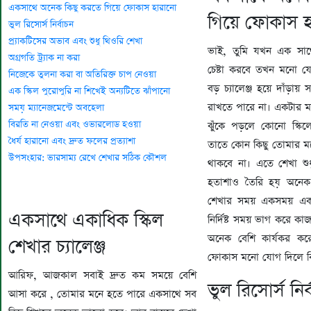
একসাথে অনেক কিছু করতে গিয়ে ফোকাস হারানো
গিয়ে ফোকাস হ
ভুল রিসোর্স নির্বাচন
প্র্যাকটিসের অভাব এবং শুধু থিওরি শেখা
ভাই, তুমি যখন এক সাথ
অগ্রগতি ট্র্যাক না করা
চেষ্টা করবে তখন মনো য
নিজেকে তুলনা করা বা অতিরিক্ত চাপ নেওয়া
বড় চ্যালেঞ্জ হয়ে দাঁড়া
এক স্কিল পুরোপুরি না শিখেই অন্যটিতে ঝাঁপানো
রাখতে পারে না। একটার ম
সময় ম্যানেজমেন্টে অবহেলা
বিরতি না নেওয়া এবং ওভারলোড হওয়া
ঝুঁকে পড়লে কোনো স্ক
ধৈর্য হারানো এবং দ্রুত ফলের প্রত্যাশা
তাতে কোন কিছু তোমার ম
উপসংহার: ভারসাম্য রেখে শেখার সঠিক কৌশল
থাকবে না। এতে শেখা শু
হতাশাও তৈরি হয় অনেক।
শেখার সময় একসময় এক
একসাথে একাধিক স্কিল
নির্দিষ্ট সময় ভাগ করে 
অনেক বেশি কার্যকর করে
শেখার চ্যালেঞ্জ
ফোকাস মনো যোগ দিলে কি
আরিফ, আজকাল সবাই দ্রুত কম সময়ে বেশি
ভুল রিসোর্স নির্
আসা করে , তোমার মনে হতে পারে একসাথে সব