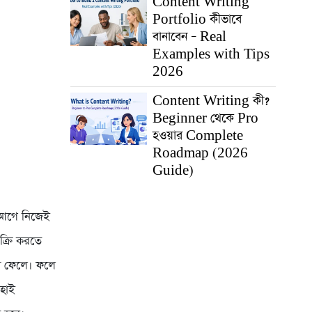
Content Writing
Portfolio কীভাবে
বানাবেন – Real
Examples with Tips
2026
Content Writing কী?
Beginner থেকে Pro
হওয়ার Complete
Roadmap (2026
Guide)
 আগে নিজেই
ক্রি করতে
িয়ে ফেলে। ফলে
হাই