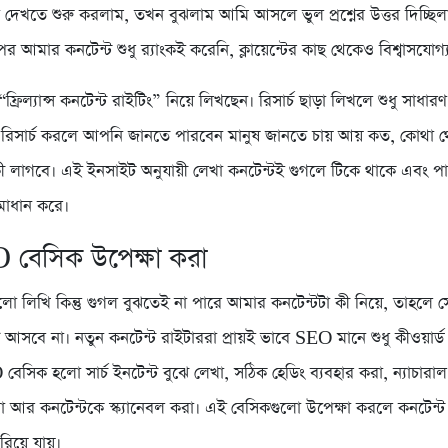
েখতে শুরু করলাম, তখন বুঝলাম আমি আসলে ভুল প্রশ্নের উত্তর দিচ্ছিল
 পর আমার কনটেন্ট শুধু র‍্যাংকই করেনি, ক্লায়েন্টের কাছ থেকেও বিশ্বাসযোগ
্রিল্যান্স কনটেন্ট রাইটিং” নিয়ে লিখছেন। রিসার্চ ছাড়া লিখলে শুধু সাধার
ু রিসার্চ করলে আপনি জানতে পারবেন মানুষ জানতে চায় আয় কত, কোথা 
 কী লাগবে। এই ইনসাইট অনুযায়ী লেখা কনটেন্টই গুগলে টিকে থাকে এবং প
সমাধান করে।
 বেসিক উপেক্ষা করা
ো লিখি কিন্তু গুগল বুঝতেই না পারে আমার কনটেন্টটা কী নিয়ে, তাহলে 
 আসবে না। নতুন কনটেন্ট রাইটাররা প্রায়ই ভাবে SEO মানে শুধু কীওয়ার্ড 
িক হলো সার্চ ইনটেন্ট বুঝে লেখা, সঠিক হেডিং ব্যবহার করা, ন্যাচারাল 
রাখা আর কনটেন্টকে স্ক্যানেবল করা। এই বেসিকগুলো উপেক্ষা করলে কনটেন
ারিয়ে যায়।