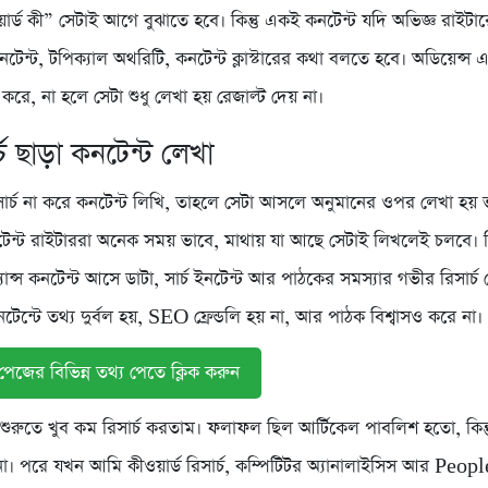
র্ড কী” সেটাই আগে বুঝাতে হবে। কিন্তু একই কনটেন্ট যদি অভিজ্ঞ রাইটার
ইনটেন্ট, টপিক্যাল অথরিটি, কনটেন্ট ক্লাস্টারের কথা বলতে হবে। অডিয়েন্স
করে, না হলে সেটা শুধু লেখা হয় রেজাল্ট দেয় না।
্চ ছাড়া কনটেন্ট লেখা
ার্চ না করে কনটেন্ট লিখি, তাহলে সেটা আসলে অনুমানের ওপর লেখা হয় 
টেন্ট রাইটাররা অনেক সময় ভাবে, মাথায় যা আছে সেটাই লিখলেই চলবে। কিন্
ান্স কনটেন্ট আসে ডাটা, সার্চ ইনটেন্ট আর পাঠকের সমস্যার গভীর রিসার্চ থ
টেন্টে তথ্য দুর্বল হয়, SEO ফ্রেন্ডলি হয় না, আর পাঠক বিশ্বাসও করে না।
েজের বিভিন্ন তথ্য পেতে ক্লিক করুন
ুরুতে খুব কম রিসার্চ করতাম। ফলাফল ছিল আর্টিকেল পাবলিশ হতো, কিন্ত
 না। পরে যখন আমি কীওয়ার্ড রিসার্চ, কম্পিটিটর অ্যানালাইসিস আর Peo