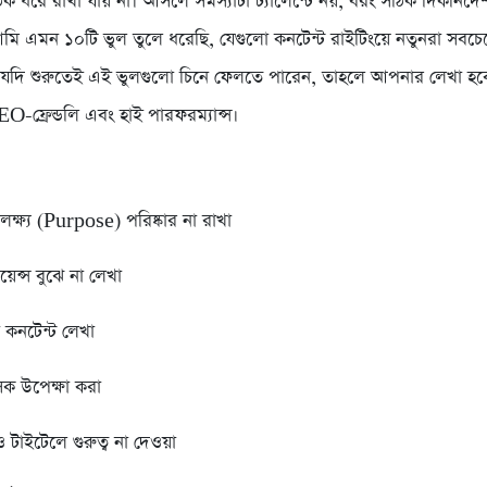
ঠক ধরে রাখা যায় না। আসলে সমস্যাটা ট্যালেন্টে নয়, বরং সঠিক দিকনির্দ
ি এমন ১০টি ভুল তুলে ধরেছি, যেগুলো কনটেন্ট রাইটিংয়ে নতুনরা সবচে
যদি শুরুতেই এই ভুলগুলো চিনে ফেলতে পারেন, তাহলে আপনার লেখা 
EO-ফ্রেন্ডলি এবং হাই পারফরম্যান্স।
লক্ষ্য (Purpose) পরিষ্কার না রাখা
য়েন্স বুঝে না লেখা
া কনটেন্ট লেখা
ক উপেক্ষা করা
টাইটেলে গুরুত্ব না দেওয়া