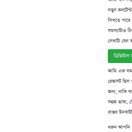
নতুন কনটেন্
লিখতে পারে 
সমস্যাটাও ঠ
লেখাটা যেন
ডিজিটাল ম
আমি এক সময়
রেজাল্ট ছিল
জন্য, নাকি 
সহজ ভাষা, স্
বাস্তব ইনস
ধরুন আপনি “S