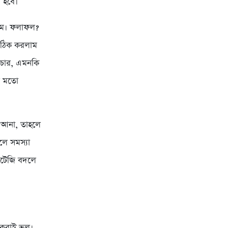
 হবে।
তাম। ফলাফল?
ে ঠিক করলাম
াকচার, এমনকি
র মতো
র আনা, তাহলে
লে সমস্যা
যাটেজি বদলে
 করাই ভুল।