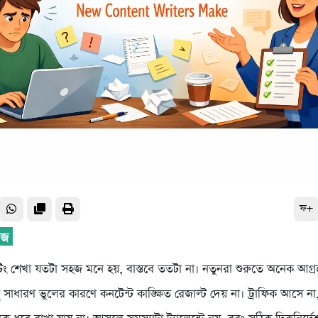
ফ+
টিং শেখা যতটা সহজ মনে হয়, বাস্তবে ততটা না। নতুনরা শুরুতে অনেক আগ্র
সাধারণ ভুলের কারণে কনটেন্ট কাঙ্ক্ষিত রেজাল্ট দেয় না। ট্রাফিক আসে না, 