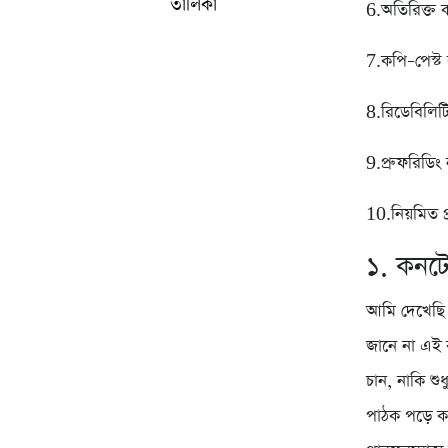
তালিকা
6.অতিরিক্ত 
7.কপি–পেস্ট 
8.রিডেবিলিটি
9.প্রুফরিডি
10.নিয়মিত প
১. কনটে
আমি দেখেছি 
জানে না এই 
চান, নাকি শু
পাঠক পড়ে ক