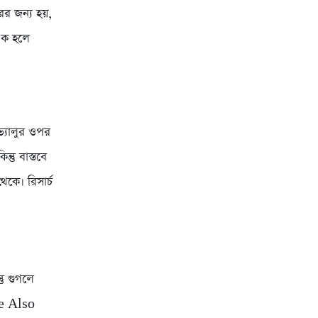
ের জন্য হয়,
 এক হলে
ভ্যালুর ওপর
তু বাস্তবে
েকে। রিসার্চ
ু গুগলে
ple Also