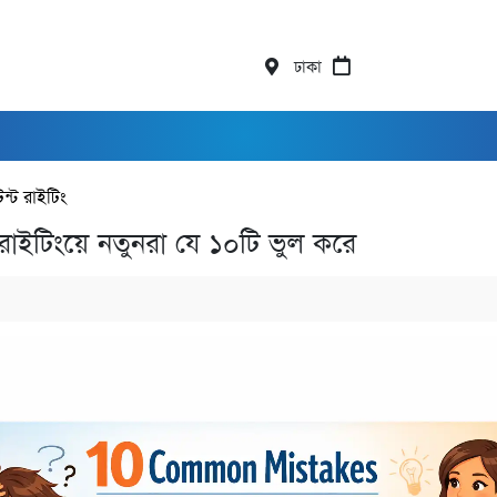
ঢাকা
ন্ট রাইটিং
 রাইটিংয়ে নতুনরা যে ১০টি ভুল করে