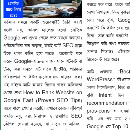
করতে শুরু করে। আগে আমি 
লেখা লিখতাম, কিন্তু বুঝ
চায়। পরে বুঝি, Goo
বর্তমান সময়ে একটি ওয়েবসাইট তৈরি করাই
কনটেন্ট কি ইউজারের প্রশ্
যথেষ্ট নয়, আসল চ্যালেঞ্জ হলো সেটিকে
কিনা। তাই আমি কনটেন্
Google-এর প্রথম পেজে দ্রুত র‍্যাংক করানো।
বিশ্লেষণ করি তথ্য দরকার
প্রতিযোগিতা যত বাড়ছে, ততই স্মার্ট SEO ছাড়া
কেনার সিদ্ধান্ত। এইভা
টিকে থাকা কঠিন হয়ে যাচ্ছে। অনেকেই মনে
রিলেভেন্ট হয়ে ওঠে।
করেন Google-এ দ্রুত র‍্যাংক মানে শর্টকাট বা
ট্রিক, কিন্তু বাস্তবে এটি সঠিক স্ট্র্যাটেজি, পরিষ্কার
আমি একবার “Bes
পরিকল্পনা ও ইউজার-ফোকাসড কাজের ফল।
WordPress” কীওয়ার্ডে 
এই গাইডে আমি আমার নিজের বাস্তব অভিজ্ঞতা
লেখা লিখেছিলাম, কিন্তু র
থেকে শেখা How to Rank Website on
বুঝি Intent ছিল
Google Fast (Proven SEO Tips)
recommendation। ত
ধাপে ধাপে শেয়ার করেছি। এখানে কোনো ঝুঁকিপূর্ণ
pros-cons ও ব্যবহ
পদ্ধতি নয়, বরং নিরাপদ ও প্রমাণিত SEO
করি। এর পর মাত্র ২–
কৌশল দেওয়া হয়েছে, যা নতুন ও অভিজ্ঞ—
Google-এর Top 10-