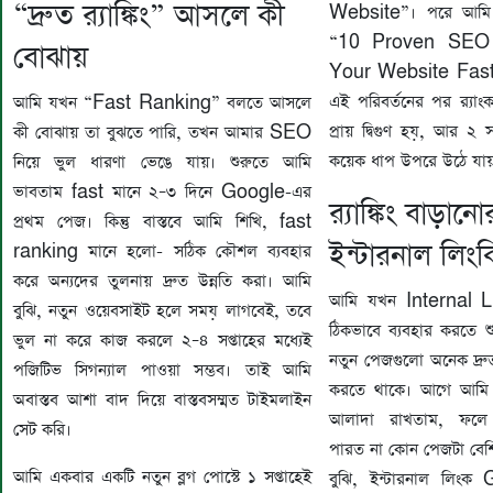
“দ্রুত র‍্যাঙ্কিং” আসলে কী
Website”। পরে আমি প
“10 Proven SEO
বোঝায়
Your Website Fast
এই পরিবর্তনের পর র‍্যা
আমি যখন “Fast Ranking” বলতে আসলে
প্রায় দ্বিগুণ হয়, আর ২ স
কী বোঝায় তা বুঝতে পারি, তখন আমার SEO
কয়েক ধাপ উপরে উঠে যা
নিয়ে ভুল ধারণা ভেঙে যায়। শুরুতে আমি
ভাবতাম fast মানে ২–৩ দিনে Google-এর
র‍্যাঙ্কিং বাড়ান
প্রথম পেজ। কিন্তু বাস্তবে আমি শিখি, fast
ইন্টারনাল লিংকিং
ranking মানে হলো- সঠিক কৌশল ব্যবহার
করে অন্যদের তুলনায় দ্রুত উন্নতি করা। আমি
আমি যখন Internal L
বুঝি, নতুন ওয়েবসাইট হলে সময় লাগবেই, তবে
ঠিকভাবে ব্যবহার করতে 
ভুল না করে কাজ করলে ২–৪ সপ্তাহের মধ্যেই
নতুন পেজগুলো অনেক দ্র
পজিটিভ সিগন্যাল পাওয়া সম্ভব। তাই আমি
করতে থাকে। আগে আমি প
অবাস্তব আশা বাদ দিয়ে বাস্তবসম্মত টাইমলাইন
আলাদা রাখতাম, ফলে
সেট করি।
পারত না কোন পেজটা বেশি গ
আমি একবার একটি নতুন ব্লগ পোস্টে ১ সপ্তাহেই
বুঝি, ইন্টারনাল লিংক