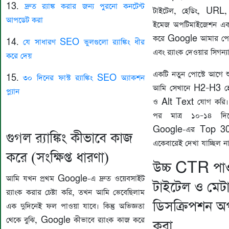
13.
দ্রুত র‍্যাঙ্ক করার জন্য পুরনো কনটেন্ট
টাইটেল, হেডিং, URL,
আপডেট করা
ইমেজ অপটিমাইজেশন এক
করে Google আমার পেজ
14.
যে সাধারণ SEO ভুলগুলো র‍্যাঙ্কিং ধীর
এবং র‍্যাংক দেওয়ার সিগন্
করে দেয়
একটি নতুন পোস্টে আগে শ
15.
৩০ দিনের ফাস্ট র‍্যাঙ্কিং SEO অ্যাকশন
আমি সেখানে H2–H3 হেড
প্ল্যান
ও Alt Text যোগ করি। 
পর মাত্র ১০–১৪ দিন
Google-এর Top 30
গুগল র‍্যাঙ্কিং কীভাবে কাজ
একেবারেই দেখা যাচ্ছিল ন
করে (সংক্ষিপ্ত ধারণা)
উচ্চ CTR পাও
আমি যখন প্রথম Google-এ দ্রুত ওয়েবসাইট
টাইটেল ও মেট
র‍্যাংক করার চেষ্টা করি, তখন আমি ভেবেছিলাম
ডিসক্রিপশন অ
এক দুদিনেই ফল পাওয়া যাবে। কিন্তু অভিজ্ঞতা
থেকে বুঝি, Google কীভাবে র‍্যাংক কাজ করে
করা