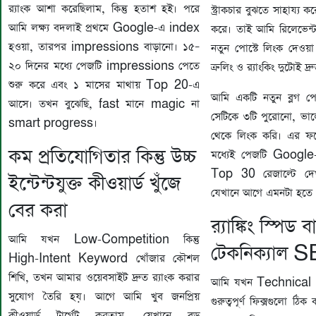
র‍্যাংক আশা করেছিলাম, কিন্তু হতাশ হই। পরে
স্ট্রাকচার বুঝতে সাহায্য
আমি লক্ষ্য বদলাই প্রথমে Google-এ index
করে। তাই আমি রিলেভেন্
হওয়া, তারপর impressions বাড়ানো। ১৫–
নতুন পোস্টে লিংক দেওয়
২০ দিনের মধ্যে পেজটি impressions পেতে
ক্রলিং ও র‍্যাংকিং দুটোই দ্
শুরু করে এবং ১ মাসের মাথায় Top 20-এ
আমি একটি নতুন ব্লগ পো
আসে। তখন বুঝেছি, fast মানে magic না
সেটিকে ৩টি পুরোনো, ভাল
smart progress।
থেকে লিংক করি। এর ফল
কম প্রতিযোগিতার কিন্তু উচ্চ
মধ্যেই পেজটি Googl
Top 30 রেজাল্টে দেখ
ইন্টেন্টযুক্ত কীওয়ার্ড খুঁজে
যেখানে আগে এমনটা হতে 
বের করা
র‍্যাঙ্কিং স্পি
আমি যখন Low-Competition কিন্তু
টেকনিক্যাল S
High-Intent Keyword খোঁজার কৌশল
শিখি, তখন আমার ওয়েবসাইট দ্রুত র‍্যাংক করার
আমি যখন Technical S
সুযোগ তৈরি হয়। আগে আমি খুব জনপ্রিয়
গুরুত্বপূর্ণ ফিক্সগুলো ঠ
কীওয়ার্ড টার্গেট করতাম, যেখানে বড়