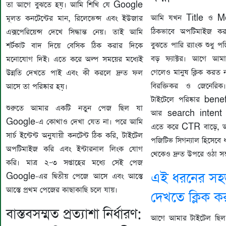
তা আগে বুঝতে হয়। আমি শিখি যে Google
আমি যখন Title ও M
মূলত কনটেন্টের মান, রিলেভেন্স এবং ইউজার
ঠিকভাবে অপটিমাইজ কর
এক্সপেরিয়েন্স দেখে সিদ্ধান্ত নেয়। তাই আমি
বুঝতে পারি র‍্যাংক শুধু 
শর্টকাট বাদ দিয়ে বেসিক ঠিক করার দিকে
বড় ফ্যাক্টর। আগে আমা
মনোযোগ দিই। এতে করে অল্প সময়ের মধ্যেই
গেলেও মানুষ ক্লিক করত 
উন্নতি দেখতে পাই এবং কী করলে দ্রুত ফল
বিরক্তিকর ও জেনেরি
আসে তা পরিষ্কার হয়।
টাইটেলে পরিষ্কার be
শুরুতে আমার একটি নতুন পেজ ছিল যা
আর search intent ম
Google-এ কোথাও দেখা যেত না। পরে আমি
এতে করে CTR বাড়ে, 
সার্চ ইন্টেন্ট অনুযায়ী কনটেন্ট ঠিক করি, টাইটেল
পজিটিভ সিগন্যাল হিসেবে 
অপটিমাইজ করি এবং ইন্টারনাল লিংক যোগ
থেকেও দ্রুত উপরে ওঠা সম
করি। মাত্র ২–৩ সপ্তাহের মধ্যে সেই পেজ
এই ধরনের সহ
Google-এর দ্বিতীয় পেজে আসে এবং আস্তে
আস্তে প্রথম পেজের কাছাকাছি চলে যায়।
দেখতে ক্লিক ক
বাস্তবসম্মত প্রত্যাশা নির্ধারণ:
আগে আমার টাইটেল ছি