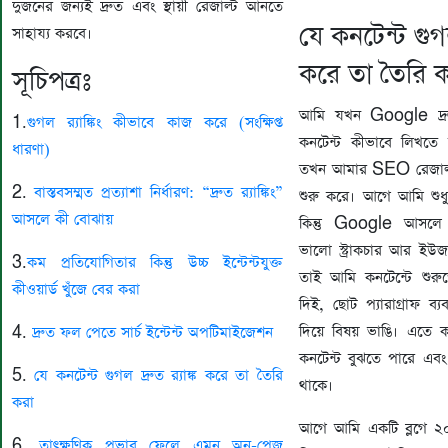
দুজনের জন্যই দ্রুত এবং স্থায়ী রেজাল্ট আনতে
যে কনটেন্ট গুগল 
সাহায্য করবে।
করে তা তৈরি 
সূচিপত্রঃ
আমি যখন Google দ্রু
1.
গুগল র‍্যাঙ্কিং কীভাবে কাজ করে (সংক্ষিপ্ত
কনটেন্ট কীভাবে লিখতে
ধারণা)
তখন আমার SEO রেজাল্
2.
বাস্তবসম্মত প্রত্যাশা নির্ধারণ: “দ্রুত র‍্যাঙ্কিং”
শুরু করে। আগে আমি শুধু
আসলে কী বোঝায়
কিন্তু Google আসলে চ
ভালো স্ট্রাকচার আর ইউজ
3.
কম প্রতিযোগিতার কিন্তু উচ্চ ইন্টেন্টযুক্ত
তাই আমি কনটেন্টে শুরুতে
কীওয়ার্ড খুঁজে বের করা
দিই, ছোট প্যারাগ্রাফ ব্
দিয়ে বিষয় ভাঙি। এতে
4.
দ্রুত ফল পেতে সার্চ ইন্টেন্ট অপটিমাইজেশন
কনটেন্ট বুঝতে পারে এ
5.
যে কনটেন্ট গুগল দ্রুত র‍্যাঙ্ক করে তা তৈরি
থাকে।
করা
আগে আমি একটি ব্লগে ২০
6.
তাৎক্ষণিক প্রভাব ফেলে এমন অন-পেজ