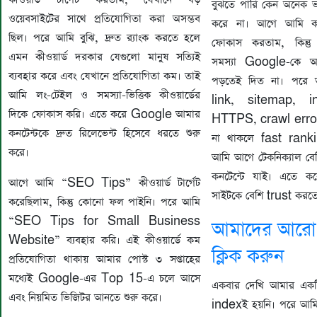
বুঝতে পারি কেন অনেক ভা
ওয়েবসাইটের সাথে প্রতিযোগিতা করা অসম্ভব
করে না। আগে আমি কনট
ছিল। পরে আমি বুঝি, দ্রুত র‍্যাংক করতে হলে
ফোকাস করতাম, কিন্তু 
এমন কীওয়ার্ড দরকার যেগুলো মানুষ সত্যিই
সমস্যা Google-কে আ
ব্যবহার করে এবং যেখানে প্রতিযোগিতা কম। তাই
পড়তেই দিত না। পরে 
আমি লং-টেইল ও সমস্যা-ভিত্তিক কীওয়ার্ডের
link, sitemap, i
দিকে ফোকাস করি। এতে করে Google আমার
HTTPS, crawl error 
কনটেন্টকে দ্রুত রিলেভেন্ট হিসেবে ধরতে শুরু
না থাকলে fast ranki
করে।
আমি আগে টেকনিক্যাল বে
কনটেন্টে যাই। এতে 
আগে আমি “SEO Tips” কীওয়ার্ড টার্গেট
সাইটকে বেশি trust করতে
করেছিলাম, কিন্তু কোনো ফল পাইনি। পরে আমি
“SEO Tips for Small Business
আমাদের আরো 
Website” ব্যবহার করি। এই কীওয়ার্ডে কম
ক্লিক করুন
প্রতিযোগিতা থাকায় আমার পোস্ট ৩ সপ্তাহের
মধ্যেই Google-এর Top 15-এ চলে আসে
একবার দেখি আমার এক
এবং নিয়মিত ভিজিটর আনতে শুরু করে।
indexই হয়নি। পরে আ