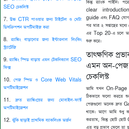
কিন্তু র‍্যাংক পাইনি।
SEO চেকলিস্ট
clear introductio
guide এবং FAQ যোগ 
7.
উচ্চ CTR পাওয়ার জন্য টাইটেল ও মেটা
পর মাত্র ২ সপ্তাহের মধ
ডিসক্রিপশন অপটিমাইজ করা
এর Top 20-এ চলে আসে
8.
র‍্যাঙ্কিং বাড়ানোর জন্য ইন্টারনাল লিংকিং
শুরু করে।
স্ট্র্যাটেজি
তাৎক্ষণিক প্রভ
9.
র‍্যাঙ্কিং স্পিড বাড়ায় এমন টেকনিক্যাল SEO
এমন অন-পে
ফিক্স
চেকলিস্ট
10.
পেজ স্পিড ও Core Web Vitals
অপটিমাইজেশন
আমি যখন On-Page
ঠিকভাবে ফলো করতে শু
11.
দ্রুত র‍্যাঙ্কিংয়ের জন্য মোবাইল-ফার্স্ট
পেজগুলো অনেক দ্রুত 
অপটিমাইজেশন
থাকে। আগে আমি শুধু ক
করতাম, কিন্তু ছোট ছো
12.
ঝুঁকি ছাড়াই প্রাথমিক ব্যাকলিংক অর্জন
এত বড় প্রভাব ফেলে তা 