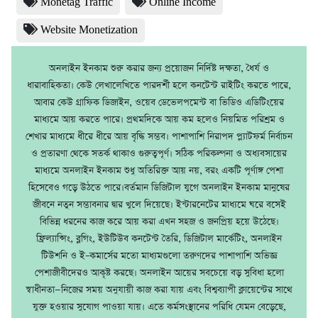
Monetag Traffic
Online Income
Website Monetization
অনলাইন ইনকাম শুরু করার জন্য প্রয়োজন নির্দিষ্ট দক্ষতা, ধৈর্য ও
ধারাবাহিকতা। কেউ লেখালেখিতে পারদর্শী হলে কনটেন্ট রাইটিং করতে পারে,
আবার কেউ গ্রাফিক ডিজাইন, ওয়েব ডেভেলপমেন্ট বা ভিডিও এডিটিংয়ের
মাধ্যমে আয় করতে পারে। প্রথমদিকে আয় কম হলেও নিয়মিত পরিশ্রম ও
শেখার মাধ্যমে ধীরে ধীরে আয় বৃদ্ধি সম্ভব। পাশাপাশি নিরাপদ প্ল্যাটফর্ম নির্বাচন
ও প্রতারণা থেকে সতর্ক থাকাও গুরুত্বপূর্ণ। সঠিক পরিকল্পনা ও অধ্যবসায়ের
মাধ্যমে অনলাইন ইনকাম শুধু অতিরিক্ত আয় নয়, বরং একটি পূর্ণাঙ্গ পেশা
হিসেবেও গড়ে উঠতে পারে।বর্তমান ডিজিটাল যুগে অনলাইন ইনকাম মানুষের
জীবনে নতুন সম্ভাবনার দ্বার খুলে দিয়েছে। ইন্টারনেটের মাধ্যমে ঘরে বসেই
বিভিন্ন ধরনের কাজ করে আয় করা এখন সহজ ও জনপ্রিয় হয়ে উঠেছে।
ফ্রিল্যান্সিং, ব্লগিং, ইউটিউব কনটেন্ট তৈরি, ডিজিটাল মার্কেটিং, অনলাইন
টিউশনি ও ই–কমার্সের মতো মাধ্যমগুলো তরুণদের পাশাপাশি অভিজ্ঞ
পেশাজীবীদেরও আকৃষ্ট করছে। অনলাইন আয়ের সবচেয়ে বড় সুবিধা হলো
স্বাধীনতা—নিজের সময় অনুযায়ী কাজ করা যায় এবং বিশ্বব্যাপী ক্লায়েন্টের সাথে
যুক্ত হওয়ার সুযোগ পাওয়া যায়। এতে কর্মসংস্থানের পরিধি যেমন বেড়েছে,