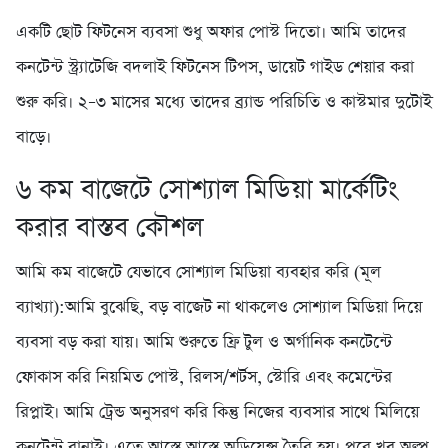
একটি ছোট ফিটনেস ব্যবসা শুধু অফার পোস্ট দিতো। আমি তাদের
কনটেন্ট স্ট্র্যাটেজি বদলাই ফিটনেস টিপস, ডায়েট গাইড শেয়ার করা
শুরু করি। ২–৩ মাসের মধ্যে তাদের ব্র্যান্ড পরিচিতি ও কাস্টমার দুটোই
বাড়ে।
৬️ কম বাজেটে সোশ্যাল মিডিয়া মার্কেটিং
করার বাস্তব কৌশল
আমি কম বাজেটে যেভাবে সোশ্যাল মিডিয়া ব্যবহার করি (মূল
ব্যাখ্যা):আমি বুঝেছি, বড় বাজেট না থাকলেও সোশ্যাল মিডিয়া দিয়ে
ব্যবসা বড় করা যায়। আমি শুরুতে ফ্রি টুল ও অর্গানিক কনটেন্টে
ফোকাস করি নিয়মিত পোস্ট, রিলস/শর্টস, স্টোরি এবং কমেন্টের
রিপ্লাই। আমি ট্রেন্ড অনুসরণ করি কিন্তু নিজের ব্যবসার সাথে মিলিয়ে
কনটেন্ট বানাই। এতে আস্তে আস্তে অডিয়েন্স তৈরি হয়। পরে খুব অল্প