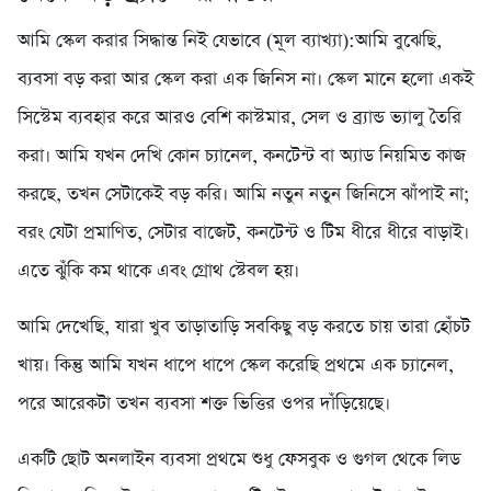
আমি স্কেল করার সিদ্ধান্ত নিই যেভাবে (মূল ব্যাখ্যা):আমি বুঝেছি,
ব্যবসা বড় করা আর স্কেল করা এক জিনিস না। স্কেল মানে হলো একই
সিস্টেম ব্যবহার করে আরও বেশি কাস্টমার, সেল ও ব্র্যান্ড ভ্যালু তৈরি
করা। আমি যখন দেখি কোন চ্যানেল, কনটেন্ট বা অ্যাড নিয়মিত কাজ
করছে, তখন সেটাকেই বড় করি। আমি নতুন নতুন জিনিসে ঝাঁপাই না;
বরং যেটা প্রমাণিত, সেটার বাজেট, কনটেন্ট ও টিম ধীরে ধীরে বাড়াই।
এতে ঝুঁকি কম থাকে এবং গ্রোথ স্টেবল হয়।
আমি দেখেছি, যারা খুব তাড়াতাড়ি সবকিছু বড় করতে চায় তারা হোঁচট
খায়। কিন্তু আমি যখন ধাপে ধাপে স্কেল করেছি প্রথমে এক চ্যানেল,
পরে আরেকটা তখন ব্যবসা শক্ত ভিত্তির ওপর দাঁড়িয়েছে।
একটি ছোট অনলাইন ব্যবসা প্রথমে শুধু ফেসবুক ও গুগল থেকে লিড