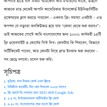
আপনার হাতে যদি একটা স্মার্টফোন আর ইন্টারনেট থাকে, তাহলে
আজকে রাত থেকেই আপনি আমেরিকার স্ট্যানফোর্ড ইউনিভার্সিটির
প্রফেসরের ক্লাস করতে পারবেন – একদম ফ্রি। সমস্যা একটাই – এত
অপশন যে নতুনরা কনফিউজড হয়ে যায় “কোথা থেকে শুরু করব?”।
তাই আজকের পোস্টে আমি বাংলাদেশের জন্য ১০০% কার্যকরী ১৫টি
ফ্রি ওয়েবসাইট ও কোর্সের লিস্ট দিব। কোনটায় কি শিখবেন, কিভাবে
সার্টিফিকেট পাবেন, আর কোনটা দিয়ে দ্রুত ইনকাম শুরু করবেন –
সব ভেঙে বলবো। চলেন শুরু করি।
সূচিপত্র
১. ভূমিকা: লাখ টাকার কোর্স এখন ফ্রিতে
২. ডিজিটাল মার্কেটিং কি? কেন শিখবেন ২০২৬ সালে?
৩. ফ্রি কোর্সে কি শেখানো হয়? SEO থেকে Google Ads
৪. ১-৫ নং: ইন্টারন্যাশনাল সার্টিফাইড ফ্রি কোর্স
৫. ৬-১০ নং: বাংলাদেশের সেরা বাংলা ফ্রি কোর্স