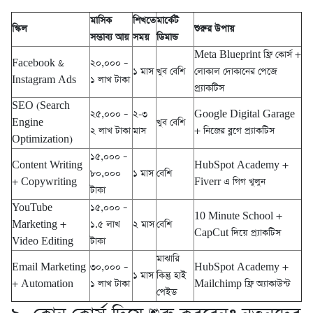
মাসিক
শিখতে
মার্কেট
স্কিল
শুরুর উপায়
সম্ভাব্য আয়
সময়
ডিমান্ড
Meta Blueprint ফ্রি কোর্স +
Facebook &
২০,০০০ –
১ মাস
খুব বেশি
লোকাল দোকানের পেজে
Instagram Ads
১ লাখ টাকা
প্র্যাকটিস
SEO (Search
২৫,০০০ –
২-৩
Google Digital Garage
Engine
খুব বেশি
২ লাখ টাকা
মাস
+ নিজের ব্লগে প্র্যাকটিস
Optimization)
১৫,০০০ –
Content Writing
HubSpot Academy +
৮০,০০০
১ মাস
বেশি
+ Copywriting
Fiverr এ গিগ খুলুন
টাকা
YouTube
১৫,০০০ –
10 Minute School +
Marketing +
১.৫ লাখ
২ মাস
বেশি
CapCut দিয়ে প্র্যাকটিস
Video Editing
টাকা
মাঝারি
Email Marketing
৩০,০০০ –
HubSpot Academy +
১ মাস
কিন্তু হাই
+ Automation
১ লাখ টাকা
Mailchimp ফ্রি অ্যাকাউন্ট
পেইড