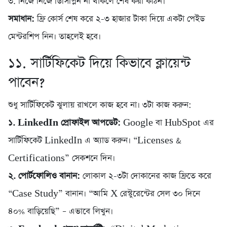
৩. নিজে নিজে ডিসিপ্লিন না থাকলে শেষ করা কঠিন।
সমাধান:
ফ্রি কোর্স শেষ করে ২-৩ হাজার টাকা দিয়ে একটা পেইড
মেন্টরশিপ নিন। তাহলেই হবে।
১১. সার্টিফিকেট দিয়ে কিভাবে ক্লায়েন্ট
পাবেন?
শুধু সার্টিফিকেট ঝুলায় রাখলে কাজ হবে না। ৩টা কাজ করুন:
১. LinkedIn প্রোফাইল আপডেট:
Google বা HubSpot এর
সার্টিফিকেট LinkedIn এ অ্যাড করুন। “Licenses &
Certifications” সেকশনে দিন।
২. পোর্টফোলিও বানান:
লোকাল ২-৩টা দোকানের কাজ ফ্রিতে করে
“Case Study” বানান। “আমি X রেস্টুরেন্টের সেল ৩০ দিনে
৪০% বাড়িয়েছি” – এভাবে লিখুন।