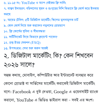
৬. ১১-১৫ নং: YouTube ও অ্যাপ বেইজড ফ্রি লার্নিং
৭. বাস্তব উদাহরণ: বরিশালের সুমন ও রংপুরের নিশি কিভাবে ফ্রি কোর্স করে ইনকাম
করছে
৮. আয়ের টেবিল: ৫টি ডিজিটাল মার্কেটিং স্কিলের তুলনামূলক চার্ট
৯. কোন কোর্স দিয়ে শুরু করবেন? নতুনদের রোডম্যাপ
১০. ফ্রি কোর্সের সুবিধা ও সীমাবদ্ধতা
১১. সার্টিফিকেট দিয়ে কিভাবে ক্লায়েন্ট পাবেন?
১২. প্রশ্ন-উত্তর সেকশন (FAQ)
১৩. উপসংহার: শেখা শুরু করুন আজই
২. ডিজিটাল মার্কেটিং কি? কেন শিখবেন
২০২৬ সালে?
সহজ কথায়, মোবাইল, কম্পিউটার আর ইন্টারনেট ব্যবহার করে
কোনো প্রোডাক্ট বা সার্ভিসের মার্কেটিং করাকেই ডিজিটাল মার্কেটিং
বলে। Facebook এ বুস্ট দেওয়া, Google এ ওয়েবসাইট র‍্যাংক
করানো, YouTube এ ভিডিও ভাইরাল করা – সবই এর অংশ।