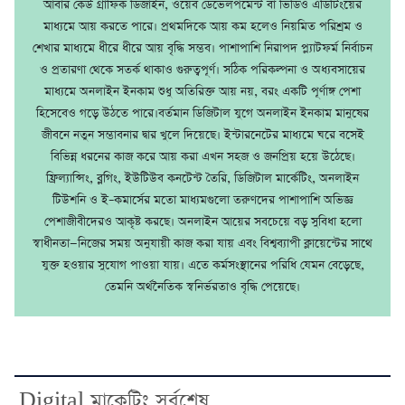
আবার কেউ গ্রাফিক ডিজাইন, ওয়েব ডেভেলপমেন্ট বা ভিডিও এডিটিংয়ের
মাধ্যমে আয় করতে পারে। প্রথমদিকে আয় কম হলেও নিয়মিত পরিশ্রম ও
শেখার মাধ্যমে ধীরে ধীরে আয় বৃদ্ধি সম্ভব। পাশাপাশি নিরাপদ প্ল্যাটফর্ম নির্বাচন
ও প্রতারণা থেকে সতর্ক থাকাও গুরুত্বপূর্ণ। সঠিক পরিকল্পনা ও অধ্যবসায়ের
মাধ্যমে অনলাইন ইনকাম শুধু অতিরিক্ত আয় নয়, বরং একটি পূর্ণাঙ্গ পেশা
হিসেবেও গড়ে উঠতে পারে।বর্তমান ডিজিটাল যুগে অনলাইন ইনকাম মানুষের
জীবনে নতুন সম্ভাবনার দ্বার খুলে দিয়েছে। ইন্টারনেটের মাধ্যমে ঘরে বসেই
বিভিন্ন ধরনের কাজ করে আয় করা এখন সহজ ও জনপ্রিয় হয়ে উঠেছে।
ফ্রিল্যান্সিং, ব্লগিং, ইউটিউব কনটেন্ট তৈরি, ডিজিটাল মার্কেটিং, অনলাইন
টিউশনি ও ই–কমার্সের মতো মাধ্যমগুলো তরুণদের পাশাপাশি অভিজ্ঞ
পেশাজীবীদেরও আকৃষ্ট করছে। অনলাইন আয়ের সবচেয়ে বড় সুবিধা হলো
স্বাধীনতা—নিজের সময় অনুযায়ী কাজ করা যায় এবং বিশ্বব্যাপী ক্লায়েন্টের সাথে
যুক্ত হওয়ার সুযোগ পাওয়া যায়। এতে কর্মসংস্থানের পরিধি যেমন বেড়েছে,
তেমনি অর্থনৈতিক স্বনির্ভরতাও বৃদ্ধি পেয়েছে।
Digital মাকেটিং সর্বশেষ