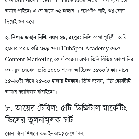
টাকা দেয়। সাথে Fiverr এ “Facebook Ads” গিগ খুলে ৩টা
অর্ডার পাইছে। এখন মাসে ৩৫ হাজার+। ল্যাপটপ নাই, শুধু ফোন
দিয়েই সব করে।
২. নিশাত জাহান নিশি, বয়স ২৬, রংপুর:
নিশি আপা গৃহিণী। বেবি
হওয়ার পর চাকরি ছেড়ে দেন। HubSpot Academy থেকে
Content Marketing কোর্স করেন। এখন তিনি বিভিন্ন কোম্পানির
জন্য ব্লগ লেখেন। প্রতি ১০০০ শব্দের আর্টিকেল ১৫০০ টাকা। মাসে
১৫-২০টা লিখে ২৫-৩০ হাজার ইনকাম। তিনি বলেন, “ফ্রি কোর্সটাই
আমার ক্যারিয়ার বাঁচাইছে”।
৮. আয়ের টেবিল: ৫টি ডিজিটাল মার্কেটিং
স্কিলের তুলনামূলক চার্ট
কোন স্কিল শিখলে কত ইনকাম? দেখে নিন: