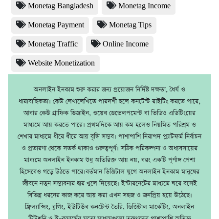
Monetag Bangladesh
Monetag Income
Monetag Payment
Monetag Tips
Monetag Traffic
Online Income
Website Monetization
অনলাইন ইনকাম শুরু করার জন্য প্রয়োজন নির্দিষ্ট দক্ষতা, ধৈর্য ও
ধারাবাহিকতা। কেউ লেখালেখিতে পারদর্শী হলে কনটেন্ট রাইটিং করতে পারে,
আবার কেউ গ্রাফিক ডিজাইন, ওয়েব ডেভেলপমেন্ট বা ভিডিও এডিটিংয়ের
মাধ্যমে আয় করতে পারে। প্রথমদিকে আয় কম হলেও নিয়মিত পরিশ্রম ও
শেখার মাধ্যমে ধীরে ধীরে আয় বৃদ্ধি সম্ভব। পাশাপাশি নিরাপদ প্ল্যাটফর্ম নির্বাচন
ও প্রতারণা থেকে সতর্ক থাকাও গুরুত্বপূর্ণ। সঠিক পরিকল্পনা ও অধ্যবসায়ের
মাধ্যমে অনলাইন ইনকাম শুধু অতিরিক্ত আয় নয়, বরং একটি পূর্ণাঙ্গ পেশা
হিসেবেও গড়ে উঠতে পারে।বর্তমান ডিজিটাল যুগে অনলাইন ইনকাম মানুষের
জীবনে নতুন সম্ভাবনার দ্বার খুলে দিয়েছে। ইন্টারনেটের মাধ্যমে ঘরে বসেই
বিভিন্ন ধরনের কাজ করে আয় করা এখন সহজ ও জনপ্রিয় হয়ে উঠেছে।
ফ্রিল্যান্সিং, ব্লগিং, ইউটিউব কনটেন্ট তৈরি, ডিজিটাল মার্কেটিং, অনলাইন
টিউশনি ও ই–কমার্সের মতো মাধ্যমগুলো তরুণদের পাশাপাশি অভিজ্ঞ