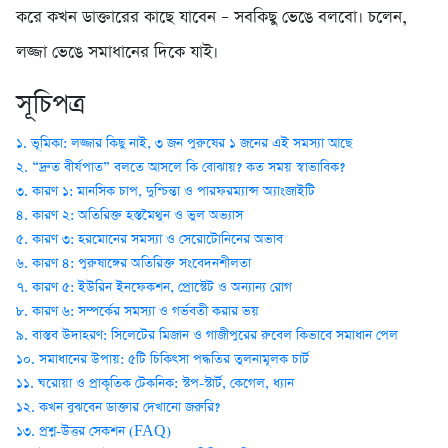
করে কখন ডাক্তারের কাছে যাবেন – সবকিছু ভেঙে বলবো। চলেন,
লজ্জা ভেঙে সমাধানের দিকে যাই।
সূচিপত্র
১. ভূমিকা: লজ্জার কিছু নাই, ৩ জন পুরুষের ১ জনের এই সমস্যা আছে
২. “দ্রুত বীর্যপাত” বলতে আসলে কি বোঝায়? কত সময় স্বাভাবিক?
৩. কারণ ১: মানসিক চাপ, দুশ্চিন্তা ও পারফরম্যান্স অ্যাংজাইটি
৪. কারণ ২: অতিরিক্ত হস্তমৈথুন ও ভুল অভ্যাস
৫. কারণ ৩: হরমোনের সমস্যা ও সেরোটোনিনের অভাব
৬. কারণ ৪: পুরুষাঙ্গের অতিরিক্ত সংবেদনশীলতা
৭. কারণ ৫: ইউরিন ইনফেকশন, প্রোস্টেট ও অন্যান্য রোগ
৮. কারণ ৬: সম্পর্কের সমস্যা ও গর্ভবতী করার ভয়
৯. বাস্তব উদাহরণ: সিলেটের মিজান ও গাজীপুরের রুবেল কিভাবে সমাধান পেল
১০. সমাধানের উপায়: ৫টি চিকিৎসা পদ্ধতির তুলনামূলক চার্ট
১১. ঘরোয়া ও প্রাকৃতিক টেকনিক: স্টপ-স্টার্ট, কেগেল, ধ্যান
১২. কখন বুঝবেন ডাক্তার দেখানো জরুরি?
১৩. প্রশ্ন-উত্তর সেকশন (FAQ)