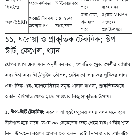
সংবেদনশীলতা
মিনিট
কাজ করে
ক্রিম/স্প্রে
পারে
ব্যবহার নয়
মাথা ঘোরা,
শুধুমাত্র MBBS
সেরোটোনিন কম,
১-৪
৮০%
ওষুধ (SSRI)
বমি হতে
ডাক্তারের
মারাত্মক PE
সপ্তাহ
সফল
পারে
প্রেসক্রিপশনে
১১. ঘরোয়া ও প্রাকৃতিক টেকনিক: স্টপ-
স্টার্ট, কেগেল, ধ্যান
যোগব্যায়াম এবং ধ্যান অনুশীলন করা, পেলভিক ফ্লোর পেশীর ব্যায়াম,
এবং স্টপ এবং স্টার্ট/স্কুইজ কৌশল, সেইসাথে স্বাস্থ্যকর পুষ্টিকর খাদ্য
এবং জিঙ্ক এবং ম্যাগনেসিয়াম সমৃদ্ধ খাবার খাওয়া, প্রাকৃতিকভাবে
অকাল বীর্যপাত থেকে মুক্তি পাওয়ার কিছু প্রাকৃতিক উপায়।
১. স্টপ-স্টার্ট টেকনিক:
সহবাস বা হস্তমৈথুনের সময় যখন মনে হবে
বীর্যপাত হয়ে যাবে, তখন ৩০ সেকেন্ডের জন্য থেমে যান। গভীর শ্বাস
নিন। উত্তেজনা কমলে আবার শুরু করুন। এটা দিনে ৩ বার প্র্যাকটিস