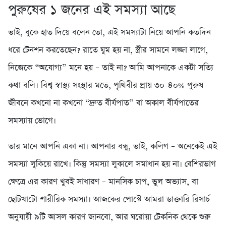
পুরুষের ১ জনের এই সমস্যা আছে
ভাই, বুকে হাত দিয়ে বলেন তো, এই সমস্যাটা নিয়ে আপনি কতদিন
ধরে টেনশন করতেছেন? রাতে ঘুম হয় না, স্ত্রীর সামনে লজ্জা লাগে,
নিজেকে “অযোগ্য” মনে হয় – তাই না? আমি আপনাকে একটা সত্যি
কথা বলি। বিশ্ব স্বাস্থ্য সংস্থার মতে, পৃথিবীর প্রায় ৩০-৪০% পুরুষ
জীবনে কখনো না কখনো “দ্রুত বীর্যপাত” বা অকাল বীর্যপাতের
সমস্যায় ভোগে।
তার মানে আপনি একা না। আপনার বন্ধু, ভাই, কলিগ – অনেকেই এই
সমস্যা লুকিয়ে রাখে। কিন্তু সমস্যা লুকালে সমাধান হয় না। বেশিরভাগ
ক্ষেত্রে এর কারণ খুবই সাধারণ – মানসিক চাপ, ভুল অভ্যাস, বা
ছোটখাটো শারীরিক সমস্যা। আজকের পোস্টে আমরা ডাক্তারি রিসার্চ
অনুযায়ী ৯টি আসল কারণ জানবো, আর ঘরোয়া টেকনিক থেকে শুরু