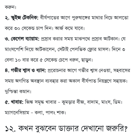
করুন।
২. স্কুইজ টেকনিক:
বীর্যপাতের আগে পুরুষাঙ্গের মাথার নিচে আলতো
করে ৩০ সেকেন্ড চাপ দিন। আর্জ কমে যাবে।
৩. কেগেল ব্যায়াম:
প্রস্রাব করার সময় মাঝপথে প্রস্রাব আটকান। যে
মাংসপেশি দিয়ে আটকালেন, সেটাই পেলভিক ফ্লোর মাসল। দিনে ৩
বেলা ১০ বার করে ৫ সেকেন্ড চেপে ধরুন, ছাড়ুন।
৪. গভীর শ্বাস ও ধ্যান:
প্ররোচনার আগে গভীর শ্বাস নেওয়া, সহবাসের
সময় অগণিত অবস্থান ব্যবহার করা অকাল বীর্যপাত নিয়ন্ত্রণে সহায়ক।
দুশ্চিন্তা কমান।
৫. খাবার:
জিঙ্ক সমৃদ্ধ খাবার – কুমড়ার বীজ, বাদাম, মাংস, ডিম।
ম্যাগনেসিয়াম – কলা, পালং শাক।
১২. কখন বুঝবেন ডাক্তার দেখানো জরুরি?