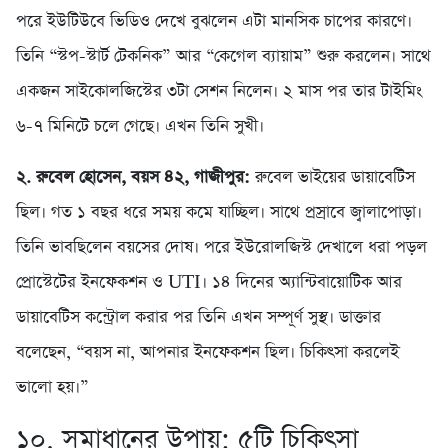
পরে ইউটিউবে ভিডিও দেখে বুঝলেন এটা মানসিক চাপের কারণে।
তিনি “স্টপ-স্টার্ট টেকনিক” আর “কেগেল ব্যায়াম” শুরু করলেন। সাথে
একজন সাইকোলজিস্টের ৩টা সেশন নিলেন। ২ মাস পর তার টাইমিং
৬-৭ মিনিটে চলে গেছে। এখন তিনি সুখী।
২. রুবেল হোসেন, বয়স ৪২, গাজীপুর:
রুবেল ভাইয়ের ডায়াবেটিস
ছিল। গত ১ বছর ধরে সময় কমে যাচ্ছিল। সাথে প্রস্রাবে জ্বালাপোড়া।
তিনি ভাবছিলেন বয়সের দোষ। পরে ইউরোলজিস্ট দেখালে ধরা পড়ল
প্রোস্টেটের ইনফেকশন ও UTI। ১৪ দিনের অ্যান্টিবায়োটিক আর
ডায়াবেটিস কন্ট্রোল করার পর তিনি এখন সম্পূর্ণ সুস্থ। ডাক্তার
বলেছেন, “বয়স না, আপনার ইনফেকশন ছিল। চিকিৎসা করলেই
ভালো হয়।”
১০. সমাধানের উপায়: ৫টি চিকিৎসা