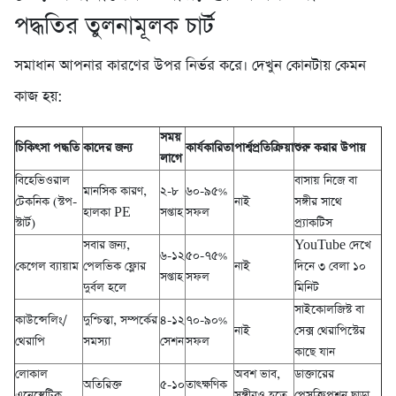
পদ্ধতির তুলনামূলক চার্ট
সমাধান আপনার কারণের উপর নির্ভর করে। দেখুন কোনটায় কেমন
কাজ হয়:
সময়
চিকিৎসা পদ্ধতি
কাদের জন্য
কার্যকারিতা
পার্শ্বপ্রতিক্রিয়া
শুরু করার উপায়
লাগে
বিহেভিওরাল
বাসায় নিজে বা
মানসিক কারণ,
২-৮
৬০-৯৫%
টেকনিক (স্টপ-
নাই
সঙ্গীর সাথে
হালকা PE
সপ্তাহ
সফল
স্টার্ট)
প্র্যাকটিস
সবার জন্য,
YouTube দেখে
৬-১২
৫০-৭৫%
কেগেল ব্যায়াম
পেলভিক ফ্লোর
নাই
দিনে ৩ বেলা ১০
সপ্তাহ
সফল
দুর্বল হলে
মিনিট
সাইকোলজিস্ট বা
কাউন্সেলিং/
দুশ্চিন্তা, সম্পর্কের
৪-১২
৭০-৯০%
নাই
সেক্স থেরাপিস্টের
থেরাপি
সমস্যা
সেশন
সফল
কাছে যান
লোকাল
অবশ ভাব,
ডাক্তারের
অতিরিক্ত
৫-১০
তাৎক্ষণিক
এনেস্থেটিক
সঙ্গীরও হতে
প্রেসক্রিপশন ছাড়া