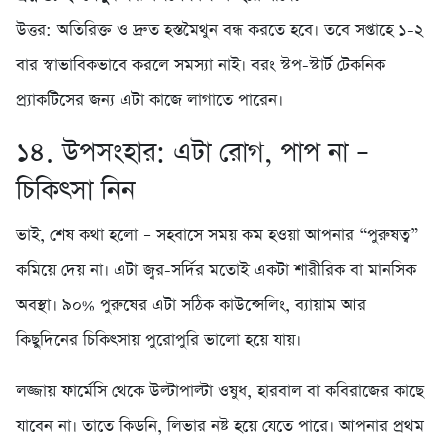
উত্তর: অতিরিক্ত ও দ্রুত হস্তমৈথুন বন্ধ করতে হবে। তবে সপ্তাহে ১-২
বার স্বাভাবিকভাবে করলে সমস্যা নাই। বরং স্টপ-স্টার্ট টেকনিক
প্র্যাকটিসের জন্য এটা কাজে লাগাতে পারেন।
১৪. উপসংহার: এটা রোগ, পাপ না –
চিকিৎসা নিন
ভাই, শেষ কথা হলো – সহবাসে সময় কম হওয়া আপনার “পুরুষত্ব”
কমিয়ে দেয় না। এটা জ্বর-সর্দির মতোই একটা শারীরিক বা মানসিক
অবস্থা। ৯০% পুরুষের এটা সঠিক কাউন্সেলিং, ব্যায়াম আর
কিছুদিনের চিকিৎসায় পুরোপুরি ভালো হয়ে যায়।
লজ্জায় ফার্মেসি থেকে উল্টাপাল্টা ওষুধ, হারবাল বা কবিরাজের কাছে
যাবেন না। তাতে কিডনি, লিভার নষ্ট হয়ে যেতে পারে। আপনার প্রথম