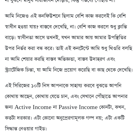
না বুঝলে মানুষ সারাজীবন দৌড়ায়, কিন্তু গন্তব্যে পৌঁছায় না।
আমি নিজেও এই কনফিউশনে ছিলাম বেশি কাজ করলেই কি বেশি
স্বাধীন হওয়া যায়? বাস্তবে দেখেছি, না। বেশি কাজ করলে শুধু ক্লান্তি
বাড়ে। স্বাধীনতা আসে তখনই, যখন আমার আয় আমার উপস্থিতির
উপর নির্ভর করা বন্ধ করে। তাই এই কনটেন্টে আমি শুধু থিওরি বলছি
না আমি শেয়ার করছি বাস্তব অভিজ্ঞতা, বাস্তব উদাহরণ এবং
স্ট্র্যাটেজিক চিন্তা, যা আমি নিজে প্রয়োগ করেছি বা কাছ থেকে দেখেছি।
এই সিরিজের ১০টি নিস আপনাকে সাহায্য করবে বুঝতে আপনি
কোথায় আছেন, কোথায় যেতে চান, এবং সেখানে পৌঁছাতে আপনার
জন্য Active Income না Passive Income কোনটা, কখন,
কতটা দরকার। এটা কোনো অনুপ্রেরণামূলক গল্প নয়; এটা একটি
সিদ্ধান্ত নেওয়ার গাইড।