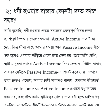
২: ধনী হওয়ার রাস্তায় কোনটা দ্রুত কাজ
করে?
আমি বুঝেছি, ধনী হওয়ার ক্ষেত্রে সবচেয়ে গুরুত্বপূর্ণ বিষয় হলো
ক্যাশফ্লো স্পিড + স্কেলিং ক্ষমতা। Active Income দ্রুত টাকা
দেয়, কিন্তু সীমা আছে আমার সময়। আর Passive Income ধীরে
শুরু হলেও একবার দাঁড়িয়ে গেলে দ্রুত স্কেল হয়। তাই আমি দেখি,
স্মার্ট মানুষরা প্রথমে Active Income দিয়ে দ্রুত ক্যাপিটাল বানায়,
তারপর সেটাকে Passive Income-এ শিফট করে দেয়। এভাবে
তারা দ্রুতও এগোয়, আবার স্থায়ী সম্পদও বানায়। ফোকাস কীওয়ার্ড:
Passive Income vs Active Income এখানে শুধু আয়ের
ধরন নয়, বরং গতি বনাম স্থায়িত্বের খেলা। দ্রুত ধনী হতে চাইলে শুধু
একটাতে না আটকে স্ট্র্যাটেজিকভাবে দুটোকে ব্যবহার করাই সবচেয়ে