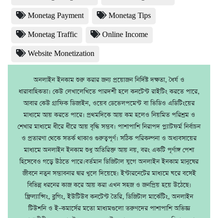
Monetag Payment
Monetag Tips
Monetag Traffic
Online Income
Website Monetization
অনলাইন ইনকাম শুরু করার জন্য প্রয়োজন নির্দিষ্ট দক্ষতা, ধৈর্য ও
ধারাবাহিকতা। কেউ লেখালেখিতে পারদর্শী হলে কনটেন্ট রাইটিং করতে পারে,
আবার কেউ গ্রাফিক ডিজাইন, ওয়েব ডেভেলপমেন্ট বা ভিডিও এডিটিংয়ের
মাধ্যমে আয় করতে পারে। প্রথমদিকে আয় কম হলেও নিয়মিত পরিশ্রম ও
শেখার মাধ্যমে ধীরে ধীরে আয় বৃদ্ধি সম্ভব। পাশাপাশি নিরাপদ প্ল্যাটফর্ম নির্বাচন
ও প্রতারণা থেকে সতর্ক থাকাও গুরুত্বপূর্ণ। সঠিক পরিকল্পনা ও অধ্যবসায়ের
মাধ্যমে অনলাইন ইনকাম শুধু অতিরিক্ত আয় নয়, বরং একটি পূর্ণাঙ্গ পেশা
হিসেবেও গড়ে উঠতে পারে।বর্তমান ডিজিটাল যুগে অনলাইন ইনকাম মানুষের
জীবনে নতুন সম্ভাবনার দ্বার খুলে দিয়েছে। ইন্টারনেটের মাধ্যমে ঘরে বসেই
বিভিন্ন ধরনের কাজ করে আয় করা এখন সহজ ও জনপ্রিয় হয়ে উঠেছে।
ফ্রিল্যান্সিং, ব্লগিং, ইউটিউব কনটেন্ট তৈরি, ডিজিটাল মার্কেটিং, অনলাইন
টিউশনি ও ই–কমার্সের মতো মাধ্যমগুলো তরুণদের পাশাপাশি অভিজ্ঞ