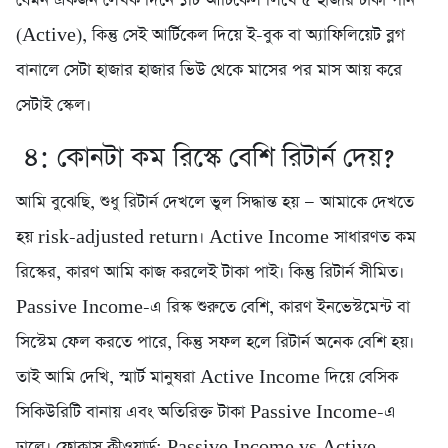
যেমন একজন লেখক দিনে ১টি আর্টিকেল লিখে ৫ হাজার টাকা পান
(Active), কিন্তু সেই আর্টিকেল দিয়ে ই-বুক বা অ্যাফিলিয়েট ব্লগ
বানালে সেটা হাজার হাজার ভিউ থেকে মাসের পর মাস আয় করে
সেটাই স্কেল।
৪: কোনটা কম রিস্কে বেশি রিটার্ন দেয়?
আমি বুঝেছি, শুধু রিটার্ন দেখলে ভুল সিদ্ধান্ত হয় — আমাকে দেখতে
হয় risk-adjusted return। Active Income সাধারণত কম
রিস্কের, কারণ আমি কাজ করলেই টাকা পাই। কিন্তু রিটার্ন সীমিত।
Passive Income-এ রিস্ক শুরুতে বেশি, কারণ ইনভেস্টমেন্ট বা
সিস্টেম ফেল করতে পারে, কিন্তু সফল হলে রিটার্ন অনেক বেশি হয়।
তাই আমি দেখি, স্মার্ট মানুষরা Active Income দিয়ে বেসিক
সিকিউরিটি বানায় এবং অতিরিক্ত টাকা Passive Income-এ
ঢালে। ফোকাস কীওয়ার্ড: Passive Income vs Active