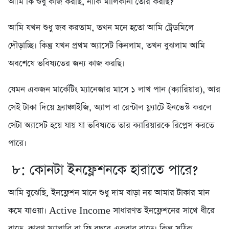
আমি কি শুধু কাজ করছি, নাকি মালিকানা তৈরি করছি?
আমি যখন শুধু জব করতাম, তখন মনে হতো আমি ট্রেডমিলে
দৌড়াচ্ছি। কিন্তু যখন প্রথম অ্যাসেট কিনলাম, তখন বুঝলাম আমি
অবশেষে ভবিষ্যতের জন্য কাজ করছি।
যেমন একজন মার্কেটিং ম্যানেজার মাসে ১ লাখ পান (ক্যারিয়ার), আর
সেই টাকা দিয়ে ফ্র্যাঞ্চাইজি, অ্যাপ বা রেন্টাল ফ্ল্যাটে ইনভেস্ট করলে
সেটা অ্যাসেট হয়ে যায় যা ভবিষ্যতে তার ক্যারিয়ারকে রিপ্লেস করতে
পারে।
৮: কোনটা ইনফ্লেশনকে হারাতে পারে?
আমি বুঝেছি, ইনফ্লেশন মানে শুধু দাম বাড়া নয় আমার টাকার মান
কমে যাওয়া। Active Income সাধারণত ইনফ্লেশনের সাথে ধীরে
বাড়ে, কারণ স্যালারি বা ফি বছরে একবার বাড়ে। কিন্তু সঠিক