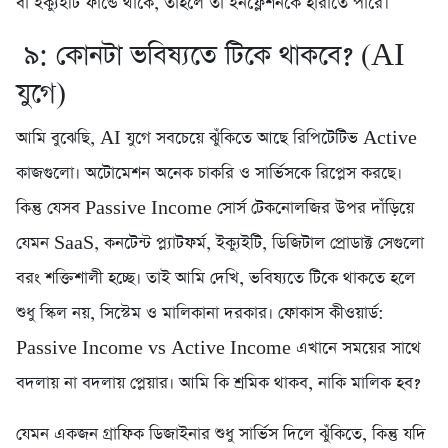
বা ইক্যুইটি ফান্ডে থাকে, তাহলে তা ইনফ্লেশনকে হারাতে পারে।
৯: কোনটা ভবিষ্যতে টিকে থাকবে? (AI
যুগে)
আমি বুঝেছি, AI যুগে সবচেয়ে ঝুঁকিতে আছে রিপিটেটিভ Active
কাজগুলো। অটোমেশন অনেক চাকরি ও সার্ভিসকে রিপ্লেস করছে।
কিন্তু যেসব Passive Income সোর্স টেকনোলজির উপর দাঁড়িয়ে
যেমন SaaS, কনটেন্ট প্ল্যাটফর্ম, ইক্যুইটি, ডিজিটাল প্রোডাক্ট সেগুলো
বরং শক্তিশালী হচ্ছে। তাই আমি দেখি, ভবিষ্যতে টিকে থাকতে হলে
শুধু স্কিল নয়, সিস্টেম ও মালিকানা দরকার। ফোকাস কীওয়ার্ড:
Passive Income vs Active Income এখানে সময়ের সাথে
বদলায় না বদলায় প্লেয়ার। আমি কি শ্রমিক থাকব, নাকি মালিক হব?
যেমন একজন গ্রাফিক ডিজাইনার শুধু সার্ভিস দিলে ঝুঁকিতে, কিন্তু যদি