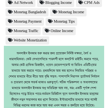
Ad Network
Blogging Income
CPM Ads
Monetag Bangladesh
Monetag Income
Monetag Payment
Monetag Tips
Monetag Traffic
Online Income
Website Monetization
অনলাইন ইনকাম শুরু করার জন্য প্রয়োজন নির্দিষ্ট দক্ষতা, ধৈর্য ও
ধারাবাহিকতা। কেউ লেখালেখিতে পারদর্শী হলে কনটেন্ট রাইটিং করতে পারে,
আবার কেউ গ্রাফিক ডিজাইন, ওয়েব ডেভেলপমেন্ট বা ভিডিও এডিটিংয়ের
মাধ্যমে আয় করতে পারে। প্রথমদিকে আয় কম হলেও নিয়মিত পরিশ্রম ও
শেখার মাধ্যমে ধীরে ধীরে আয় বৃদ্ধি সম্ভব। পাশাপাশি নিরাপদ প্ল্যাটফর্ম নির্বাচন
ও প্রতারণা থেকে সতর্ক থাকাও গুরুত্বপূর্ণ। সঠিক পরিকল্পনা ও অধ্যবসায়ের
মাধ্যমে অনলাইন ইনকাম শুধু অতিরিক্ত আয় নয়, বরং একটি পূর্ণাঙ্গ পেশা
হিসেবেও গড়ে উঠতে পারে।বর্তমান ডিজিটাল যুগে অনলাইন ইনকাম মানুষের
জীবনে নতুন সম্ভাবনার দ্বার খুলে দিয়েছে। ইন্টারনেটের মাধ্যমে ঘরে বসেই
বিভিন্ন ধরনের কাজ করে আয় করা এখন সহজ ও জনপ্রিয় হয়ে উঠেছে।