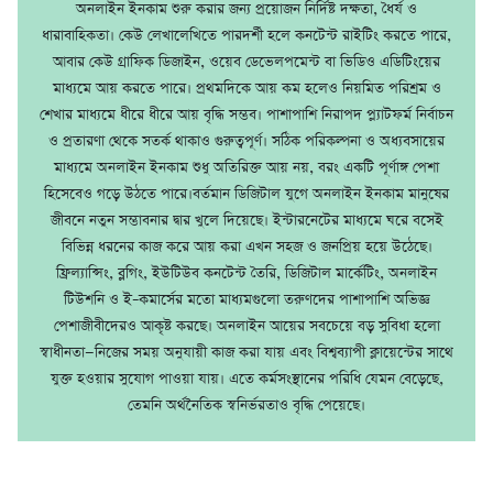
অনলাইন ইনকাম শুরু করার জন্য প্রয়োজন নির্দিষ্ট দক্ষতা, ধৈর্য ও
ধারাবাহিকতা। কেউ লেখালেখিতে পারদর্শী হলে কনটেন্ট রাইটিং করতে পারে,
আবার কেউ গ্রাফিক ডিজাইন, ওয়েব ডেভেলপমেন্ট বা ভিডিও এডিটিংয়ের
মাধ্যমে আয় করতে পারে। প্রথমদিকে আয় কম হলেও নিয়মিত পরিশ্রম ও
শেখার মাধ্যমে ধীরে ধীরে আয় বৃদ্ধি সম্ভব। পাশাপাশি নিরাপদ প্ল্যাটফর্ম নির্বাচন
ও প্রতারণা থেকে সতর্ক থাকাও গুরুত্বপূর্ণ। সঠিক পরিকল্পনা ও অধ্যবসায়ের
মাধ্যমে অনলাইন ইনকাম শুধু অতিরিক্ত আয় নয়, বরং একটি পূর্ণাঙ্গ পেশা
হিসেবেও গড়ে উঠতে পারে।বর্তমান ডিজিটাল যুগে অনলাইন ইনকাম মানুষের
জীবনে নতুন সম্ভাবনার দ্বার খুলে দিয়েছে। ইন্টারনেটের মাধ্যমে ঘরে বসেই
বিভিন্ন ধরনের কাজ করে আয় করা এখন সহজ ও জনপ্রিয় হয়ে উঠেছে।
ফ্রিল্যান্সিং, ব্লগিং, ইউটিউব কনটেন্ট তৈরি, ডিজিটাল মার্কেটিং, অনলাইন
টিউশনি ও ই–কমার্সের মতো মাধ্যমগুলো তরুণদের পাশাপাশি অভিজ্ঞ
পেশাজীবীদেরও আকৃষ্ট করছে। অনলাইন আয়ের সবচেয়ে বড় সুবিধা হলো
স্বাধীনতা—নিজের সময় অনুযায়ী কাজ করা যায় এবং বিশ্বব্যাপী ক্লায়েন্টের সাথে
যুক্ত হওয়ার সুযোগ পাওয়া যায়। এতে কর্মসংস্থানের পরিধি যেমন বেড়েছে,
তেমনি অর্থনৈতিক স্বনির্ভরতাও বৃদ্ধি পেয়েছে।