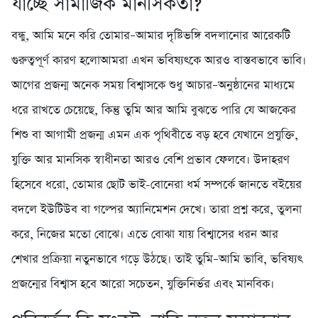
যাচ্ছে সামাজিক মানসিকতা?
বন্ধু, আমি মনে করি তোমার–আমার দৃষ্টিভঙ্গি বদলানোর আরেকটি
গুরুত্বপূর্ণ কারণ হলোআমরা এখন ভবিষ্যৎকে আরও বাস্তবভাবে ভাবি।
আগের প্রজন্ম অনেক সময় বিশ্বাসকে শুধু আচার–অনুষ্ঠানের মাধ্যমে
ধরে রাখতে চেয়েছে, কিন্তু তুমি আর আমি বুঝতে পারি যে আজকের
শিশু বা আগামী প্রজন্ম এমন এক পৃথিবীতে বড় হবে যেখানে প্রযুক্তি,
যুক্তি আর মানসিক স্বাধীনতা আরও বেশি প্রভাব ফেলবে। উদাহরণ
হিসেবে ধরো, তোমার ছোট ভাই-বোনেরা ধর্ম সম্পর্কে জানতে বইয়ের
বদলে ইউটিউব বা গল্পের অ্যানিমেশন দেখে। তারা প্রশ্ন করে, তুলনা
করে, নিজের মতো বোঝে। এতে বোঝা যায় বিশ্বাসের ধরন আর
শেখার প্রক্রিয়া নতুনভাবে গড়ে উঠছে। তাই তুমি–আমি ভাবি, ভবিষ্যৎ
প্রজন্মের বিশ্বাস হবে আরো সচেতন, যুক্তিনির্ভর এবং মানবিক।