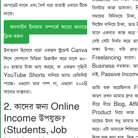
আপডেট থাকে এবং ধৈর্য ধরে তারাই এখানে টিকে
তিনটার কাজ আলাদা। 
থাকে।
সময়ের বিনিময়ে টাকা
সিস্টেম বানিয়ে টাকা,
অনলাইন ইনকাম সম্পর্কে আরো জানতে
মানে একবার কাজ করে 
ক্লিক করুন
বেস্ট সেটা নির্ভর করে
লক্ষ্য উপর। যদি দ্
উদাহরণ হিসেবে ধরো একজন স্টুডেন্ট Canva
Freelancing ভালো। য
শিখে সোশ্যাল মিডিয়া ডিজাইন করে মাসে ৩০–
Business দরকার। আর য
৪০ হাজার টাকা আয় করছে, বা একজন গৃহিণী
চাই, Passive Income গু
YouTube Shorts বানিয়ে অ্যাড রেভিনিউ
পাচ্ছে। এগুলো আর গল্প না, এগুলো ২০২6
আমি শুরু করেছিলাম F
সালের বাস্তবতা।
কারণ তখন আমার দ্রুত ক
2. কাদের জন্য Online
ধীরে ধীরে Blog, Aff
Product নিয়ে কাজ 
Income উপযুক্ত?
আয়ের উৎস শুধু আমার স
(Students, Job
করে। এটা আমাকে শিখিয়
দিয়ে শুরু করা যায়, কিন্তু