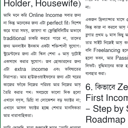
Holder, Housewife)
না।
আমি মনে করি Online Income সবার জন্য
একজন ফ্রিল্যান্সার মা
না কিন্তু অনেকের জন্য এটা perfect fit। বিশেষ
কিন্তু কাজ না করলে আয় 
করে যারা সময়, জায়গা বা ফ্লেক্সিবিলিটির অভাবে
ব্লগার প্রথম ৬ মাস কিছু 
traditional চাকরি করতে পারে না, তাদের
তার সাইট নিজেই আয় ক
জন্য অনলাইন ইনকাম একটা শক্তিশালী সুযোগ।
বলি Freelancing হলো
স্টুডেন্টদের জন্য এটা স্কিল শেখা + আয় দুটোই
হলো ভবন, আর Pass
একসাথে করার সুযোগ। জব হোল্ডারদের জন্য
লিফট। বুদ্ধিমানের কাজ হচ
এটা extra income এবং ভবিষ্যতের
ব্যবহার করা।
নিরাপত্তা। আর হাউজওয়াইফদের জন্য এটা ঘরের
কাজের ফাঁকে নিজের পরিচয় আর নিজের আয়
6. কিভাবে Z
তৈরি করার পথ। সবচেয়ে ভালো দিক হলো
First Inco
এখানে বয়স, ডিগ্রি বা লোকেশন বড় ফ্যাক্টর না;
— Step by 
এখানে আসল ফ্যাক্টর হচ্ছে শেখার মানসিকতা
আর ধারাবাহিকতা।
Roadmap
আমি দেখেছি, যারা শুরুতেই ভাবে “আমি পারবো