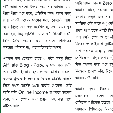
আমি যখন একদম Zero থ
না” তারা কখনো শুরুই করে না। আবার যারা
আমার কাছে কোনো অভিজ্
ধীরে ধীরে শুরু করে, প্রতিদিন অল্প অল্প সময়
ইনকাম কিছুই ছিল না। 
দেয় তারাই কয়েক মাসের মধ্যে রেজাল্ট পায়।
ম্যাজিক নেই আছে শুধু একট
আমি নিজে যখন শুরু করেছিলাম, তখন সময় খুব
প্রথম ধাপ হচ্ছে একটি স্কি
কম ছিল, কিন্তু প্রতিদিন ১–২ ঘণ্টা দিয়েই একটা
ধাপ সেটা শেখা ও প্র্যা
ভিত্তি তৈরি করেছি। এটা আমাকে শিখিয়েছে
নিজের প্রোফাইল বা প্ল্যাট
সময়ের পরিমাণ না, ধারাবাহিকতাই আসল।
ধাপ নিয়মিত apply কর
বেশিরভাগ মানুষ প্রথম 
একজন জব হোল্ডার রাতে ২ ঘণ্টা সময় দিয়ে
কিন্তু আসল কাজ শুরু হ
Affiliate Blog বানিয়েছে, ৬ মাস পরে সেটা
নিজেকে প্রকাশ করি, রি
তার সাইড ইনকাম হয়ে গেছে। আবার একজন
আবার চেষ্টা করি।
কলেজ স্টুডেন্ট Fiverr-এ ভিডিও এডিটিং সার্ভিস
দিয়ে প্রথম মাসেই ১০টা অর্ডার পেয়েছে। তাই
আমার প্রথম ইনকাম
আমি বলি Online Income উপযুক্ত তাদের
লেগেছিল। অনেক প্র
জন্য, যারা শেখার জন্য প্রস্তুত এবং লম্বা পথে
বেশিরভাগ রিজেক্ট হয়েছে। ক
হাঁটতে রাজি।
আমাকে শিখিয়েছে কীভ