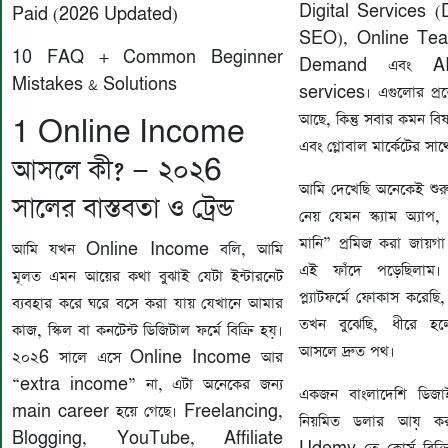
Digital Services (
Paid (2026 Updated)
SEO), Online Teac
10 FAQ + Common Beginner
Demand এবং AI
Mistakes & Solutions
services। এগুলোর প্রত
আছে, কিন্তু সবার কমন বিষ
1 Online Income
এবং গ্লোবাল মার্কেটের সাথে
আসলে কী? — ২০২6
আমি দেখেছি অনেকেই শুরু
সালের বাস্তবতা ও ট্রেন্ড
নেয় যেমন স্ক্যাম অ্যাপ, 
মানি” প্রমিজ করা জায়গ
আমি যখন Online Income বলি, আমি
এই ফাঁদে পড়েছিলাম। 
মূলত এমন আয়ের কথা বুঝাই যেটা ইন্টারনেট
প্ল্যাটফর্মে ফোকাস করেছ
ব্যবহার করে ঘরে বসে করা যায় যেখানে আমার
তখন বুঝেছি, ধীরে হ
কাজ, স্কিল বা কনটেন্ট ডিজিটাল ফর্মে বিক্রি হয়।
আসলে দ্রুত পথ।
২০২6 সালে এসে Online Income আর
“extra income” না, এটা অনেকের জন্য
একজন বাংলাদেশি ডিজা
main career হয়ে গেছে। Freelancing,
নিয়মিত ডলার আয় কর
Blogging, YouTube, Affiliate