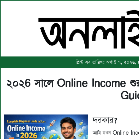
প্রিন্ট এর তারিখঃ অগাস্ট ৭, ২০২৬,
২০২6 সালে Online Income শু
Gui
দরকার?
আমি যখন Online Inco