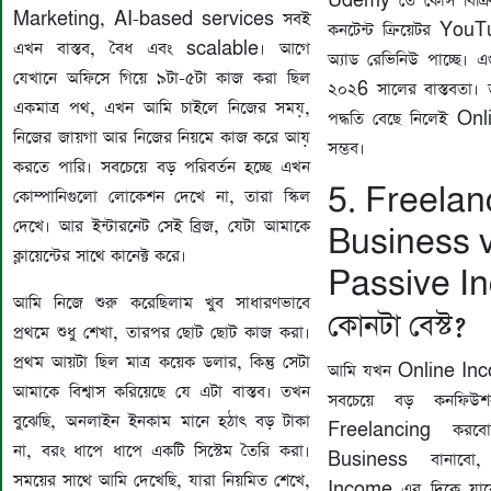
Udemy তে কোর্স বিক্
Marketing, AI-based services সবই
কনটেন্ট ক্রিয়েটর Yo
এখন বাস্তব, বৈধ এবং scalable। আগে
অ্যাড রেভিনিউ পাচ্ছে। 
যেখানে অফিসে গিয়ে ৯টা-৫টা কাজ করা ছিল
২০২6 সালের বাস্তবতা।
একমাত্র পথ, এখন আমি চাইলে নিজের সময়,
পদ্ধতি বেছে নিলেই On
নিজের জায়গা আর নিজের নিয়মে কাজ করে আয়
সম্ভব।
করতে পারি। সবচেয়ে বড় পরিবর্তন হচ্ছে এখন
5. Freelan
কোম্পানিগুলো লোকেশন দেখে না, তারা স্কিল
দেখে। আর ইন্টারনেট সেই ব্রিজ, যেটা আমাকে
Business 
ক্লায়েন্টের সাথে কানেক্ট করে।
Passive I
আমি নিজে শুরু করেছিলাম খুব সাধারণভাবে
কোনটা বেস্ট?
প্রথমে শুধু শেখা, তারপর ছোট ছোট কাজ করা।
প্রথম আয়টা ছিল মাত্র কয়েক ডলার, কিন্তু সেটা
আমি যখন Online Inco
আমাকে বিশ্বাস করিয়েছে যে এটা বাস্তব। তখন
সবচেয়ে বড় কনফি
বুঝেছি, অনলাইন ইনকাম মানে হঠাৎ বড় টাকা
Freelancing করব
না, বরং ধাপে ধাপে একটি সিস্টেম তৈরি করা।
Business বানাবো
সময়ের সাথে আমি দেখেছি, যারা নিয়মিত শেখে,
Income এর দিকে যাবো