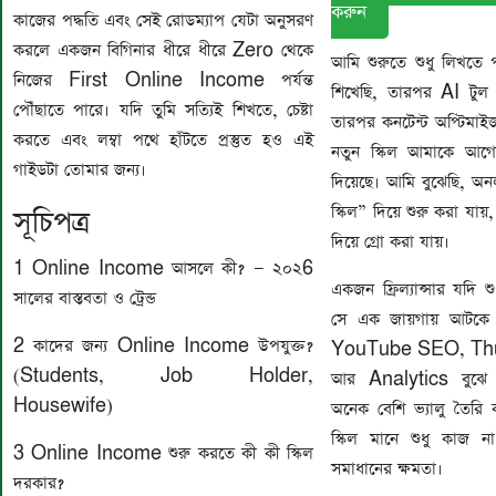
করুন
কাজের পদ্ধতি এবং সেই রোডম্যাপ যেটা অনুসরণ
করলে একজন বিগিনার ধীরে ধীরে Zero থেকে
আমি শুরুতে শুধু লিখত
নিজের First Online Income পর্যন্ত
শিখেছি, তারপর AI টুল 
পৌঁছাতে পারে। যদি তুমি সত্যিই শিখতে, চেষ্টা
তারপর কনটেন্ট অপ্টিমাইজ
করতে এবং লম্বা পথে হাঁটতে প্রস্তুত হও এই
নতুন স্কিল আমাকে আগে
গাইডটা তোমার জন্য।
দিয়েছে। আমি বুঝেছি, অ
স্কিল” দিয়ে শুরু করা যায়,
সূচিপত্র
দিয়ে গ্রো করা যায়।
1️ Online Income আসলে কী? — ২০২6
একজন ফ্রিল্যান্সার যদি 
সালের বাস্তবতা ও ট্রেন্ড
সে এক জায়গায় আটকে যা
2️ কাদের জন্য Online Income উপযুক্ত?
YouTube SEO, Th
(Students, Job Holder,
আর Analytics বুঝে সে
Housewife)
অনেক বেশি ভ্যালু তৈরি
স্কিল মানে শুধু কাজ না
3️ Online Income শুরু করতে কী কী স্কিল
সমাধানের ক্ষমতা।
দরকার?