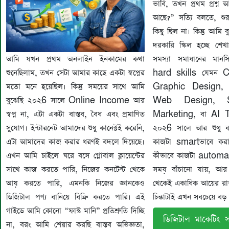
ভাবি, তখন প্রথম প্রশ্ন
আছে?” সত্যি বলতে, শু
কিছু ছিল না। কিন্তু আমি 
দরকারি স্কিল হচ্ছে শেখ
আমি যখন প্রথম অনলাইন ইনকামের কথা
সমস্যা সমাধানের মা
শুনেছিলাম, তখন সেটা আমার কাছে একটা স্বপ্নের
hard skills যেমন C
মতো মনে হয়েছিল। কিন্তু সময়ের সাথে আমি
Graphic Design, 
বুঝেছি ২০২6 সালে Online Income আর
Web Design, SE
স্বপ্ন না, এটা একটা বাস্তব, বৈধ এবং প্রমাণিত
Marketing, বা AI To
সুযোগ। ইন্টারনেট আমাদের শুধু কানেক্টই করেনি,
২০২6 সালে আর শুধু কা
এটা আমাদের কাজ করার ধরণই বদলে দিয়েছে।
কাজটা smartভাবে করা
এখন আমি চাইলে ঘরে বসে গ্লোবাল ক্লায়েন্টের
কীভাবে কাজটা automat
সাথে কাজ করতে পারি, নিজের কনটেন্ট থেকে
সময় বাঁচানো যায়, আর
আয় করতে পারি, এমনকি নিজের জ্ঞানকেও
থেকেই একাধিক আয়ের রাস
ডিজিটাল পণ্য বানিয়ে বিক্রি করতে পারি। এই
চিন্তাটাই এখন সবচেয়ে বড় 
গাইডে আমি কোনো “ফাস্ট মানি” প্রতিশ্রুতি দিচ্ছি
ডিজিটাল মাকেটিং সম
না, বরং আমি শেয়ার করছি বাস্তব অভিজ্ঞতা,