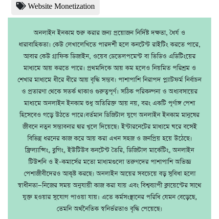
Website Monetization
অনলাইন ইনকাম শুরু করার জন্য প্রয়োজন নির্দিষ্ট দক্ষতা, ধৈর্য ও
ধারাবাহিকতা। কেউ লেখালেখিতে পারদর্শী হলে কনটেন্ট রাইটিং করতে পারে,
আবার কেউ গ্রাফিক ডিজাইন, ওয়েব ডেভেলপমেন্ট বা ভিডিও এডিটিংয়ের
মাধ্যমে আয় করতে পারে। প্রথমদিকে আয় কম হলেও নিয়মিত পরিশ্রম ও
শেখার মাধ্যমে ধীরে ধীরে আয় বৃদ্ধি সম্ভব। পাশাপাশি নিরাপদ প্ল্যাটফর্ম নির্বাচন
ও প্রতারণা থেকে সতর্ক থাকাও গুরুত্বপূর্ণ। সঠিক পরিকল্পনা ও অধ্যবসায়ের
মাধ্যমে অনলাইন ইনকাম শুধু অতিরিক্ত আয় নয়, বরং একটি পূর্ণাঙ্গ পেশা
হিসেবেও গড়ে উঠতে পারে।বর্তমান ডিজিটাল যুগে অনলাইন ইনকাম মানুষের
জীবনে নতুন সম্ভাবনার দ্বার খুলে দিয়েছে। ইন্টারনেটের মাধ্যমে ঘরে বসেই
বিভিন্ন ধরনের কাজ করে আয় করা এখন সহজ ও জনপ্রিয় হয়ে উঠেছে।
ফ্রিল্যান্সিং, ব্লগিং, ইউটিউব কনটেন্ট তৈরি, ডিজিটাল মার্কেটিং, অনলাইন
টিউশনি ও ই–কমার্সের মতো মাধ্যমগুলো তরুণদের পাশাপাশি অভিজ্ঞ
পেশাজীবীদেরও আকৃষ্ট করছে। অনলাইন আয়ের সবচেয়ে বড় সুবিধা হলো
স্বাধীনতা—নিজের সময় অনুযায়ী কাজ করা যায় এবং বিশ্বব্যাপী ক্লায়েন্টের সাথে
যুক্ত হওয়ার সুযোগ পাওয়া যায়। এতে কর্মসংস্থানের পরিধি যেমন বেড়েছে,
তেমনি অর্থনৈতিক স্বনির্ভরতাও বৃদ্ধি পেয়েছে।