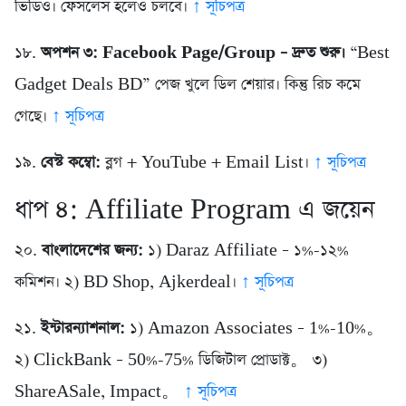
ভিডিও। ফেসলেস হলেও চলবে।
↑ সূচিপত্র
১৮.
অপশন ৩: Facebook Page/Group – দ্রুত শুরু।
“Best
Gadget Deals BD” পেজ খুলে ডিল শেয়ার। কিন্তু রিচ কমে
গেছে।
↑ সূচিপত্র
১৯.
বেস্ট কম্বো:
ব্লগ + YouTube + Email List।
↑ সূচিপত্র
ধাপ ৪: Affiliate Program এ জয়েন
২০.
বাংলাদেশের জন্য:
১) Daraz Affiliate – ১%-১২%
কমিশন। ২) BD Shop, Ajkerdeal।
↑ সূচিপত্র
২১.
ইন্টারন্যাশনাল:
১) Amazon Associates – 1%-10%。
২) ClickBank – 50%-75% ডিজিটাল প্রোডাক্ট。 ৩)
ShareASale, Impact。
↑ সূচিপত্র