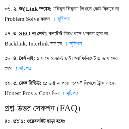
৩৬.
২. শুধু Link স্প্যাম:
“কিনুন কিনুন” লিখলে কেউ কিনবে না।
Problem Solve করুন।
↑ সূচিপত্র
৩৭.
৩. SEO না শেখা:
কনটেন্ট লিখে বসে থাকলে হবে না।
Backlink, Interlink লাগবে।
↑ সূচিপত্র
৩৮.
৪. ধৈর্য নাই:
১ মাসে রেজাল্ট চাই। অ্যাফিলিয়েট ৩-৬ মাসের
গেম।
↑ সূচিপত্র
৩৯.
৫. ফেক রিভিউ:
প্রোডাক্ট না ধরে “বেস্ট” লিখলে ট্রাস্ট যাবে।
Honest Pros & Cons দিন।
↑ সূচিপত্র
প্রশ্ন-উত্তর সেকশন (FAQ)
৪০.
প্রশ্ন ১: ওয়েবসাইট ছাড়া হবে?