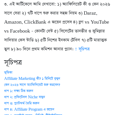
৩. এই আর্টিকেলে আমি দেখাবো: ১) অ্যাফিলিয়েট কী ও কেন ২০২৬
সালে সেরা ২) ৭টি ধাপে শুরু করার সহজ নিয়ম ৩) Daraz,
Amazon, ClickBank এ জয়েন প্রসেস ৪) ব্লগ vs YouTube
vs Facebook – কোনটা বেস্ট ৫) সিলেটের তানভীর ও কুমিল্লার
সাদিয়ার কেস স্টাডি ৬) ৫টি নিশের ইনকাম টেবিল ৭) ৫টি মারাত্মক
ভুল ৮) ৯০ দিনে প্রথম কমিশন আনার প্ল্যান।
↑ সূচিপত্র
সূচিপত্র
ভূমিকা
Affiliate Marketing কী? ১ মিনিটে বুঝুন
কেন ২০২৬ সালে অ্যাফিলিয়েট শুরু করবেন?
ধাপ ১: লক্ষ্য ঠিক করুন
ধাপ ২: প্রফিটেবল Niche বাছুন
ধাপ ৩: প্ল্যাটফর্ম তৈরি করুন
ধাপ ৪: Affiliate Program এ জয়েন