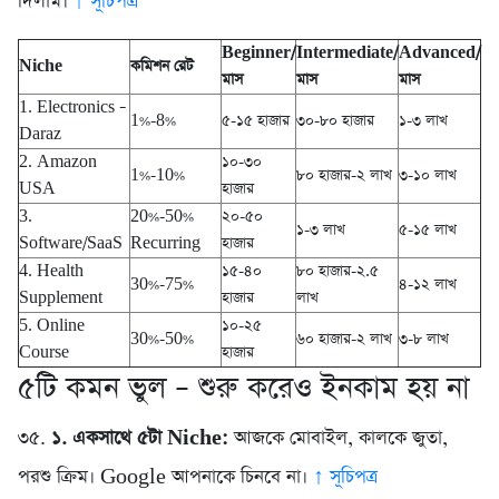
দিলাম।
↑ সূচিপত্র
Beginner/
Intermediate/
Advanced/
Niche
কমিশন রেট
মাস
মাস
মাস
1. Electronics –
1%-8%
৫-১৫ হাজার
৩০-৮০ হাজার
১-৩ লাখ
Daraz
2. Amazon
১০-৩০
1%-10%
৮০ হাজার-২ লাখ
৩-১০ লাখ
USA
হাজার
3.
20%-50%
২০-৫০
১-৩ লাখ
৫-১৫ লাখ
Software/SaaS
Recurring
হাজার
4. Health
১৫-৪০
৮০ হাজার-২.৫
30%-75%
৪-১২ লাখ
Supplement
হাজার
লাখ
5. Online
১০-২৫
30%-50%
৬০ হাজার-২ লাখ
৩-৮ লাখ
Course
হাজার
৫টি কমন ভুল – শুরু করেও ইনকাম হয় না
৩৫.
১. একসাথে ৫টা Niche:
আজকে মোবাইল, কালকে জুতা,
পরশু ক্রিম। Google আপনাকে চিনবে না।
↑ সূচিপত্র