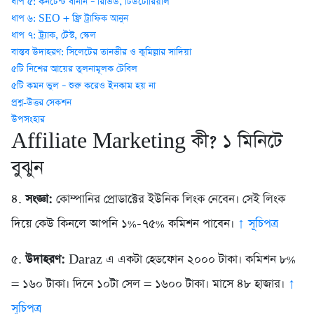
ধাপ ৫: কনটেন্ট বানান – রিভিউ, টিউটোরিয়াল
ধাপ ৬: SEO + ফ্রি ট্রাফিক আনুন
ধাপ ৭: ট্র্যাক, টেস্ট, স্কেল
বাস্তব উদাহরণ: সিলেটের তানভীর ও কুমিল্লার সাদিয়া
৫টি নিশের আয়ের তুলনামূলক টেবিল
৫টি কমন ভুল – শুরু করেও ইনকাম হয় না
প্রশ্ন-উত্তর সেকশন
উপসংহার
Affiliate Marketing কী? ১ মিনিটে
বুঝুন
৪.
সংজ্ঞা:
কোম্পানির প্রোডাক্টের ইউনিক লিংক নেবেন। সেই লিংক
দিয়ে কেউ কিনলে আপনি ১%-৭৫% কমিশন পাবেন।
↑ সূচিপত্র
৫.
উদাহরণ:
Daraz এ একটা হেডফোন ২০০০ টাকা। কমিশন ৮%
= ১৬০ টাকা। দিনে ১০টা সেল = ১৬০০ টাকা। মাসে ৪৮ হাজার।
↑
সূচিপত্র