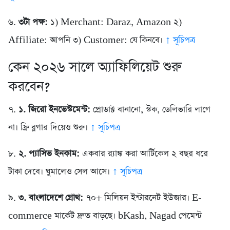
৬.
৩টা পক্ষ:
১) Merchant: Daraz, Amazon ২)
Affiliate: আপনি ৩) Customer: যে কিনবে।
↑ সূচিপত্র
কেন ২০২৬ সালে অ্যাফিলিয়েট শুরু
করবেন?
৭.
১. জিরো ইনভেস্টমেন্ট:
প্রোডাক্ট বানানো, স্টক, ডেলিভারি লাগে
না। ফ্রি ব্লগার দিয়েও শুরু।
↑ সূচিপত্র
৮.
২. প্যাসিভ ইনকাম:
একবার র‍্যাঙ্ক করা আর্টিকেল ২ বছর ধরে
টাকা দেবে। ঘুমালেও সেল আসে।
↑ সূচিপত্র
৯.
৩. বাংলাদেশে গ্রোথ:
৭০+ মিলিয়ন ইন্টারনেট ইউজার। E-
commerce মার্কেট দ্রুত বাড়ছে। bKash, Nagad পেমেন্ট