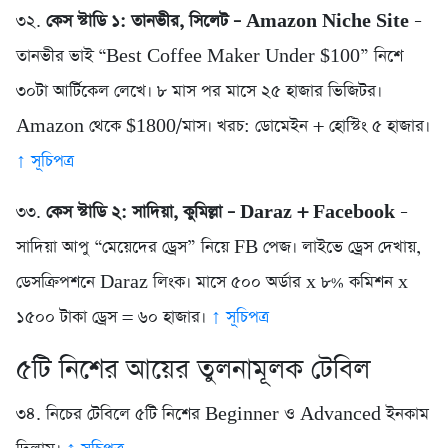
৩২.
কেস স্টাডি ১: তানভীর, সিলেট – Amazon Niche Site
–
তানভীর ভাই “Best Coffee Maker Under $100” নিশে
৩০টা আর্টিকেল লেখে। ৮ মাস পর মাসে ২৫ হাজার ভিজিটর।
Amazon থেকে $1800/মাস। খরচ: ডোমেইন + হোস্টিং ৫ হাজার।
↑ সূচিপত্র
৩৩.
কেস স্টাডি ২: সাদিয়া, কুমিল্লা – Daraz + Facebook
–
সাদিয়া আপু “মেয়েদের ড্রেস” নিয়ে FB পেজ। লাইভে ড্রেস দেখায়,
ডেসক্রিপশনে Daraz লিংক। মাসে ৫০০ অর্ডার x ৮% কমিশন x
১৫০০ টাকা ড্রেস = ৬০ হাজার।
↑ সূচিপত্র
৫টি নিশের আয়ের তুলনামূলক টেবিল
৩৪. নিচের টেবিলে ৫টি নিশের Beginner ও Advanced ইনকাম