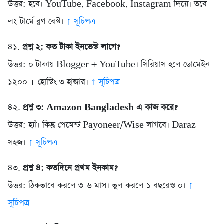
উত্তর: হবে। YouTube, Facebook, Instagram দিয়ে। তবে
লং-টার্মে ব্লগ বেস্ট।
↑ সূচিপত্র
৪১.
প্রশ্ন ২: কত টাকা ইনভেস্ট লাগে?
উত্তর: ০ টাকায় Blogger + YouTube। সিরিয়াস হলে ডোমেইন
১২০০ + হোস্টিং ৩ হাজার।
↑ সূচিপত্র
৪২.
প্রশ্ন ৩: Amazon Bangladesh এ কাজ করে?
উত্তর: হ্যাঁ। কিন্তু পেমেন্ট Payoneer/Wise লাগবে। Daraz
সহজ।
↑ সূচিপত্র
৪৩.
প্রশ্ন ৪: কতদিনে প্রথম ইনকাম?
উত্তর: ঠিকভাবে করলে ৩-৬ মাস। ভুল করলে ১ বছরেও ০।
↑
সূচিপত্র