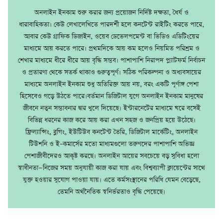
অনলাইন ইনকাম শুরু করার জন্য প্রয়োজন নির্দিষ্ট দক্ষতা, ধৈর্য ও
ধারাবাহিকতা। কেউ লেখালেখিতে পারদর্শী হলে কনটেন্ট রাইটিং করতে পারে,
আবার কেউ গ্রাফিক ডিজাইন, ওয়েব ডেভেলপমেন্ট বা ভিডিও এডিটিংয়ের
মাধ্যমে আয় করতে পারে। প্রথমদিকে আয় কম হলেও নিয়মিত পরিশ্রম ও
শেখার মাধ্যমে ধীরে ধীরে আয় বৃদ্ধি সম্ভব। পাশাপাশি নিরাপদ প্ল্যাটফর্ম নির্বাচন
ও প্রতারণা থেকে সতর্ক থাকাও গুরুত্বপূর্ণ। সঠিক পরিকল্পনা ও অধ্যবসায়ের
মাধ্যমে অনলাইন ইনকাম শুধু অতিরিক্ত আয় নয়, বরং একটি পূর্ণাঙ্গ পেশা
হিসেবেও গড়ে উঠতে পারে।বর্তমান ডিজিটাল যুগে অনলাইন ইনকাম মানুষের
জীবনে নতুন সম্ভাবনার দ্বার খুলে দিয়েছে। ইন্টারনেটের মাধ্যমে ঘরে বসেই
বিভিন্ন ধরনের কাজ করে আয় করা এখন সহজ ও জনপ্রিয় হয়ে উঠেছে।
ফ্রিল্যান্সিং, ব্লগিং, ইউটিউব কনটেন্ট তৈরি, ডিজিটাল মার্কেটিং, অনলাইন
টিউশনি ও ই–কমার্সের মতো মাধ্যমগুলো তরুণদের পাশাপাশি অভিজ্ঞ
পেশাজীবীদেরও আকৃষ্ট করছে। অনলাইন আয়ের সবচেয়ে বড় সুবিধা হলো
স্বাধীনতা—নিজের সময় অনুযায়ী কাজ করা যায় এবং বিশ্বব্যাপী ক্লায়েন্টের সাথে
যুক্ত হওয়ার সুযোগ পাওয়া যায়। এতে কর্মসংস্থানের পরিধি যেমন বেড়েছে,
তেমনি অর্থনৈতিক স্বনির্ভরতাও বৃদ্ধি পেয়েছে।