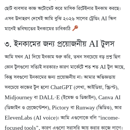
ছোট ব্যবসার কাজ অটোমেট করে মাসিক রিটেইনার ইনকাম করছে।
এসব উদাহরণ দেখেই আমি বুঝি ২০২৬ সালের ট্রেন্ডিং AI স্কিল
মানেই ভবিষ্যতের ইনকামের চাবিকাঠি
৩. ইনকামের জন্য প্রয়োজনীয় AI টুলস
আমি যখন AI দিয়ে ইনকাম শুরু করি, তখন সবচেয়ে বড় প্রশ্ন ছিল
কোন টুলগুলো সত্যিই দরকার? কারণ মার্কেটে শত শত AI টুল আছে,
কিন্তু সবগুলো ইনকামের জন্য প্রয়োজনীয় না। আমার অভিজ্ঞতায়
সবচেয়ে কাজের টুল হলো ChatGPT (লেখা, আইডিয়া, স্ক্রিপ্ট),
Midjourney বা DALL·E (ইমেজ ও ডিজাইন), Canva AI
(ডিজাইন ও প্রেজেন্টেশন), Pictory বা Runway (ভিডিও), আর
ElevenLabs (AI voice)। আমি এগুলোকে বলি “income-
focused tools”, কারণ এগুলো সরাসরি আয় করার কাজে লাগে।