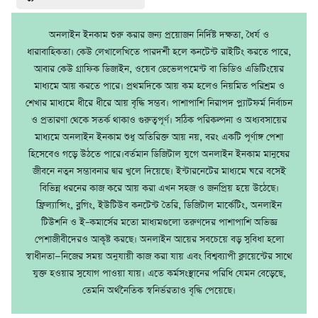
অনলাইন ইনকাম শুরু করার জন্য প্রয়োজন নির্দিষ্ট দক্ষতা, ধৈর্য ও
ধারাবাহিকতা। কেউ লেখালেখিতে পারদর্শী হলে কনটেন্ট রাইটিং করতে পারে,
আবার কেউ গ্রাফিক ডিজাইন, ওয়েব ডেভেলপমেন্ট বা ভিডিও এডিটিংয়ের
মাধ্যমে আয় করতে পারে। প্রথমদিকে আয় কম হলেও নিয়মিত পরিশ্রম ও
শেখার মাধ্যমে ধীরে ধীরে আয় বৃদ্ধি সম্ভব। পাশাপাশি নিরাপদ প্ল্যাটফর্ম নির্বাচন
ও প্রতারণা থেকে সতর্ক থাকাও গুরুত্বপূর্ণ। সঠিক পরিকল্পনা ও অধ্যবসায়ের
মাধ্যমে অনলাইন ইনকাম শুধু অতিরিক্ত আয় নয়, বরং একটি পূর্ণাঙ্গ পেশা
হিসেবেও গড়ে উঠতে পারে।বর্তমান ডিজিটাল যুগে অনলাইন ইনকাম মানুষের
জীবনে নতুন সম্ভাবনার দ্বার খুলে দিয়েছে। ইন্টারনেটের মাধ্যমে ঘরে বসেই
বিভিন্ন ধরনের কাজ করে আয় করা এখন সহজ ও জনপ্রিয় হয়ে উঠেছে।
ফ্রিল্যান্সিং, ব্লগিং, ইউটিউব কনটেন্ট তৈরি, ডিজিটাল মার্কেটিং, অনলাইন
টিউশনি ও ই–কমার্সের মতো মাধ্যমগুলো তরুণদের পাশাপাশি অভিজ্ঞ
পেশাজীবীদেরও আকৃষ্ট করছে। অনলাইন আয়ের সবচেয়ে বড় সুবিধা হলো
স্বাধীনতা—নিজের সময় অনুযায়ী কাজ করা যায় এবং বিশ্বব্যাপী ক্লায়েন্টের সাথে
যুক্ত হওয়ার সুযোগ পাওয়া যায়। এতে কর্মসংস্থানের পরিধি যেমন বেড়েছে,
তেমনি অর্থনৈতিক স্বনির্ভরতাও বৃদ্ধি পেয়েছে।