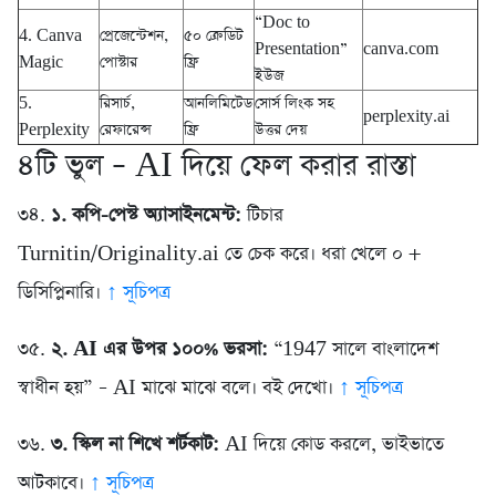
“Doc to
4. Canva
প্রেজেন্টেশন,
৫০ ক্রেডিট
Presentation”
canva.com
Magic
পোস্টার
ফ্রি
ইউজ
5.
রিসার্চ,
আনলিমিটেড
সোর্স লিংক সহ
perplexity.ai
Perplexity
রেফারেন্স
ফ্রি
উত্তর দেয়
৪টি ভুল – AI দিয়ে ফেল করার রাস্তা
৩৪.
১. কপি-পেস্ট অ্যাসাইনমেন্ট:
টিচার
Turnitin/Originality.ai তে চেক করে। ধরা খেলে ০ +
ডিসিপ্লিনারি।
↑ সূচিপত্র
৩৫.
২. AI এর উপর ১০০% ভরসা:
“1947 সালে বাংলাদেশ
স্বাধীন হয়” – AI মাঝে মাঝে বলে। বই দেখো।
↑ সূচিপত্র
৩৬.
৩. স্কিল না শিখে শর্টকাট:
AI দিয়ে কোড করলে, ভাইভাতে
আটকাবে।
↑ সূচিপত্র