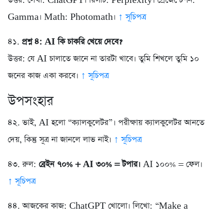
উত্তর: লেখা: ChatGPT। রিসার্চ: Perplexity। প্রেজেন্টেশন:
Gamma। Math: Photomath।
↑ সূচিপত্র
৪১.
প্রশ্ন ৪: AI কি চাকরি খেয়ে দেবে?
উত্তর: যে AI চালাতে জানে না তারটা খাবে। তুমি শিখলে তুমি ১০
জনের কাজ একা করবে।
↑ সূচিপত্র
উপসংহার
৪২. ভাই, AI হলো “ক্যালকুলেটর”। পরীক্ষায় ক্যালকুলেটর আনতে
দেয়, কিন্তু সূত্র না জানলে লাভ নাই।
↑ সূচিপত্র
৪৩. রুল:
ব্রেইন ৭০% + AI ৩০% = টপার।
AI ১০০% = ফেল।
↑ সূচিপত্র
৪৪. আজকের কাজ: ChatGPT খোলো। লিখো: “Make a