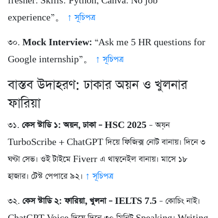
fresher. Skills: Python, Canva. No job
experience”。
↑ সূচিপত্র
৩০.
Mock Interview:
“Ask me 5 HR questions for
Google internship”。
↑ সূচিপত্র
বাস্তব উদাহরণ: ঢাকার অয়ন ও খুলনার
ফারিয়া
৩১.
কেস স্টাডি ১: অয়ন, ঢাকা – HSC 2025
– অয়ন
TurboScribe + ChatGPT দিয়ে ফিজিক্স নোট বানায়। দিনে ৩
ঘণ্টা সেভ। ওই টাইমে Fiverr এ থাম্বনেইল বানায়। মাসে ১৮
হাজার। টেস্ট পেপারে ৯২।
↑ সূচিপত্র
৩২.
কেস স্টাডি ২: ফারিয়া, খুলনা – IELTS 7.5
– কোচিং নাই।