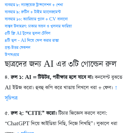
ব্যবহার ৮: ল্যাঙ্গুয়েজ ট্রান্সলেশন + শেখা
ব্যবহার ৯: রুটিন + টাইম ম্যানেজমেন্ট
ব্যবহার ১০: ক্যারিয়ার প্ল্যান + CV বানানো
বাস্তব উদাহরণ: ঢাকার অয়ন ও খুলনার ফারিয়া
৫টি ফ্রি AI টুলের তুলনা টেবিল
৪টি ভুল – AI দিয়ে ফেল করার রাস্তা
প্রশ্ন-উত্তর সেকশন
উপসংহার
ছাত্রদের জন্য AI এর ৩টি গোল্ডেন রুল
৪.
রুল ১: AI = টিউটর, পরীক্ষার হলে যাবে না।
কনসেপ্ট বুঝতে
AI ইউজ করো। হুবহু কপি করে খাতায় লিখলে ধরা + ফেল।
↑
সূচিপত্র
৫.
রুল ২: “CITE” করো।
টিচার জিজ্ঞেস করলে বলো:
“ChatGPT দিয়ে আইডিয়া নিছি, নিজে লিখছি”। লুকালে ধরা