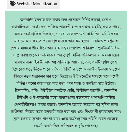
Website Monetization
অনলাইন ইনকাম শুরু করার জন্য প্রয়োজন নির্দিষ্ট দক্ষতা, ধৈর্য ও
ধারাবাহিকতা। কেউ লেখালেখিতে পারদর্শী হলে কনটেন্ট রাইটিং করতে পারে,
আবার কেউ গ্রাফিক ডিজাইন, ওয়েব ডেভেলপমেন্ট বা ভিডিও এডিটিংয়ের
মাধ্যমে আয় করতে পারে। প্রথমদিকে আয় কম হলেও নিয়মিত পরিশ্রম ও
শেখার মাধ্যমে ধীরে ধীরে আয় বৃদ্ধি সম্ভব। পাশাপাশি নিরাপদ প্ল্যাটফর্ম নির্বাচন
ও প্রতারণা থেকে সতর্ক থাকাও গুরুত্বপূর্ণ। সঠিক পরিকল্পনা ও অধ্যবসায়ের
মাধ্যমে অনলাইন ইনকাম শুধু অতিরিক্ত আয় নয়, বরং একটি পূর্ণাঙ্গ পেশা
হিসেবেও গড়ে উঠতে পারে।বর্তমান ডিজিটাল যুগে অনলাইন ইনকাম মানুষের
জীবনে নতুন সম্ভাবনার দ্বার খুলে দিয়েছে। ইন্টারনেটের মাধ্যমে ঘরে বসেই
বিভিন্ন ধরনের কাজ করে আয় করা এখন সহজ ও জনপ্রিয় হয়ে উঠেছে।
ফ্রিল্যান্সিং, ব্লগিং, ইউটিউব কনটেন্ট তৈরি, ডিজিটাল মার্কেটিং, অনলাইন
টিউশনি ও ই–কমার্সের মতো মাধ্যমগুলো তরুণদের পাশাপাশি অভিজ্ঞ
পেশাজীবীদেরও আকৃষ্ট করছে। অনলাইন আয়ের সবচেয়ে বড় সুবিধা হলো
স্বাধীনতা—নিজের সময় অনুযায়ী কাজ করা যায় এবং বিশ্বব্যাপী ক্লায়েন্টের সাথে
যুক্ত হওয়ার সুযোগ পাওয়া যায়। এতে কর্মসংস্থানের পরিধি যেমন বেড়েছে,
তেমনি অর্থনৈতিক স্বনির্ভরতাও বৃদ্ধি পেয়েছে।