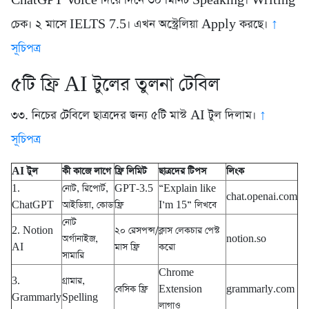
ChatGPT Voice দিয়ে দিনে ৩০ মিনিট Speaking। Writing
চেক। ২ মাসে IELTS 7.5। এখন অস্ট্রেলিয়া Apply করছে।
↑
সূচিপত্র
৫টি ফ্রি AI টুলের তুলনা টেবিল
৩৩. নিচের টেবিলে ছাত্রদের জন্য ৫টি মাস্ট AI টুল দিলাম।
↑
সূচিপত্র
AI টুল
কী কাজে লাগে
ফ্রি লিমিট
ছাত্রদের টিপস
লিংক
1.
নোট, রিপোর্ট,
GPT-3.5
“Explain like
chat.openai.com
ChatGPT
আইডিয়া, কোড
ফ্রি
I’m 15” লিখবে
নোট
2. Notion
২০ রেসপন্স/
ক্লাস লেকচার পেস্ট
অর্গানাইজ,
notion.so
AI
মাস ফ্রি
করো
সামারি
Chrome
3.
গ্রামার,
বেসিক ফ্রি
Extension
grammarly.com
Grammarly
Spelling
লাগাও