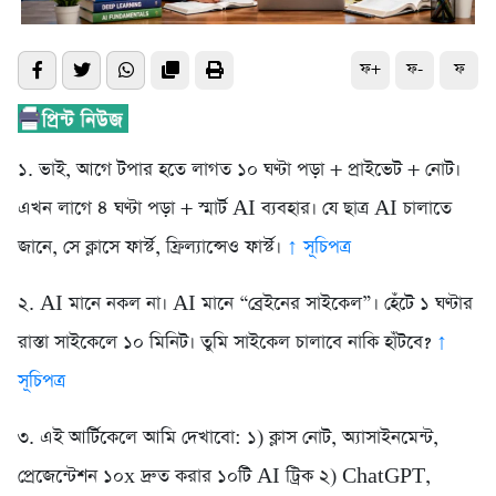
ফ+
ফ-
ফ
১. ভাই, আগে টপার হতে লাগত ১০ ঘণ্টা পড়া + প্রাইভেট + নোট।
এখন লাগে ৪ ঘণ্টা পড়া + স্মার্ট AI ব্যবহার। যে ছাত্র AI চালাতে
জানে, সে ক্লাসে ফার্স্ট, ফ্রিল্যান্সেও ফার্স্ট।
↑ সূচিপত্র
২. AI মানে নকল না। AI মানে “ব্রেইনের সাইকেল”। হেঁটে ১ ঘণ্টার
রাস্তা সাইকেলে ১০ মিনিট। তুমি সাইকেল চালাবে নাকি হাঁটবে?
↑
সূচিপত্র
৩. এই আর্টিকেলে আমি দেখাবো: ১) ক্লাস নোট, অ্যাসাইনমেন্ট,
প্রেজেন্টেশন ১০x দ্রুত করার ১০টি AI ট্রিক ২) ChatGPT,