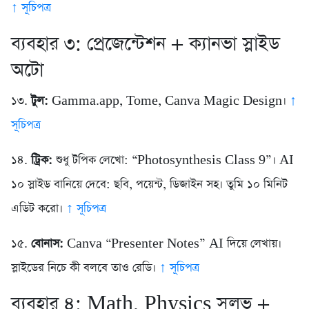
↑ সূচিপত্র
ব্যবহার ৩: প্রেজেন্টেশন + ক্যানভা স্লাইড
অটো
১৩.
টুল:
Gamma.app, Tome, Canva Magic Design।
↑
সূচিপত্র
১৪.
ট্রিক:
শুধু টপিক লেখো: “Photosynthesis Class 9”। AI
১০ স্লাইড বানিয়ে দেবে: ছবি, পয়েন্ট, ডিজাইন সহ। তুমি ১০ মিনিট
এডিট করো।
↑ সূচিপত্র
১৫.
বোনাস:
Canva “Presenter Notes” AI দিয়ে লেখায়।
স্লাইডের নিচে কী বলবে তাও রেডি।
↑ সূচিপত্র
ব্যবহার ৪: Math, Physics সলভ +