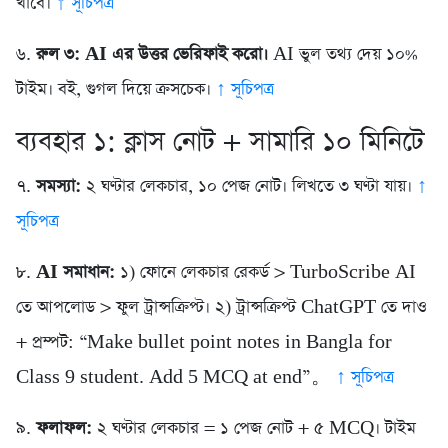
খাবে।
↑ সূচিপত্র
৬.
রুল ৩: AI এর উত্তর ভেরিফাই করো।
AI ভুল তথ্য দেয় ১০%
টাইম। বই, গুগল দিয়ে ক্রসচেক।
↑ সূচিপত্র
ব্যবহার ১: ক্লাস নোট + সামারি ১০ মিনিটে
৭.
সমস্যা:
২ ঘণ্টার লেকচার, ১০ পেজ নোট। লিখতে ৩ ঘণ্টা যায়।
↑
সূচিপত্র
৮.
AI সমাধান:
১) ফোনে লেকচার রেকর্ড > TurboScribe AI
তে আপলোড > ফুল ট্রান্সক্রিপ্ট। ২) ট্রান্সক্রিপ্ট ChatGPT তে দাও
+ প্রম্পট: “Make bullet point notes in Bangla for
Class 9 student. Add 5 MCQ at end”。
↑ সূচিপত্র
৯.
ফলাফল:
২ ঘণ্টার লেকচার = ১ পেজ নোট + ৫ MCQ। টাইম