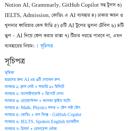
Notion AI, Grammarly, GitHub Copilot সহ টুলস ৩)
IELTS, Admission, কোডিং এ AI ব্যবহার ৪) ঢাকার অয়ন ও
খুলনার ফারিয়ার কেস স্টাডি ৫) ৫টি AI টুলের তুলনা টেবিল ৬) ৪টি
ভুল – AI দিয়ে ফেল করার রাস্তা ৭) টিচার ধরতে পারবে না, এমন
ব্যবহারের নিয়ম।
↑ সূচিপত্র
সূচিপত্র
ভূমিকা
ছাত্রদের জন্য AI এর ৩টি গোল্ডেন রুল
ব্যবহার ১: ক্লাস নোট + সামারি ১০ মিনিটে
ব্যবহার ২: অ্যাসাইনমেন্ট + রিপোর্ট লেখা
ব্যবহার ৩: প্রেজেন্টেশন + ক্যানভা স্লাইড অটো
ব্যবহার ৪: Math, Physics সলভ + স্টেপ বাই স্টেপ
ব্যবহার ৫: কোডিং + বাগ ফিক্স – GitHub Copilot
ব্যবহার ৬: IELTS, Spoken English প্র্যাকটিস
ব্যবহার ৭: রিসার্চ + রেফারেন্স খোঁজা