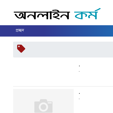
প্রচ্ছদ
.
.
.
.