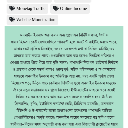
Monetag Traffic
Online Income
Website Monetization
অনলাইন ইনকাম শুরু করার জন্য প্রয়োজন নির্দিষ্ট দক্ষতা, ধৈর্য ও
ধারাবাহিকতা। কেউ লেখালেখিতে পারদর্শী হলে কনটেন্ট রাইটিং করতে পারে,
আবার কেউ গ্রাফিক ডিজাইন, ওয়েব ডেভেলপমেন্ট বা ভিডিও এডিটিংয়ের
মাধ্যমে আয় করতে পারে। প্রথমদিকে আয় কম হলেও নিয়মিত পরিশ্রম ও
শেখার মাধ্যমে ধীরে ধীরে আয় বৃদ্ধি সম্ভব। পাশাপাশি নিরাপদ প্ল্যাটফর্ম নির্বাচন
ও প্রতারণা থেকে সতর্ক থাকাও গুরুত্বপূর্ণ। সঠিক পরিকল্পনা ও অধ্যবসায়ের
মাধ্যমে অনলাইন ইনকাম শুধু অতিরিক্ত আয় নয়, বরং একটি পূর্ণাঙ্গ পেশা
হিসেবেও গড়ে উঠতে পারে।বর্তমান ডিজিটাল যুগে অনলাইন ইনকাম মানুষের
জীবনে নতুন সম্ভাবনার দ্বার খুলে দিয়েছে। ইন্টারনেটের মাধ্যমে ঘরে বসেই
বিভিন্ন ধরনের কাজ করে আয় করা এখন সহজ ও জনপ্রিয় হয়ে উঠেছে।
ফ্রিল্যান্সিং, ব্লগিং, ইউটিউব কনটেন্ট তৈরি, ডিজিটাল মার্কেটিং, অনলাইন
টিউশনি ও ই–কমার্সের মতো মাধ্যমগুলো তরুণদের পাশাপাশি অভিজ্ঞ
পেশাজীবীদেরও আকৃষ্ট করছে। অনলাইন আয়ের সবচেয়ে বড় সুবিধা হলো
স্বাধীনতা—নিজের সময় অনুযায়ী কাজ করা যায় এবং বিশ্বব্যাপী ক্লায়েন্টের সাথে