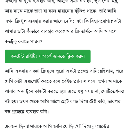
এগুলো না বুঝে ব্যবহার করি, তাহলে সময় নষ্ট হয়, ভুল শেখা হয়,
আর মাঝে মাঝে ডাটা বা কাজ হারানোর ঝুঁকিও থাকে। তাই আমি
এখন ফ্রি টুল ব্যবহার করার আগে দেখি: এটা কি বিশ্বাসযোগ্য? এটা
আমার ডাটা কীভাবে ব্যবহার করে? আর ফ্রি ভার্সনে আমি আসলে
কতটুকু করতে পারব?
কনটেন্ট রাইটিং সম্পর্কে জানতে ক্লিক করুন
আমি একবার একটা ফ্রি টুলে পুরো একটা প্রজেক্ট বানিয়েছিলাম, পরে
দেখি সেটা এক্সপোর্ট করতে হলে পেইড প্ল্যান লাগবে। তখন আমাকে
আবার অন্য টুলে কাজটা করতে হয়। এতে শুধু সময় না, মোটিভেশনও
নষ্ট হয়। তখন থেকে আমি আগে ছোট কাজ দিয়ে টেস্ট করি, তারপর
বড় প্রজেক্টে ব্যবহার করি।
একজন ফ্রিল্যান্সারকে আমি জানি যে ফ্রি AI দিয়ে ক্লায়েন্টের