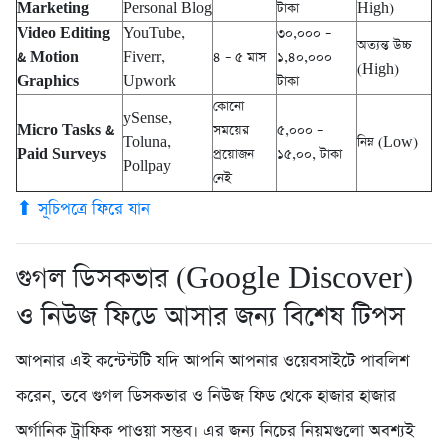
Marketing
Personal Blog
টাকা
High)
Video Editing
YouTube,
৩০,০০০ –
অত্যন্ত উচ্চ
& Motion
Fiverr,
৪ – ৫ মাস
১,৪০,০০০
(High)
Graphics
Upwork
টাকা
কোনো
ySense,
Micro Tasks &
সময়ের
৫,০০০ –
Toluna,
নিম্ন (Low)
Paid Surveys
প্রয়োজন
১৫,০০, টাকা
Pollpay
নেই
⬆ সূচিপত্রে ফিরে যান
গুগল ডিসকভার (Google Discover)
ও নিউজ ফিডে আসার জন্য বিশেষ টিপস
আপনার এই কন্টেন্টটি যদি আপনি আপনার ওয়েবসাইটে পাবলিশ
করেন, তবে গুগল ডিসকভার ও নিউজ ফিড থেকে হাজার হাজার
অর্গানিক ট্রাফিক পাওয়া সম্ভব। এর জন্য নিচের নিয়মগুলো অবশ্যই