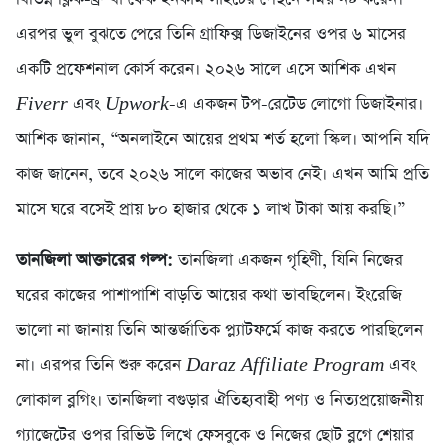
এরপর ভুল বুঝতে পেরে তিনি গ্রাফিক্স ডিজাইনের ওপর ৬ মাসের
একটি প্রফেশনাল কোর্স করেন। ২০২৬ সালে এসে আশিক এখন
Fiverr
এবং
Upwork
-এ একজন টপ-রেটেড লোগো ডিজাইনার।
আশিক জানান, “অনলাইনে আয়ের প্রথম শর্ত হলো স্কিল। আপনি যদি
কাজ জানেন, তবে ২০২৬ সালে কাজের অভাব নেই। এখন আমি প্রতি
মাসে ঘরে বসেই প্রায় ৮০ হাজার থেকে ১ লাখ টাকা আয় করছি।”
তানজিলা আক্তারের গল্প:
তানজিলা একজন গৃহিণী, যিনি নিজের
ঘরের কাজের পাশাপাশি বাড়তি আয়ের কথা ভাবছিলেন। ইংরেজি
ভালো না জানায় তিনি আন্তর্জাতিক প্ল্যাটফর্মে কাজ করতে পারছিলেন
না। এরপর তিনি শুরু করেন
Daraz Affiliate Program
এবং
লোকাল ব্লগিং। তানজিলা বগুড়ার ঐতিহ্যবাহী পণ্য ও নিত্যপ্রয়োজনীয়
গ্যাজেটের ওপর রিভিউ লিখে ফেসবুকে ও নিজের ছোট ব্লগে শেয়ার