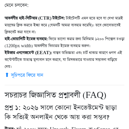
মেনে চলবেন:
আকর্ষণীয় হাই-সিটিআর (CTR) টাইটেল:
টাইটেলটি এমন হতে হবে যা দেখা মাত্রই
মানুষের ক্লিক করতে ইচ্ছা করে (যেমনটি আমরা ব্যবহার করেছি)। তবে কোনোভাবেই
ক্লিকবেট করা যাবে না।
হাই-কোয়ালিটি ইমেজ ব্যবহার:
ফিডে ভালো করার জন্য মিনিমাম ১২০০ পিক্সেল চওড়া
(1200px width) আকর্ষণীয় ফিচারড ইমেজ ব্যবহার করুন।
ইউজার এনগেজমেন্ট (EEAT):
বাস্তব অভিজ্ঞতা এবং চার্ট থাকার কারণে গুগল এই
কন্টেন্টটিকে অত্যন্ত মূল্যবান মনে করবে, যা ডিসকভারে যাওয়ার সম্ভাবনা বাড়িয়ে
দেয়।
⬆ সূচিপত্রে ফিরে যান
সচরাচর জিজ্ঞাসিত প্রশ্নাবলী (FAQ)
প্রশ্ন ১: ২০২৬ সালে কোনো ইনভেস্টমেন্ট ছাড়া
কি সত্যিই অনলাইন থেকে আয় করা সম্ভব?