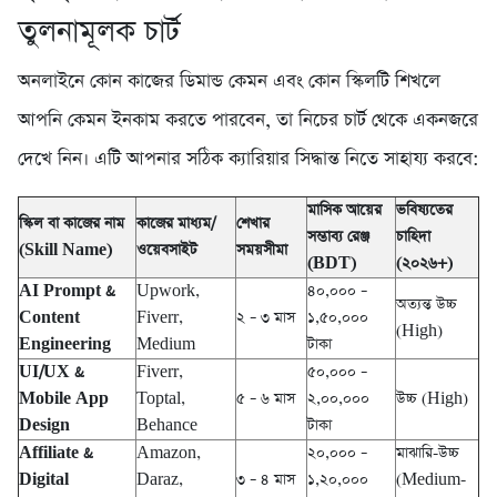
তুলনামূলক চার্ট
অনলাইনে কোন কাজের ডিমান্ড কেমন এবং কোন স্কিলটি শিখলে
আপনি কেমন ইনকাম করতে পারবেন, তা নিচের চার্ট থেকে একনজরে
দেখে নিন। এটি আপনার সঠিক ক্যারিয়ার সিদ্ধান্ত নিতে সাহায্য করবে:
মাসিক আয়ের
ভবিষ্যতের
স্কিল বা কাজের নাম
কাজের মাধ্যম/
শেখার
সম্ভাব্য রেঞ্জ
চাহিদা
(Skill Name)
ওয়েবসাইট
সময়সীমা
(BDT)
(২০২৬+)
AI Prompt &
Upwork,
৪০,০০০ –
অত্যন্ত উচ্চ
Content
Fiverr,
২ – ৩ মাস
১,৫০,০০০
(High)
Engineering
Medium
টাকা
UI/UX &
Fiverr,
৫০,০০০ –
Mobile App
Toptal,
৫ – ৬ মাস
২,০০,০০০
উচ্চ (High)
Design
Behance
টাকা
Affiliate &
Amazon,
২০,০০০ –
মাঝারি-উচ্চ
Digital
Daraz,
৩ – ৪ মাস
১,২০,০০০
(Medium-