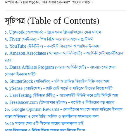
আপনি ক্যারিয়ার গড়বেন, তার বাস্তব রোডম্যাপ পাবেন এখানে।
সূচিপত্র (Table of Contents)
১. Upwork (আপওয়ার্ক) – প্রফেশনাল ফ্রিল্যান্সিংয়ের সেরা মাধ্যম
২. Fiverr (ফাইভার) – গিগ বিক্রি করে দ্রুত আয়ের প্ল্যাটফর্ম
৩. YouTube (ইউটিউব) – কনটেন্ট ক্রিয়েশন ও প্যাসিভ ইনকাম
৪. Amazon Associates (অ্যামাজন অ্যাফিলিয়েট) – অ্যাফিলিয়েট মার্কেটিংয়ের
রাজা
৫. Daraz Affiliate Program (দারাজ অ্যাফিলিয়েট) – বাংলাদেশের সেরা
লোকাল ইনকাম সাইট
৬. ShutterStock (শাটারস্টক) – ছবি ও গ্রাফিক্স ডিজাইন বিক্রি করে আয়
৭. ySense (ওয়াইসেন্স) – ছোট ছোট সার্ভে ও মাইক্রো টাস্কের বিশ্বস্ত সাইট
৮. UserTesting (ইউজার টেস্টিং) – ওয়েবসাইট রিভিউ করে প্রতি মিনিটে আয়
৯. Freelancer.com (ফ্রিল্যান্সার ডটকম) – কন্টেস্ট ও বিডিংয়ের বড় বাজার
১০. Google Opinion Rewards – মোবাইলের মাধ্যমে সহজ মাইক্রো ইনকাম
বাস্তব অভিজ্ঞতা ও কেস স্টাডি: আশিক ও তানজিলার সফলতার গল্প
২০২৬ সালের সেরা ৫টি স্কিলের আয়ের তুলনামূলক চার্ট
গুগল ডিসকভার ও নিউজ ফিডে আসার জন্য বিশেষ টিপস