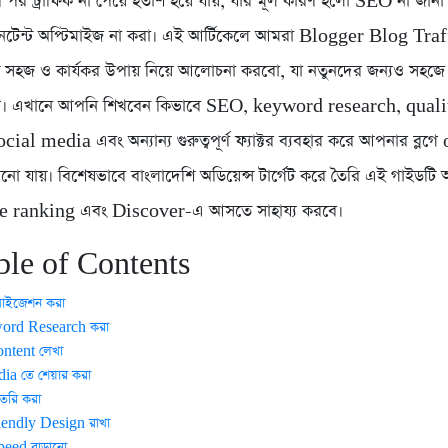
রার পর ট্রাফিক না পেয়ে হতাশ হয়ে যায়, যার মূল কারণ হলো SEO না জান
নটেন্ট অপ্টিমাইজ না করা। এই আর্টিকেলে আমরা Blogger Blog Traf
ি সহজ ও কার্যকর উপায় নিয়ে আলোচনা করবো, যা নতুনদের জন্যও সহজে
য। এখানে আপনি শিখবেন কিভাবে SEO, keyword research, quali
ial media এবং অন্যান্য গুরুত্বপূর্ণ ফ্যাক্টর ব্যবহার করে আপনার ব্লগ
ানো যায়। বিশেষভাবে বাংলাদেশি অডিয়েন্স টার্গেট করে তৈরি এই গাইডট
le ranking এবং Discover-এ আসতে সাহায্য করবে।
le of Contents
মাইজেশন করা
word Research করা
ontent লেখা
ia তে শেয়ার করা
ৈরি করা
iendly Design রাখা
peed বাড়ানো