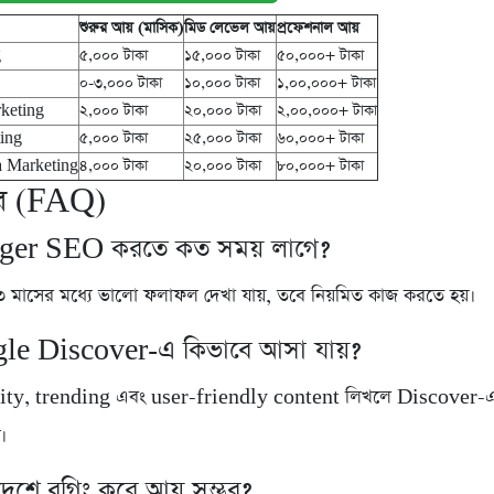
শুরুর আয় (মাসিক)
মিড লেভেল আয়
প্রফেশনাল আয়
g
৫,০০০ টাকা
১৫,০০০ টাকা
৫০,০০০+ টাকা
০-৩,০০০ টাকা
১০,০০০ টাকা
১,০০,০০০+ টাকা
rketing
২,০০০ টাকা
২০,০০০ টাকা
২,০০,০০০+ টাকা
ting
৫,০০০ টাকা
২৫,০০০ টাকা
৬০,০০০+ টাকা
a Marketing
৪,০০০ টাকা
২০,০০০ টাকা
৮০,০০০+ টাকা
ত্তর (FAQ)
gger SEO করতে কত সময় লাগে?
৩ মাসের মধ্যে ভালো ফলাফল দেখা যায়, তবে নিয়মিত কাজ করতে হয়।
le Discover-এ কিভাবে আসা যায়?
ity, trending এবং user-friendly content লিখলে Discover-
ে।
দেশে ব্লগিং করে আয় সম্ভব?