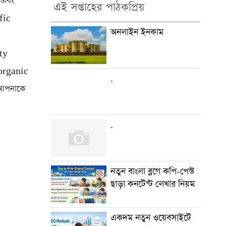
া এবং
এই সপ্তাহের পাঠকপ্রিয়
fic
অনলাইন ইনকাম
ty
ে organic
.
ি আপনাকে
.
নতুন বাংলা ব্লগে কপি-পেস্ট
ছাড়া কনটেন্ট লেখার নিয়ম
একদম নতুন ওয়েবসাইটে