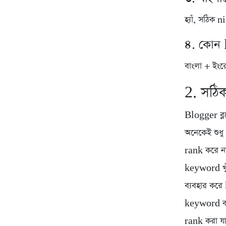
হ্যাঁ, সঠিক
৪. কোন 
বাংলা + ইংর
2. সঠ
Blogger ব্লগ
অনেকেই শুধ
rank করে ন
keyword খ
ব্যবহার করে
keyword ব্
rank করা য