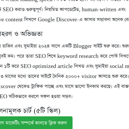
্ট SEO করাও গুরুত্বপূর্ণ। নিয়মিত আপডেটেড, human-written এবং
e content লিখলে Google Discover-এ আসার সম্ভাবনা অনেক বেড়
দাহরণ ও অভিজ্ঞতা
লার রাকিব এবং সুমাইয়া ২০২৪ সালে একটি Blogger সাইট শুরু করে। শুর
ল খুবই কম। পরে তারা SEO শিখে keyword research করে পোস্ট লিখতে
িদিন ১টি করে SEO optimized article লিখত এবং সুমাইয়া social 
 ৩ মাসের মধ্যে তাদের সাইটে দৈনিক ২০০০+ visitor আসতে শুরু করে
over থেকেও ট্রাফিক পাচ্ছে এবং মাসে ভালো ইনকাম করছে। এই বাস্ত
 SEO সঠিকভাবে করলে সফল হওয়া সম্ভব।
নামূলক চার্ট (৫টি স্কিল)
ল মাকেটিং সম্পর্কে জানতে ক্লিক করুন