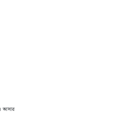
এ আসার