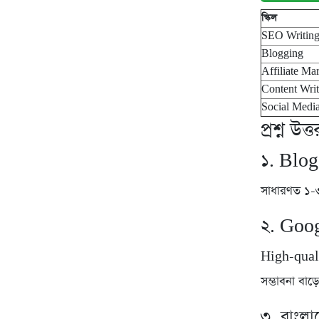
স্কিল
SEO Writin
Blogging
Affiliate Ma
Content Wri
Social Medi
প্রশ্ন উ
১. Blo
সাধারণত ১-
২. Goog
High-qual
সম্ভাবনা বাড়
৩. বাংলা