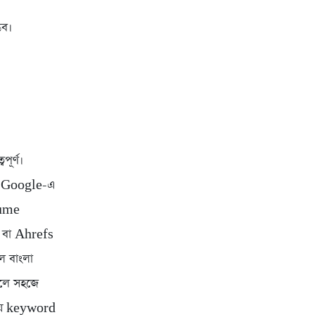
ভব।
ূর্ণ।
্ট Google-এ
lume
 বা Ahrefs
ে বাংলা
রলে সহজে
িয়ে keyword