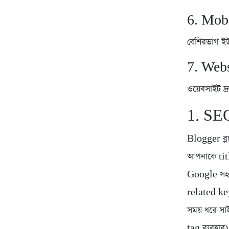
6. Mobi
বেশিরভাগ ই
7. Webs
ওয়েবসাইট দ
1. SEO
Blogger ব্ল
আপনাকে tit
Google সহজ
related key
সময় ধরে সা
tag ব্যবহার