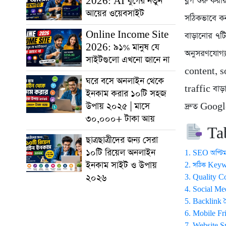
2026: AI যুগের নতুন
ব্লগ শুরু ক
আয়ের ওয়েবসাইট
সঠিকভাবে ক
Online Income Site
বাড়ানোর ৭ট
2026: ৯১% মানুষ যে
অনুসরণযোগ্
সাইটগুলো এখনো জানে না
content, soc
ঘরে বসে অনলাইন থেকে
traffic বাড়
ইনকাম করার ১০টি সহজ
উপায় ২০২৫ | মাসে
দ্রুত Goog
৩০,০০০+ টাকা আয়
Tab
ছাত্রছাত্রীদের জন্য সেরা
১০টি রিয়েল অনলাইন
1. SEO অপ্টি
ইনকাম সাইট ও উপায়
2. সঠিক Key
২০২৬
3. Quality C
4. Social Med
5. Backlink ত
6. Mobile Fr
7. Website S