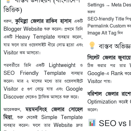
বাস্তব উদাহরণ (বাংলাদেশ
Settings → Meta Des
ভিত্তিক)
করুন
SEO-friendly Title লিখ
কুমিল্লা জেলার
রাকিব হাসান
ধরুন,
একটি
Permalink Custom কর
Blogger Website শুরু করেন। প্রথমে তিনি
Image Alt Tag দিন
একটি Heavy Template ব্যবহার করেন,
যার ফলে তার ওয়েবসাইট ধীরে লোড হতো এবং
বাস্তব অভিজ্
Visitor কম আসতো।
সিলেট জেলার
জুবা
পরবর্তীতে তিনি একটি Lightweight ও
ঠিক করার পর তার 
SEO Friendly Template ব্যবহার
Google-এ Rank করে 
করেন। মাত্র ২ মাসের মধ্যে তার ওয়েবসাইটে
Visitor পায়।
Visitor ৫ গুণ বেড়ে যায় এবং Google
বরিশাল জেলার
রাশ
Discover থেকেও ট্রাফিক আসতে শুরু করে।
Optimization করেই
ময়মনসিংহ জেলার
সোহেল
আরেকজন,
করেন।
মিয়া
, শুরু থেকেই Simple Template
SEO vs 
ব্যবহার করেন। ফলে তার Website দ্রুত