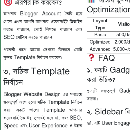
আয়ের তুলন
এরপর কি করবেন?
Optimizatio
আপনার Blogger Account তৈরি হয়ে
Layout
গেলে এখন আপনি আপনার ওয়েবসাইট ডিজাইন
Visito
Type
করতে পারবেন, পোস্ট লিখতে পারবেন এবং
Basic
500/d
SEO সেটিংস করতে পারবেন।
Optimized
2,000/
Advanced
5,000+/
পরবর্তী ধাপে আমরা দেখবো কিভাবে একটি
FAQ
সুন্দর Template নির্বাচন করবেন।
১. কয়টি Gadge
৩. সঠিক Template
করা উচিত?
নির্বাচন
৫-৭টি গুরুত্বপূর্ণ G
Blogger Website Design এর সবচেয়ে
ভালো।
গুরুত্বপূর্ণ অংশ হলো সঠিক Template নির্বাচন
করা। একটি ভালো Template আপনার
২. Sidebar কি
ওয়েবসাইটকে শুধু সুন্দরই করে না, বরং SEO,
হ্যাঁ, এটি User Enga
Speed এবং User Experience-ও উন্নত