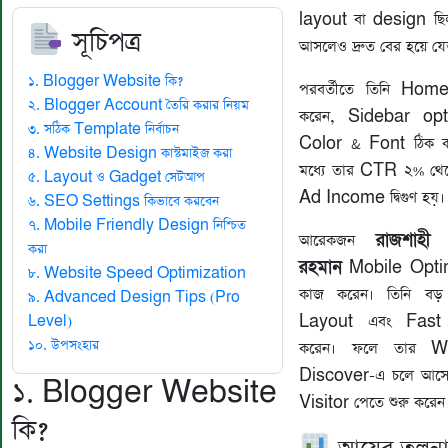
layout বা design ছি
সূচিপত্র
আসলেও দ্রুত বের হয়ে য
১. Blogger Website কি?
পরবর্তীতে তিনি Ho
২. Blogger Account তৈরি করার নিয়ম
করেন, Sidebar opt
৩. সঠিক Template নির্বাচন
Color & Font ঠিক কর
৪. Website Design কাস্টমাইজ করা
মধ্যে তার CTR ২% থে
৫. Layout ও Gadget সেটআপ
Ad Income দ্বিগুণ হয়।
৬. SEO Settings কিভাবে করবেন
৭. Mobile Friendly Design নিশ্চিত
রাজশাহী
আরেকজন
করা
রহমান
Mobile Optim
৮. Website Speed Optimization
কাজ করেন। তিনি ব
৯. Advanced Design Tips (Pro
Layout এবং Fast L
Level)
১০. উপসংহার
করেন। ফলে তার W
Discover-এ চলে আসে
১. Blogger Website
Visitor পেতে শুরু করেন
কি?