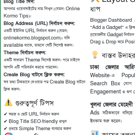
Blog Title দিন:
ধাপ
আপনার ওয়েবসাইটের নাম লিখুন (যেমন: Online
Kormo Tips)।
Blogger Dashboard →
Blog Address (URL) নির্বাচন করুন:
“Add a Gadget” এ ক্লিক
একটি ইউনিক URL নির্বাচন করুন (যেমন:
প্রয়োজনীয় Gadget নির্বাচন
onlinekormo.blogspot.com)। যদি
Drag & Drop করে Posit
available থাকে, তাহলে সেটি সিলেক্ট করুন।
Theme নির্বাচন করুন:
বাস্তব উদাহ
একটি সাধারণ Theme সিলেক্ট করুন। পরে চাইলে
ঢাকা জেলার
আরি
আপনি এটি পরিবর্তন করতে পারবেন।
Create Blog বাটনে ক্লিক করুন:
Website-এ Popu
সব তথ্য ঠিকভাবে দেওয়ার পর Create Blog বাটনে
Search Box যোগ ক
ক্লিক করুন।
Engagement ৩ গুণ বে
গুরুত্বপূর্ণ টিপস
খুলনা জেলার
মেহেদী 
Ads সঠিকভাবে বসিয়ে 
✔ সহজ ও ছোট URL নির্বাচন করুন
ইনকাম শুরু করেন।
✔ Blog Title SEO-friendly রাখুন
✔ প্রথমে Simple Theme ব্যবহার করুন