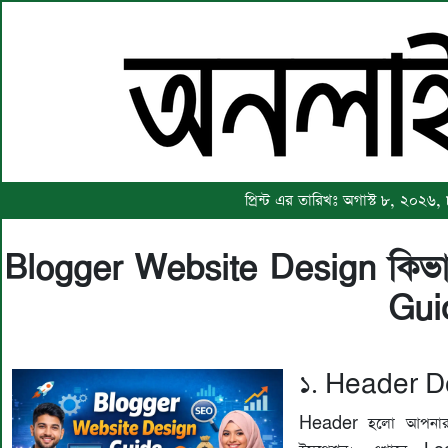
প্রিন্ট এর তারিখঃ অগাস্ট ৮, ২০২৬,
Blogger Website Design কিভা
Gui
১. Header D
Header হলো আপনার ও