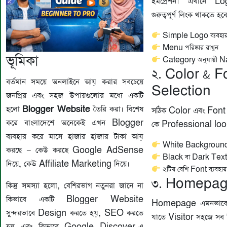
ইমপ্রেশন। এখানে 
গুরুত্বপূর্ণ লিংক থাকতে হব
Simple Logo ব্যবহার
Menu পরিষ্কার রাখুন
ভূমিকা
Category অনুযায়ী N
২. Color & F
বর্তমান সময়ে অনলাইনে আয় করার সবচেয়ে
Selection
জনপ্রিয় এবং সহজ উপায়গুলোর মধ্যে একটি
Blogger Website
হলো
তৈরি করা। বিশেষ
সঠিক Color এবং Fon
করে বাংলাদেশে অনেকেই এখন Blogger
কে Professional loo
ব্যবহার করে মাসে হাজার হাজার টাকা আয়
White Background 
করছে — কেউ করছে Google AdSense
Black বা Dark Text ব
দিয়ে, কেউ Affiliate Marketing দিয়ে।
২টির বেশি Font ব্যবহার
৩. Homepag
কিন্তু সমস্যা হলো, বেশিরভাগ নতুনরা জানে না
কিভাবে একটি Blogger Website
Homepage এমনভাবে 
সুন্দরভাবে Design করতে হয়, SEO করতে
যাতে Visitor সহজে সব কি
হয় এবং কিভাবে Google Discover-এ