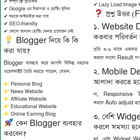
✔ সম্পূর্ণ ফ্রি প্ল্যাটফর্ম
✔ Lazy Load Image ব্য
✔ Google এর নিরাপত্তা ও হোস্টিং সুবিধা
প্রশ্ন উত্তর
✔ সহজে কাস্টমাইজ করা যায়
✔ SEO-friendly
১. Website 
✔ কোনো আলাদা হোস্টিং কেনার প্রয়োজন নেই
কতবার পরিবর্তন
Blogger দিয়ে কি কি
প্রতি ৩-৬ মাসে একব
করা যায়?
করলে ভালো Result পাও
Blogger ব্যবহার করে আপনি বিভিন্ন ধরনের
২. Mobile De
ওয়েবসাইট তৈরি করতে পারেন, যেমন:
আলাদা করতে হব
Personal Blog
News Website
না, Responsive Te
Affiliate Website
করলে Auto adjust হয়ে
Educational Website
Online Earning Blog
৩. বেশি Widget
কেন Blogger ব্যবহার
করলে সমস্যা হব
করবেন?
হ্যাঁ, বেশি Widget 