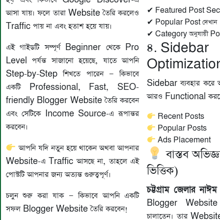
✔ Featured Post Secti
আসা যায়। ফলে তারা Website তৈরি করলেও
✔ Popular Post দেখান
Traffic পায় না এবং হতাশ হয়ে যায়।
✔ Category অনুযায়ী Pos
৪. Sidebar
এই গাইডটি সম্পূর্ণ Beginner থেকে Pro
Level পর্যন্ত সাজানো হয়েছে, যাতে আপনি
Optimizatio
Step-by-Step শিখতে পারেন — কিভাবে
Sidebar ব্যবহার করে
একটি Professional, Fast, SEO-
আরও Functional করত
friendly Blogger Website তৈরি করবেন
এবং সেটিকে Income Source-এ রূপান্তর
Recent Posts
করবেন।
Popular Posts
Ads Placement
আপনি যদি নতুন হয়ে থাকেন অথবা আপনার
বাস্তব অভিজ্
Website-এ Traffic আসছে না, তাহলে এই
ভিত্তিক)
পোস্টটি আপনার জন্য অত্যন্ত গুরুত্বপূর্ণ।
চট্টগ্রাম জেলার
নাঈম
চলুন শুরু করা যাক — কিভাবে আপনি একটি
Blogger Website খ
সফল Blogger Website তৈরি করবেন!
চালাতেন। তার Websi