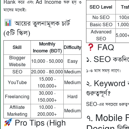
Rank করে এবং Ad Income শুরু হয় ৩
SEO Level
Traf
মাসের মধ্যেই।
No SEO
100/
আয়ের তুলনামূলক চার্ট
Basic SEO
1,000
(৫টি স্কিল)
Advanced
5,000
SEO
Monthly
FAQ
Skill
Difficulty
Income (BDT)
১. SEO কতদিন
Blogger
10,000 - 50,000
Easy
Website
১-৩ মাস সময় লাগে।
SEO
20,000 - 80,000
Medium
15,000 -
২. Keyword 
YouTube
Medium
100,000+
গুরুত্বপূর্ণ?
30,000 -
Freelancing
Hard
150,000+
SEO-এর সবচেয়ে গুরুত্বপূ
Affiliate
10,000 -
Medium
Marketing
200,000+
৭. Mobile 
Pro Tips (High