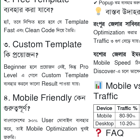
✔ Popup কম ব্যবহার করু
ব্যবহার করা যাবে?
বাস্তব উদাহ
হ্যাঁ, তবে নিশ্চিত হতে হবে যে Template
রংপুর জেলার
সাব্ব
Fast এবং Clean Code দিয়ে তৈরি।
Optimization করার
Traffic ৩ গুণ বেড়ে যায়
৩. Custom Template
কি প্রয়োজন?
যশোর জেলার
ইম
Mobile Speed ঠি
Beginner হলে প্রয়োজন নেই, কিন্তু Pro
Discover-এ চলে আসে
Level এ গেলে Custom Template
ব্যবহার করলে ভালো Result পাওয়া যায়।
Mobile v
Traffic
৪. Mobile Friendly কেন
গুরুত্বপূর্ণ?
Device
Traffic %
Mobile
80-90%
বাংলাদেশের ৯০% User মোবাইল ব্যবহার
Desktop
10-20%
করে, তাই Mobile Optimization খুবই
FAQ
জরুরি।