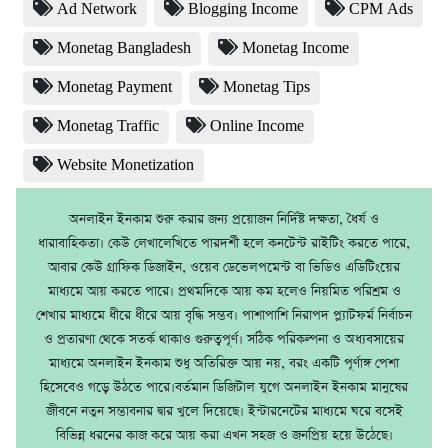
Ad Network
Blogging Income
CPM Ads
Monetag Bangladesh
Monetag Income
Monetag Payment
Monetag Tips
Monetag Traffic
Online Income
Website Monetization
অনলাইন ইনকাম শুরু করার জন্য প্রয়োজন নির্দিষ্ট দক্ষতা, ধৈর্য ও
ধারাবাহিকতা। কেউ লেখালেখিতে পারদর্শী হলে কনটেন্ট রাইটিং করতে পারে,
আবার কেউ গ্রাফিক ডিজাইন, ওয়েব ডেভেলপমেন্ট বা ভিডিও এডিটিংয়ের
মাধ্যমে আয় করতে পারে। প্রথমদিকে আয় কম হলেও নিয়মিত পরিশ্রম ও
শেখার মাধ্যমে ধীরে ধীরে আয় বৃদ্ধি সম্ভব। পাশাপাশি নিরাপদ প্ল্যাটফর্ম নির্বাচন
ও প্রতারণা থেকে সতর্ক থাকাও গুরুত্বপূর্ণ। সঠিক পরিকল্পনা ও অধ্যবসায়ের
মাধ্যমে অনলাইন ইনকাম শুধু অতিরিক্ত আয় নয়, বরং একটি পূর্ণাঙ্গ পেশা
হিসেবেও গড়ে উঠতে পারে।বর্তমান ডিজিটাল যুগে অনলাইন ইনকাম মানুষের
জীবনে নতুন সম্ভাবনার দ্বার খুলে দিয়েছে। ইন্টারনেটের মাধ্যমে ঘরে বসেই
বিভিন্ন ধরনের কাজ করে আয় করা এখন সহজ ও জনপ্রিয় হয়ে উঠেছে।