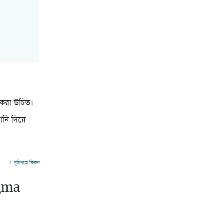
 করা উচিত।
ানি দিয়ে
↑ সূচিপত্রে ফিরুন
egma