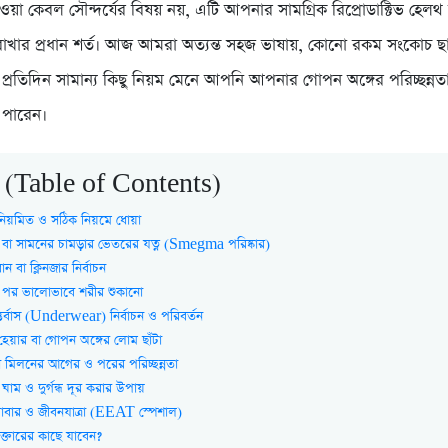
নেওয়া কেবল সৌন্দর্যের বিষয় নয়, এটি আপনার সামগ্রিক রিপ্রোডাক্টিভ হেলথ
ালো রাখার প্রধান শর্ত। আজ আমরা অত্যন্ত সহজ ভাষায়, কোনো রকম সংকোচ
্রতিদিন সামান্য কিছু নিয়ম মেনে আপনি আপনার গোপন অঙ্গের পরিচ্ছন্নতা ও 
 পারেন।
্র (Table of Contents)
ন নিয়মিত ও সঠিক নিয়মে ধোয়া
ন বা সামনের চামড়ার ভেতরের যত্ন (Smegma পরিষ্কার)
ন বা ক্লিনজার নির্বাচন
 পর ভালোভাবে শরীর শুকানো
তর্বাস (Underwear) নির্বাচন ও পরিবর্তন
েয়ার বা গোপন অঙ্গের লোম ছাঁটা
া মিলনের আগের ও পরের পরিচ্ছন্নতা
 ঘাম ও দুর্গন্ধ দূর করার উপায়
 খাবার ও জীবনযাত্রা (EEAT স্পেশাল)
ক্তারের কাছে যাবেন?