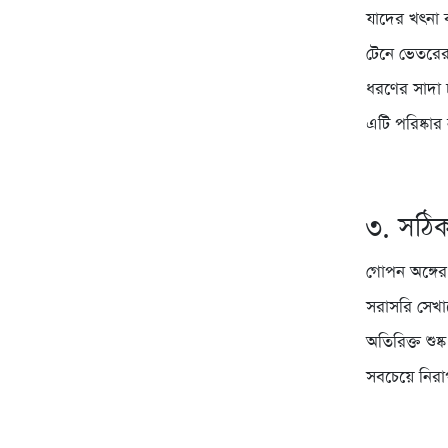
যাদের খৎনা 
টেনে ভেতরের
ধরণের সাদা চ
এটি পরিষ্কা
৩. সঠিক 
গোপন অঙ্গের 
সরাসরি সেখান
অতিরিক্ত শুষ
সবচেয়ে নির