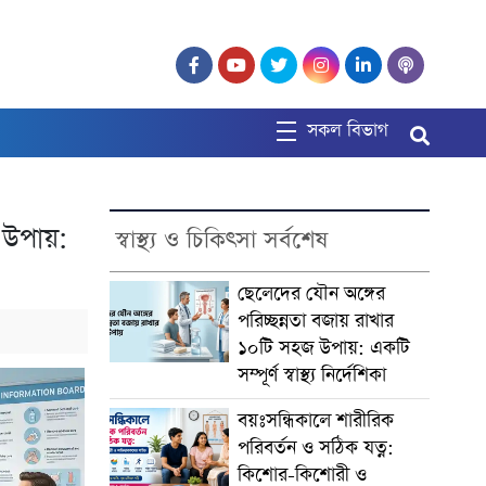
সকল বিভাগ
 উপায়:
স্বাস্থ্য ও চিকিৎসা সর্বশেষ
ছেলেদের যৌন অঙ্গের
পরিচ্ছন্নতা বজায় রাখার
১০টি সহজ উপায়: একটি
সম্পূর্ণ স্বাস্থ্য নির্দেশিকা
বয়ঃসন্ধিকালে শারীরিক
পরিবর্তন ও সঠিক যত্ন:
কিশোর-কিশোরী ও