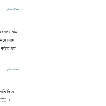
↑ সূচিপত্রে ফিরুন
বড় লোমে ঘাম
 দিয়ে লোম
া কাটার ভয়
↑ সূচিপত্রে ফিরুন
পানি দিয়ে
(UTI) বা