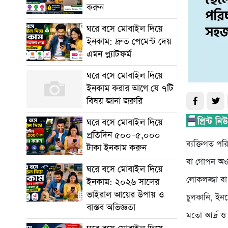
করুন
ঘরে বসে মোবাইল দিয়ে
ইনকাম: দ্রুত পেমেন্ট দেয়
এমন প্ল্যাটফর্ম
ঘরে বসে মোবাইল দিয়ে
ইনকাম করার আগে যে ৭টি
বিষয় জানা জরুরি
ঘরে বসে মোবাইল দিয়ে
প্রতিদিন ৫০০–৫,০০০
ব্যক্তিগত প
টাকা ইনকাম করুন
বা গোপন অং
ঘরে বসে মোবাইল দিয়ে
লোকলজ্জা বা
ইনকাম: ২০২৬ সালের
ভাইরাল আয়ের উপায় ও
চুলকানি, ইনফ
বাস্তব অভিজ্ঞতা
মতো আর্দ্র 