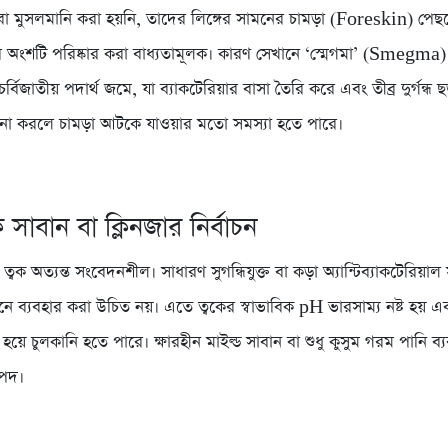
বা মুসলমানি করা হয়নি, তাদের লিঙ্গের সামনের চামড়া (Foreskin) পেছ
 অংশটি পরিষ্কার করা বাধ্যতামূলক। কারণ সেখানে ‘স্মেগমা’ (Smegm
র্বিজাতীয় পদার্থ জমে, যা ব্যাকটেরিয়ার বাসা তৈরি করে এবং তীব্র দুর্গন্ধ
র না করলে চামড়া আটকে যাওয়ার মতো সমস্যা হতে পারে।
সাবান বা ক্লিনজার নির্বাচন
ত্বক অত্যন্ত সংবেদনশীল। সাধারণ সুগন্ধিযুক্ত বা কড়া অ্যান্টিব্যাকটেরিয়াল
ে ব্যবহার করা উচিত নয়। এতে ত্বকের স্বাভাবিক pH ভারসাম্য নষ্ট হয় এব
্ক হয়ে চুলকানি হতে পারে। ক্ষারহীন মাইল্ড সাবান বা শুধু কুসুম গরম পানি ব
াপদ।