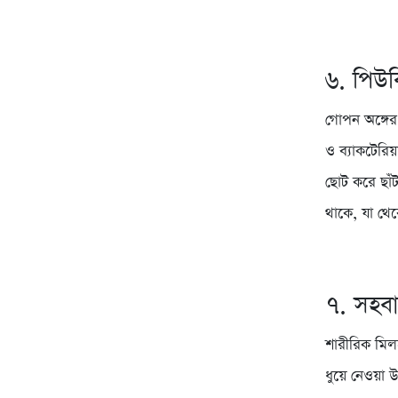
৬. পিউব
গোপন অঙ্গের
ও ব্যাকটেরিয়
ছোট করে ছাঁ
থাকে, যা থ
৭. সহবা
শারীরিক মিলন
ধুয়ে নেওয়া 