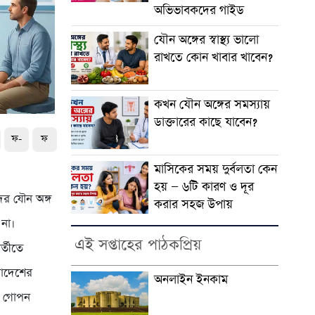
অভিভাবকদের গাইড
যৌন অঙ্গের স্বাস্থ্য ভালো
রাখতে কোন খাবার খাবেন?
কখন যৌন অঙ্গের সমস্যায়
ডাক্তারের কাছে যাবেন?
ফ-
ফ
মাসিকের সময় দুর্বলতা কেন
হয় — ৬টি কারণ ও দূর
ের যৌন অঙ্গ
করার সহজ উপায়
না।
এই সপ্তাহের পাঠকপ্রিয়
্তীতে
লাদেশের
অনলাইন ইনকাম
। গোপন