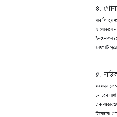
৪. গোস
বাঙালি পুরু
ভালোভাবে না 
ইনফেকশন (যে
জায়গাটি পুরো
৫. সঠিক
সবসময় ১০০% 
চলাচলে বাধা
এক আন্ডারওয়
ঢিলেঢালা পোশা