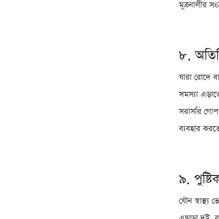
মূত্রনালীর স
৮. অতির
যারা রোদে বা
সমস্যা এড়াতে 
সরাসরি গোপন 
ব্যবহার করত
৯. পুষ্
যৌন স্বাস্থ্
এছাড়া দই, রস