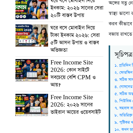
ঘরে বসে মোবাইল দিয়ে
অঙ্গের যত্ন 
ইনকাম: ২০২৬ সালের সেরা
স্বাস্থ্য ভ
২০টি বাস্তব উপায়
করব কীভাবে প
ঘরে বসে মোবাইল দিয়ে
বজায় রাখতে
টাকা ইনকাম ২০২৬: সেরা
৫টি আসল উপায় ও বাস্তব
অভিজ্ঞতা
সূচিপত
Free Income Site
১. প্রতিদি
2026: কোন সাইটে
২. ফোরস্কি
সবচেয়ে বেশি CPM ও
৩. সঠিক সাবা
আয়?
৪. গোসলের
৫. সঠিক অন্
Free Income Site
৬. পিউবিক হ
2026: ২০২৬ সালের
৭. সহবাস ব
ভাইরাল আয়ের ওয়েবসাইট
৮. অতিরিক্ত
৯. পুষ্টিকর
১০. কখন ডা