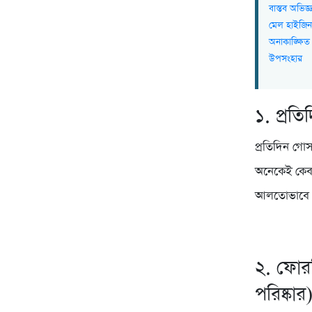
বাস্তব অভিজ
মেল হাইজিন 
অনাকাঙ্ক্ষিত
উপসংহার
১. প্রত
প্রতিদিন গো
অনেকেই কেবল
আলতোভাবে প
২. ফোর
পরিষ্কার