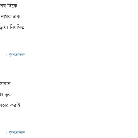
নের দিকে
a) নামক এক
 ছড়ায়। নিয়মিত
↑ সূচিপত্রে ফিরুন
 সাবান
ং ত্বক
্যবহার করাই
↑ সূচিপত্রে ফিরুন