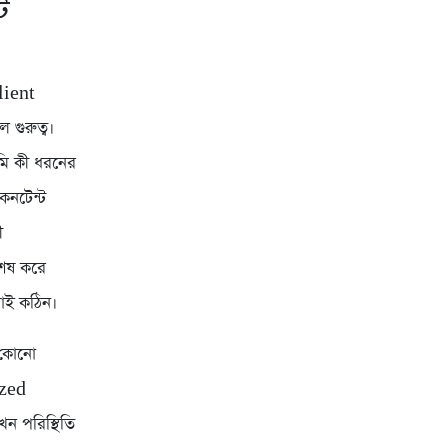
ি
Client
ুরুত্ব।
ি কী ধরনের
কনটেন্ট
ী
শেষ করে
াই কঠিন।
ু কোনো
ized
 পরিস্থিতি