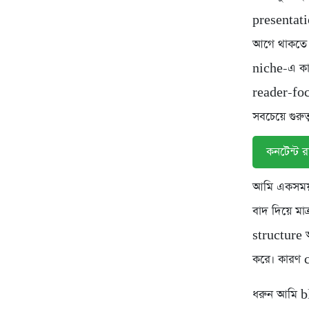
presentatio
আগে থাকতে 
niche-এ ক
reader-foc
সবচেয়ে গুরুত্ব
কনটেন্ট র
আমি একসময় 
বাদ দিয়ে ম
structure আ
করে। কারণ c
ধরুন আমি b