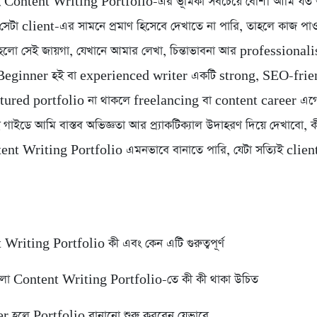
 Content Writing Portfolio-এর ভূমিকা সবচেয়ে বেশি। আমি যত 
 সেটা client-এর সামনে প্রমাণ হিসেবে দেখাতে না পারি, তাহলে কাজ পা
হলো সেই জায়গা, যেখানে আমার লেখা, চিন্তাভাবনা আর professiona
। Beginner হই বা experienced writer একটি strong, SEO-fri
tured portfolio না থাকলে freelancing বা content career এগ
 গাইডে আমি বাস্তব অভিজ্ঞতা আর প্র্যাকটিক্যাল উদাহরণ দিয়ে দেখাবো,
ent Writing Portfolio এমনভাবে বানাতে পারি, যেটা সত্যিই clie
Writing Portfolio কী এবং কেন এটি গুরুত্বপূর্ণ
লো Content Writing Portfolio-তে কী কী থাকা উচিত
r হলে Portfolio বানানো শুরু করবেন যেভাবে