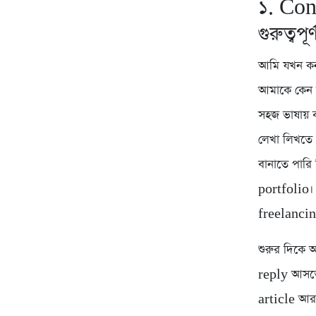
১. Con
গুরুত্বপূর্
আমি যখন কনট
আমাকে কেন 
সহজ ভাষায় 
লেখা লিখতে 
বানাতে পারি
portfolio। 
freelancing
শুরুর দিকে 
reply আসত
article আর