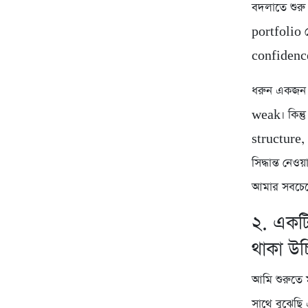
বদলাতে শুর
portfolio 
confidence
ধরুন একজন 
weak। কিন্
structure,
সিদ্ধান্ত ন
আমার সবচেয়
২. একট
থাকা উ
আমি শুরুতে 
সাথে বুঝেছ