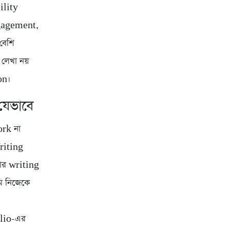
ility
engagement,
বেশি
 লেখা নয়
on।
যেভাবে
ork না
riting
মার writing
ি নিজেকে
olio-এর