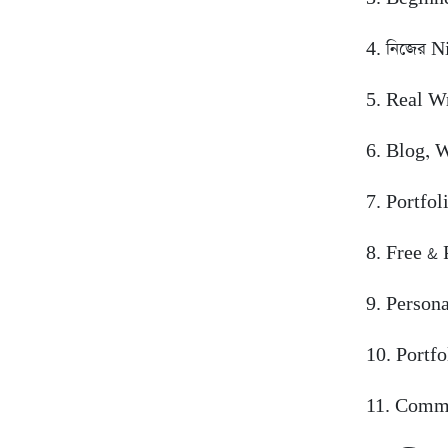
4. নিজের N
5. Real Wr
6. Blog, W
7. Portfo
8. Free & 
9. Person
10. Portf
11. Commo