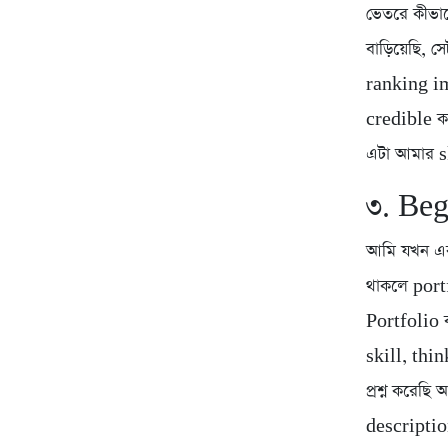
ভেতরে কীভা
বাড়িয়েছি, 
ranking im
credible ক
এটা আমার 
৩. Beg
আমি যখন এক
থাকলে port
Portfolio ব
skill, thi
প্রশ্ন করে
descriptio