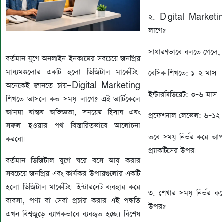
২. Digital Marketi
লাগে?
সাধারণভাবে বলতে গেলে,
বর্তমান যুগে অনলাইন ইনকামের সবচেয়ে জনপ্রিয়
মাধ্যমগুলোর একটি হলো ডিজিটাল মার্কেটিং।
বেসিক শিখতে: ১–২ মাস
অনেকেই জানতে চায়—Digital Marketing
ইন্টারমিডিয়েট: ৩–৬ মাস
শিখতে আসলে কত সময় লাগে? এই আর্টিকেলে
আমরা বাস্তব অভিজ্ঞতা, সময়ের হিসাব এবং
প্রফেশনাল লেভেল: ৬–১২
সফল হওয়ার পথ বিস্তারিতভাবে আলোচনা
তবে সময় নির্ভর করে আ
করবো।
প্র্যাকটিসের উপর।
বর্তমান ডিজিটাল যুগে ঘরে বসে আয় করার
---
সবচেয়ে জনপ্রিয় এবং কার্যকর উপায়গুলোর একটি
হলো ডিজিটাল মার্কেটিং। ইন্টারনেট ব্যবহার করে
৩. শেখার সময় নির্ভর 
ব্যবসা, পণ্য বা সেবা প্রচার করার এই পদ্ধতি
উপর?
এখন বিশ্বজুড়ে ব্যাপকভাবে ব্যবহৃত হচ্ছে। বিশেষ