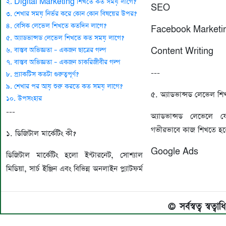
২. Digital Marketing শিখতে কত সময় লাগে?
SEO
৩. শেখার সময় নির্ভর করে কোন কোন বিষয়ের উপর?
৪. বেসিক লেভেল শিখতে কতদিন লাগে?
Facebook Marketi
৫. অ্যাডভান্সড লেভেল শিখতে কত সময় লাগে?
৬. বাস্তব অভিজ্ঞতা – একজন ছাত্রের গল্প
Content Writing
৭. বাস্তব অভিজ্ঞতা – একজন চাকরিজীবীর গল্প
---
৮. প্র্যাকটিস কতটা গুরুত্বপূর্ণ?
৯. শেখার পর আয় শুরু করতে কত সময় লাগে?
৫. অ্যাডভান্সড লেভেল 
১০. উপসংহার
---
অ্যাডভান্সড লেভেলে
গভীরভাবে কাজ শিখতে হব
১. ডিজিটাল মার্কেটিং কী?
Google Ads
ডিজিটাল মার্কেটিং হলো ইন্টারনেট, সোশ্যাল
মিডিয়া, সার্চ ইঞ্জিন এবং বিভিন্ন অনলাইন প্ল্যাটফর্ম
© সর্বস্বত্ব স্বত্ব