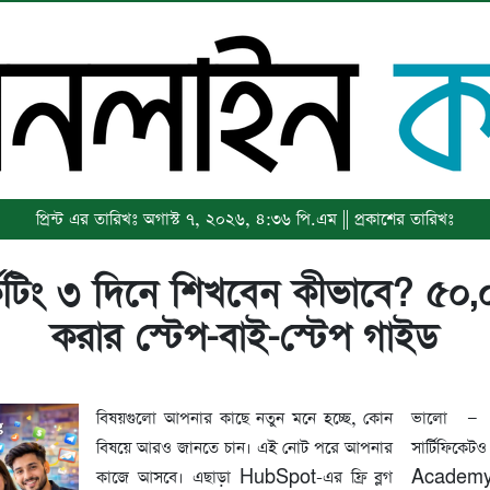
প্রিন্ট এর তারিখঃ অগাস্ট ৭, ২০২৬, ৪:৩৬ পি.এম || প্রকাশের তারিখঃ
্কেটিং ৩ দিনে শিখবেন কীভাবে? ৫০
করার স্টেপ-বাই-স্টেপ গাইড
বিষয়গুলো আপনার কাছে নতুন মনে হচ্ছে, কোন
ভালো — এ
বিষয়ে আরও জানতে চান। এই নোট পরে আপনার
সার্টিফি
কাজে আসবে। এছাড়া HubSpot-এর ফ্রি ব্লগ
Academy-