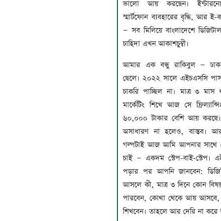
ভালো আয় করছেন। ইন্টারনেটে
স্মার্টফোন ব্যবহারের বৃদ্ধি, আর ই-ক
— সব মিলিয়ে বাংলাদেশে ডিজিটাল ম
চাহিদা এখন আকাশচুম্বী।
আমার এক বন্ধু রাকিবুল — ঢাক
ছেলে। ২০২২ সালে এইচএসসি পা
চাকরি পাচ্ছিল না। মাত্র ৩ মাস 
মার্কেটিং শিখে আজ সে ফ্রিল্যান্
৬০,০০০ টাকার বেশি আয় করছে।
অসাধারণ না হলেও, বাস্তব। আর
গল্পটাই আজ আমি আপনার সাথে শ
চাই — একদম স্টেপ-বাই-স্টেপ। এই
পড়ার পর আপনি জানবেন: ডিজিটা
আসলে কী, মাত্র ৩ দিনে কোন বিষয
পারবেন, কোথা থেকে আয় আসবে,
শিখবেন। তাহলে আর দেরি না করে শ