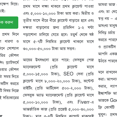
ক্ষেপ দিয়ে।
আমরা আজ দে
প্রথম মাসে লক্ষ্য থাকবে প্রথম ক্লায়েন্ট পাওয়া
তাই।
এবং তা থে
এবং ৫,০০০-১০,০০০ টাকা আয় করা। দ্বিতীয় ও
স্বপ্ন নয় — 
তৃতীয় মাসে ধীরে ধীরে ক্লায়েন্ট বাড়াতে হবে এবং
িক করুন
অসংখ্য মানুষ
দক্ষতা বাড়ানোর জন্য প্রতিদিন ১-২ ঘণ্টা
নিবিড় চর্চা
 প্রথম দিনে
পড়াশোনা চালিয়ে যেতে হবে। চতুর্থ থেকে ষষ্ঠ
করতে পারবে
মূল ধারণা ও
মাসে ৫-৭টি নিয়মিত ক্লায়েন্ট থাকলে মাসে
ও প্র্যাকট
িনে সোশ্যাল
৩০,০০০-৫০,০০০ টাকা আয় সম্ভব।
আপনি একজন 
 তৈরির কৌশল
আয়ের উৎসগুলো হতে পারে: ফেসবুক পেজ
উঠতে পারবে
ং প্ল্যাটফর্মে
ম্যানেজমেন্ট (প্রতি ক্লায়েন্ট মাসে
াওয়ার কৌশল
মনে রাখবেন
৫,০০০-১৫,০০০ টাকা), SEO সেবা (প্রতি
টা সময় দিতে
করা। আপনার
ক্লায়েন্ট মাসে ৮,০০০-২০,০০০ টাকা), কন্টেন্ট
যাকটিস করতে
করার, ল্য
রাইটিং (প্রতি আর্টিকেল ৫০০-২,০০০ টাকা),
টি বিষয় নিজে
ইচ্ছাশক্তি 
ফেসবুক অ্যাড ম্যানেজমেন্ট (প্রতি ক্লায়েন্ট মাসে
ই সত্যিকারের
আজকে Goog
৫,০০০-১০,০০০ টাকা), এবং Fiverr-এ
ফ্রি কোর্স
আন্তর্জাতিক কাজ (প্রতি প্রজেক্ট ৫,০০০-৩০,০০০
খুলুন। প্
টাকা)। মাত্র ৩-৪টি নিয়মিত ক্লায়েন্ট থাকলেই