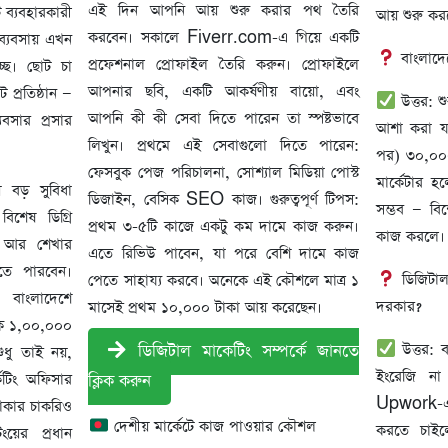
এই দিন আপনি আয় শুরু করার পথ তৈরি
 ব্যবহারকারী
আয় শুরু কর
করবেন। সকালে Fiverr.com-এ গিয়ে একটি
ব্যবসায় এখন
বাংলাদেশ
প্রফেশনাল প্রোফাইল তৈরি করুন। প্রোফাইলে
চ্ছে। ছোট চা
আপনার ছবি, একটি আকর্ষণীয় বায়ো, এবং
 প্রতিষ্ঠান —
উত্তর: 
আপনি কী কী সেবা দিতে পারেন তা স্পষ্টভাবে
সার প্রসার
আশা করা যা
লিখুন। প্রথমে এই সেবাগুলো দিতে পারেন:
পর) ৩০,০০০
ফেসবুক পেজ পরিচালনা, সোশ্যাল মিডিয়া পোস্ট
মার্কেটার 
ে বড় সুবিধা
ডিজাইন, বেসিক SEO কাজ। গুরুত্বপূর্ণ টিপস:
সম্ভব — বিশে
শেষ ডিগ্রি
প্রথম ৩-৫টি কাজে একটু কম দামে কাজ করুন।
কাজ করলে।
গ আর শেখার
এতে রিভিউ পাবেন, যা পরে বেশি দামে কাজ
তে পারবেন।
ডিজিটাল 
পেতে সাহায্য করবে। অনেকে এই কৌশলে মাত্র ১
 বাংলাদেশে
দরকার?
মাসেই প্রথম ১০,০০০ টাকা আয় করেছেন।
েকে ১,০০,০০০
উত্তর: ব
ডিজিটাল মাকেটিং সম্পর্কে জানতে
ুধু তাই নয়,
ইংরেজি ন
কেটিং অফিসার
ক্লিক করুন
Upwork-এর ম
াকার চাকরিও
দেশীয় মার্কেটে কাজ পাওয়ার কৌশল
করতে চাইল
ংয়ের প্রধান