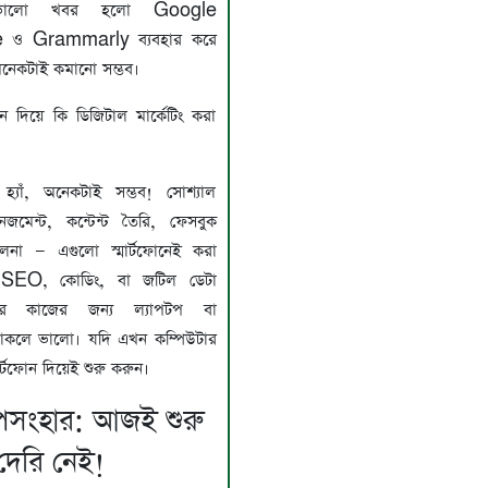
 ভালো খবর হলো Google
e ও Grammarly ব্যবহার করে
অনেকটাই কমানো সম্ভব।
োন দিয়ে কি ডিজিটাল মার্কেটিং করা
হ্যাঁ, অনেকটাই সম্ভব! সোশ্যাল
ানেজমেন্ট, কন্টেন্ট তৈরি, ফেসবুক
ালনা — এগুলো স্মার্টফোনেই করা
 SEO, কোডিং, বা জটিল ডেটা
িক্সের কাজের জন্য ল্যাপটপ বা
থাকলে ভালো। যদি এখন কম্পিউটার
ার্টফোন দিয়েই শুরু করুন।
পসংহার: আজই শুরু
দেরি নেই!