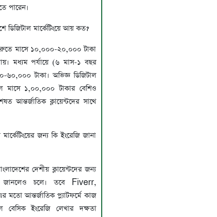
তে পারেন।
ে ডিজিটাল মার্কেটিংয়ে আয় কত?
শুরুতে মাসে ১০,০০০-২০,০০০ টাকা
য়। মধ্যম পর্যায়ে (৬ মাস-১ বছর
-৬০,০০০ টাকা। অভিজ্ঞ ডিজিটাল
হলে মাসে ১,০০,০০০ টাকার বেশিও
ষত আন্তর্জাতিক ক্লায়েন্টদের সাথে
মার্কেটিংয়ের জন্য কি ইংরেজি জানা
াংলাদেশের দেশীয় ক্লায়েন্টদের জন্য
া জানলেও চলে। তবে Fiverr,
তো আন্তর্জাতিক প্ল্যাটফর্মে কাজ
ে বেসিক ইংরেজি লেখার দক্ষতা