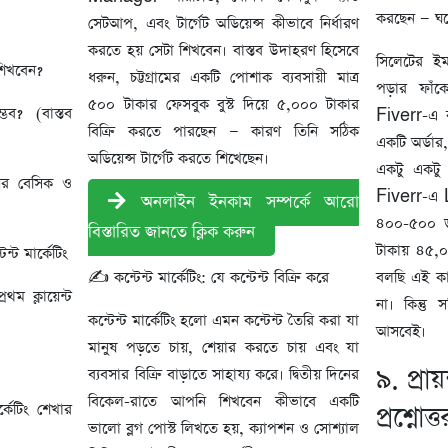
করছেন — ঘর
সেটআপ, এবং টার্গেট অডিয়েন্স কীভাবে নির্ধারণ
করতে হয় সেটা শিখবেন। বাস্তব উদাহরণ হিসেবে
সিলেটের ইম
শিখবেন?
ধরুন, চট্টগ্রামের একটি পোশাক ব্যবসায়ী মাত্র
পড়ার ফাঁক
৫০০ টাকার ফেসবুক বুস্ট দিয়ে ৫,০০০ টাকার
ব? (বাস্তব
Fiverr-এ ক
বিক্রি করতে পারছেন — কারণ তিনি সঠিক
একটি অর্ডার,
অডিয়েন্স টার্গেট করতে শিখেছেন।
একটু একটু
়ের বেসিক ও
Fiverr-এ 
অনলাইন ইনকাম সম্পর্কে আরো
৪০০-৫০০ ড
বিস্তারিত জানতে ক্লিক করুন
টাকায় ৪৫,
্ট মার্কেটিং
✍️ কন্টেন্ট মার্কেটিং: যে কন্টেন্ট বিক্রি করে
বলছি এই কা
থম ক্লায়েন্ট
না। কিন্তু
কন্টেন্ট মার্কেটিং হলো এমন কন্টেন্ট তৈরি করা যা
আসবেই।
মানুষ পড়তে চায়, শেয়ার করতে চায় এবং যা
৯. প্রা
ব্যবসার বিক্রি বাড়াতে সাহায্য করে। দ্বিতীয় দিনের
বিকেল-রাতে আপনি শিখবেন কীভাবে একটি
কেটিং শেখার
প্রশ্নো
ভালো ব্লগ পোস্ট লিখতে হয়, ক্যাপশন ও সোশ্যাল