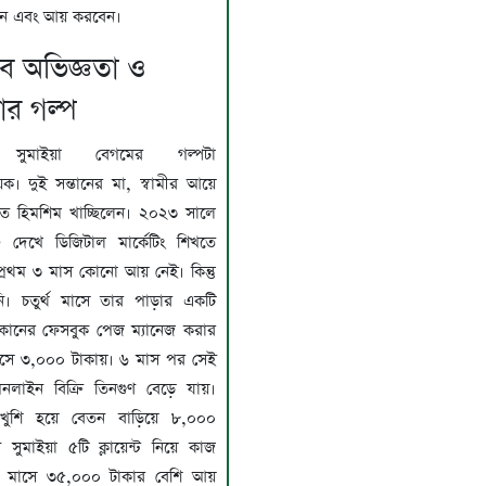
াবেন এবং আয় করবেন।
তব অভিজ্ঞতা ও
র গল্প
 সুমাইয়া বেগমের গল্পটা
য়ক। দুই সন্তানের মা, স্বামীর আয়ে
তে হিমশিম খাচ্ছিলেন। ২০২৩ সালে
েখে ডিজিটাল মার্কেটিং শিখতে
প্রথম ৩ মাস কোনো আয় নেই। কিন্তু
নি। চতুর্থ মাসে তার পাড়ার একটি
কানের ফেসবুক পেজ ম্যানেজ করার
সে ৩,০০০ টাকায়। ৬ মাস পর সেই
লাইন বিক্রি তিনগুণ বেড়ে যায়।
ুশি হয়ে বেতন বাড়িয়ে ৮,০০০
ুমাইয়া ৫টি ক্লায়েন্ট নিয়ে কাজ
 মাসে ৩৫,০০০ টাকার বেশি আয়