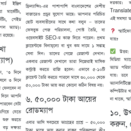
দরকার।
্চ ইঞ্জিন
ফ্রিল্যান্সিং-এর পাশাপাশি বাংলাদেশের দেশীয়
Translat
 মার্কেটিং,
বাজারেও প্রচুর সুযোগ আছে। আপনার পরিচিত
এই সমস্যা 
কেটিং, পেইড
ছোট ব্যবসায়ীদের সাথে কথা বলুন — তাদের
গুগল অ্যাড)।
ফেসবুক পেজ পরিচালনা, পোস্ট তৈরি, বা
স্মার্টফ
গ রয়েছে।
ওয়েবসাইট SEO-র কাজ দিতে পারেন। প্রথম
যায়?
ক্লায়েন্টকে বিনামূল্যে বা খুব কম দামে ১ সপ্তাহ
খা
উত্তর: 
সেবা দিন। তাদের পেজে রেজাল্ট দেখান।
্যাপ)
মিডিয়া ম্য
একবার রেজাল্ট দেখালে তারা নিজেরাই মাসিক
অ্যাড পরিচ
কন্ট্রাক্ট করতে রাজি হবেন। এভাবে ৫-১০টি
ন, "৩ দিনে
যায়। তবে
ক্লায়েন্ট তৈরি করতে পারলে মাসে ৩০,০০০ থেকে
আসলে ৩ দিনে
অ্যানালিট
৫০,০০০ টাকা আয় করা কোনো কঠিন বিষয় নয়।
খে ফেলবেন না
কম্পিউটার 
 ৩ দিনে আপনি
৬. ৫০,০০০ টাকা আয়ের
না থাকে, স্ম
পারবেন যেটা
রোডম্যাপ
১০. উ
িয়ে যেতে
 শুরু করতে
করুন, 
এবার আসি সবচেয়ে আগ্রহের প্রশ্নে — ৫০,০০০
বড় দক্ষতা
টাকা মাসে আয় করার বাস্তব পরিকল্পনা কী?