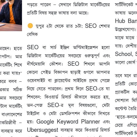
পড়তে পারেন — সেখানে ডিজিটাল মার্কেটিংয়ের
সার্টিফিকে
প্রতিটি বিষয় সহজ ভাষায় বলা আছে।
ভাষায় অন
Hub Bangl
দুপুর ২টা থেকে রাত ৯টা: SEO শেখার
উল্লেখযোগ্
বেসিক
মাঝে মাঝে ৯
যায়। দেশীয
SEO বা সার্চ ইঞ্জিন অপ্টিমাইজেশন হলো
আছেন। হাতে
School, Sh
ডিজিটাল মার্কেটিংয়ের সবচেয়ে গুরুত্বপূর্ণ এবং
্যাপটপ। আর
ভালো কোর্স
দীর্ঘমেয়াদি কৌশল। SEO শিখলে আপনি
ার্কেটিং শিখে
কোনো পেইড বিজ্ঞাপন ছাড়াই গুগলে আপনার
 করা যায়?"
তবে মনে রা
ওয়েবসাইট বা ক্লায়েন্টের সাইটকে প্রথম পেজে
 করে বলব —
প্রতিটি কো
নিয়ে যেতে পারবেন। প্রথম দিনে SEO-তে যা
দরকার সঠিক
প্র্যাকটিস
শিখবেন: কিওয়ার্ড রিসার্চ কীভাবে করতে হয়,
 আর সবচেয়ে
সোশ্যাল মি
অন-পেজ SEO-র মূল বিষয়গুলো, মেটা
টাল মার্কেটিং
কন্টেন্ট তৈ
টাইটেল ও মেটা ডেসক্রিপশন কীভাবে লিখতে
। বাংলাদেশের
"হাতে-কলম
হয়। Google Keyword Planner এবং
চাকরিজীবী —
চেয়ে এগি
Ubersuggest ব্যবহার করে কিওয়ার্ড রিসার্চ
ব্যবহার করে
সার্টিফিকেট 