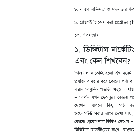
৮. বাস্তব অভিজ্ঞতা ও সফলতার গল্
৯. প্রায়শই জিজ্ঞেস করা প্রশ্নোত্ত
১০. উপসংহার
১. ডিজিটাল মার্কেটি
এবং কেন শিখবেন?
ডিজিটাল মার্কেটিং হলো ইন্টারনেট
প্রযুক্তি ব্যবহার করে কোনো পণ্য বা
করার আধুনিক পদ্ধতি। সহজ ভাষায
— আপনি যখন ফেসবুকে কোনো পণ্য
দেখেন, গুগলে কিছু সার্চ 
ওয়েবসাইট সবার আগে দেখা যায়,
কোনো প্রমোশনাল ভিডিও দেখেন 
ডিজিটাল মার্কেটিংয়ের অংশ। বাংলা