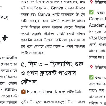
মিডিয়া পোস্ট কীভাবে আকর্ষণীয় করতে হয়, এবং
ডিজিটাল 
প
ছবি ও গ্রাফিক্সের জন্য Canva ব্যবহার কীভাবে
উত্তর:
করতে হয়। Canva একটি অসাধারণ ফ্রি টুল
র (FAQ)
Google D
যেটা ব্যবহার করে আপনি প্রফেশনাল-মানের
Academy,
পোস্ট ডিজাইন করতে পারবেন কোনো ডিজাইন
বিনামূল্যে।
দক্ষতা ছাড়াই। প্রতিদিন ২-৩টি পোস্ট বানিয়ে
ং কী
চাইলে Ude
প্র্যাকটিস করুন। নিজের একটি ফেসবুক পেজ বা
কোর্স পাওয
ব্লগ খুলে সেখানে পোস্ট করুন — এটাই আপনার
মাসের কোর
পোর্টফোলিও হবে।
টাকার মধ্যে।
 এবং ডিজিটাল
৫. দিন ৩ — ফ্রিল্যান্সিং শুরু
 সেবার প্রচার
ডিজিটাল 
় বলতে গেলে
ও প্রথম ক্লায়েন্ট পাওয়ার
ের বিজ্ঞাপন
উত্তর: ব
কৌশল
করলে কোনো
কাজ শুরু ক
 বা ইউটিউবে
লাগে। আর প
Fiverr ও Upwork-এ প্রোফাইল তৈরি
— এগুলো সবই
মাস থেকে ১
তৃতীয় দিন হলো সবচেয়ে গুরুত্বপূর্ণ দিন — কারণ
দেশে বর্তমানে
পরিশ্রম ও প