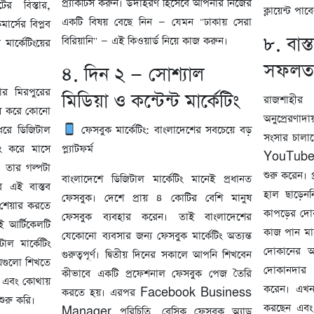
প্র্যাকটিস করুন। উদাহরণ হিসেবে আপনার নিজের
র বিস্তার,
ক্লায়েন্ট প
একটি বিষয় বেছে নিন — যেমন "ঢাকায় সেরা
মার্সের বিপ্লব
৮. বাস্
বিরিয়ানি" — এই কিওয়ার্ড নিয়ে কাজ করুন।
ার্কেটিংয়ের
সফলতা
৪. দিন ২ — সোশ্যাল
ার মিরপুরের
মিডিয়া ও কন্টেন্ট মার্কেটিং
রাজশাহীর
স করে কোনো
অনুপ্রেরণাদা
ধরে ডিজিটাল
ফেসবুক মার্কেটিং: বাংলাদেশের সবচেয়ে বড়
সংসার চালা
সিং করে মাসে
প্ল্যাটফর্ম
YouTube দ
 তার গল্পটা
শুরু করেন। 
বাংলাদেশে ডিজিটাল মার্কেটিং মানেই প্রধানত
 এই বাস্তব
হাল ছাড়েন
ফেসবুক। দেশে প্রায় ৪ কোটির বেশি মানুষ
েয়ার করতে
কাপড়ের দো
ফেসবুক ব্যবহার করেন। তাই বাংলাদেশের
 আর্টিকেলটি
কাজ পান মা
যেকোনো ব্যবসার জন্য ফেসবুক মার্কেটিং অত্যন্ত
ল মার্কেটিং
দোকানের অন
গুরুত্বপূর্ণ। দ্বিতীয় দিনের সকালে আপনি শিখবেন
়গুলো শিখতে
দোকানদার খ
কীভাবে একটি প্রফেশনাল ফেসবুক পেজ তৈরি
 এবং কোথায়
করেন। এখন স
করতে হয়। এরপর Facebook Business
ুরু করি।
করছেন এবং
Manager পরিচিতি, বেসিক ফেসবুক অ্যাড