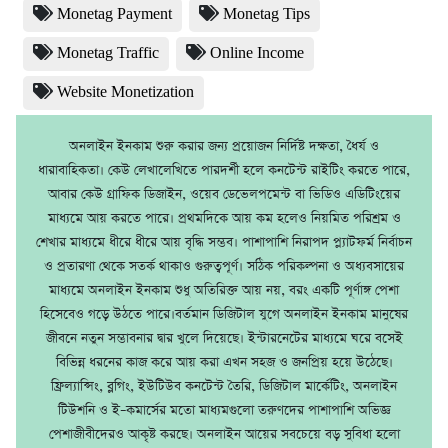
Monetag Payment
Monetag Tips
Monetag Traffic
Online Income
Website Monetization
অনলাইন ইনকাম শুরু করার জন্য প্রয়োজন নির্দিষ্ট দক্ষতা, ধৈর্য ও
ধারাবাহিকতা। কেউ লেখালেখিতে পারদর্শী হলে কনটেন্ট রাইটিং করতে পারে,
আবার কেউ গ্রাফিক ডিজাইন, ওয়েব ডেভেলপমেন্ট বা ভিডিও এডিটিংয়ের
মাধ্যমে আয় করতে পারে। প্রথমদিকে আয় কম হলেও নিয়মিত পরিশ্রম ও
শেখার মাধ্যমে ধীরে ধীরে আয় বৃদ্ধি সম্ভব। পাশাপাশি নিরাপদ প্ল্যাটফর্ম নির্বাচন
ও প্রতারণা থেকে সতর্ক থাকাও গুরুত্বপূর্ণ। সঠিক পরিকল্পনা ও অধ্যবসায়ের
মাধ্যমে অনলাইন ইনকাম শুধু অতিরিক্ত আয় নয়, বরং একটি পূর্ণাঙ্গ পেশা
হিসেবেও গড়ে উঠতে পারে।বর্তমান ডিজিটাল যুগে অনলাইন ইনকাম মানুষের
জীবনে নতুন সম্ভাবনার দ্বার খুলে দিয়েছে। ইন্টারনেটের মাধ্যমে ঘরে বসেই
বিভিন্ন ধরনের কাজ করে আয় করা এখন সহজ ও জনপ্রিয় হয়ে উঠেছে।
ফ্রিল্যান্সিং, ব্লগিং, ইউটিউব কনটেন্ট তৈরি, ডিজিটাল মার্কেটিং, অনলাইন
টিউশনি ও ই–কমার্সের মতো মাধ্যমগুলো তরুণদের পাশাপাশি অভিজ্ঞ
পেশাজীবীদেরও আকৃষ্ট করছে। অনলাইন আয়ের সবচেয়ে বড় সুবিধা হলো