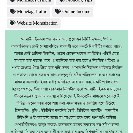
Monetag Payment
Monetag Tips
Monetag Traffic
Online Income
Website Monetization
অনলাইন ইনকাম শুরু করার জন্য প্রয়োজন নির্দিষ্ট দক্ষতা, ধৈর্য ও
ধারাবাহিকতা। কেউ লেখালেখিতে পারদর্শী হলে কনটেন্ট রাইটিং করতে পারে,
আবার কেউ গ্রাফিক ডিজাইন, ওয়েব ডেভেলপমেন্ট বা ভিডিও এডিটিংয়ের
মাধ্যমে আয় করতে পারে। প্রথমদিকে আয় কম হলেও নিয়মিত পরিশ্রম ও
শেখার মাধ্যমে ধীরে ধীরে আয় বৃদ্ধি সম্ভব। পাশাপাশি নিরাপদ প্ল্যাটফর্ম নির্বাচন
ও প্রতারণা থেকে সতর্ক থাকাও গুরুত্বপূর্ণ। সঠিক পরিকল্পনা ও অধ্যবসায়ের
মাধ্যমে অনলাইন ইনকাম শুধু অতিরিক্ত আয় নয়, বরং একটি পূর্ণাঙ্গ পেশা
হিসেবেও গড়ে উঠতে পারে।বর্তমান ডিজিটাল যুগে অনলাইন ইনকাম মানুষের
জীবনে নতুন সম্ভাবনার দ্বার খুলে দিয়েছে। ইন্টারনেটের মাধ্যমে ঘরে বসেই
বিভিন্ন ধরনের কাজ করে আয় করা এখন সহজ ও জনপ্রিয় হয়ে উঠেছে।
ফ্রিল্যান্সিং, ব্লগিং, ইউটিউব কনটেন্ট তৈরি, ডিজিটাল মার্কেটিং, অনলাইন
টিউশনি ও ই–কমার্সের মতো মাধ্যমগুলো তরুণদের পাশাপাশি অভিজ্ঞ
পেশাজীবীদেরও আকৃষ্ট করছে। অনলাইন আয়ের সবচেয়ে বড় সুবিধা হলো
স্বাধীনতা—নিজের সময় অনুযায়ী কাজ করা যায় এবং বিশ্বব্যাপী ক্লায়েন্টের সাথে