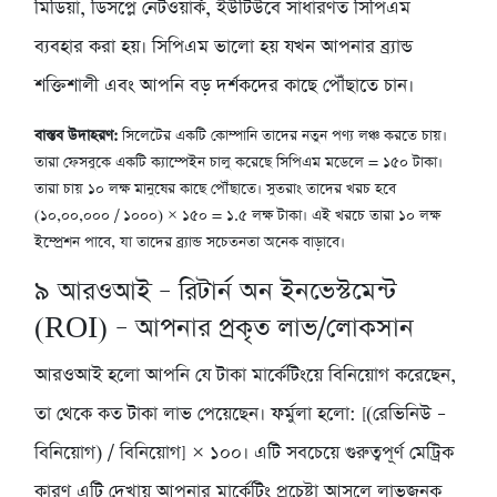
মিডিয়া, ডিসপ্লে নেটওয়ার্ক, ইউটিউবে সাধারণত সিপিএম
ব্যবহার করা হয়। সিপিএম ভালো হয় যখন আপনার ব্র্যান্ড
শক্তিশালী এবং আপনি বড় দর্শকদের কাছে পৌঁছাতে চান।
বাস্তব উদাহরণ:
সিলেটের একটি কোম্পানি তাদের নতুন পণ্য লঞ্চ করতে চায়।
তারা ফেসবুকে একটি ক্যাম্পেইন চালু করেছে সিপিএম মডেলে = ১৫০ টাকা।
তারা চায় ১০ লক্ষ মানুষের কাছে পৌঁছাতে। সুতরাং তাদের খরচ হবে
(১০,০০,০০০ / ১০০০) × ১৫০ = ১.৫ লক্ষ টাকা। এই খরচে তারা ১০ লক্ষ
ইম্প্রেশন পাবে, যা তাদের ব্র্যান্ড সচেতনতা অনেক বাড়াবে।
৯
আরওআই – রিটার্ন অন ইনভেস্টমেন্ট
(ROI) – আপনার প্রকৃত লাভ/লোকসান
আরওআই হলো আপনি যে টাকা মার্কেটিংয়ে বিনিয়োগ করেছেন,
তা থেকে কত টাকা লাভ পেয়েছেন। ফর্মুলা হলো: [(রেভিনিউ –
বিনিয়োগ) / বিনিয়োগ] × ১০০। এটি সবচেয়ে গুরুত্বপূর্ণ মেট্রিক
কারণ এটি দেখায় আপনার মার্কেটিং প্রচেষ্টা আসলে লাভজনক