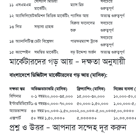
সোশ্যাল মিডিয়া
সবচেয়ে
১১
এসএমএম
ম্যাস রিচ
মার্কেটিং
গুরুত্বপূর্ণ
১২
অ্যাফিলিয়েট
কমিশন ভিত্তিক মার্কেটিং
প্যাসিভ আয়
অত্যন্ত গুরুত্বপূর্ণ
বিক্রয় ফানেলের
সবচেয়ে
১৩
লিড
সম্ভাব্য গ্রাহক
শুরু
গুরুত্বপূর্ণ
সবচেয়ে
১৪
অ্যানালিটিক্স
ডেটা বিশ্লেষণ
পারফরম্যান্স ট্র্যাক
গুরুত্বপূর্ণ
১৫
ক্যাম্পেইন
সমন্বিত মার্কেটিং
বড় উদ্দেশ্য অর্জন
অত্যন্ত গুরুত্বপূর্ণ
মার্কেটারদের গড় আয় – দক্ষতা অনুযায়ী
বাংলাদেশে ডিজিটাল মার্কেটারদের গড় আয় (মাসিক):
দক্ষতা স্তর
অভিজ্ঞতা
চাকরি (মাসিক)
ফ্রিল্যান্সিং (মাসিক)
নিজের ব্যবসা 
বিগিনার
০-১ বছর
২০,০০০-৩৫,০০০
১৫,০০০-৩০,০০০
১০,০০০-৫০,
ইন্টারমিডিয়েট
১-৩ বছর
৪০,০০০-৭০,০০০
৫০,০০০-১,৫০,০০০
১,০০,০০০-৫
অ্যাডভান্সড
৩+ বছর
৮০,০००-১,৫০,০০০
২,০০,০००-৫,০০,০००
৫,০০,०००+
এক্সপার্ট
৫+ বছর
১,৫০,०००+
৫,०००००+
১০,००,०००
প্রশ্ন ও উত্তর – আপনার সন্দেহ দূর করুন