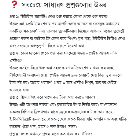
সবচেয়ে সাধারণ প্রশ্নগুলোর উত্তর
প্রশ্ন ১: ডিজিটাল মার্কেটিং শেখা শুরু করতে কোথা থেকে শুরু করব?
উত্তর: এই ১৫টি টার্ম শেখার পর আপনি গুগল অ্যাডস বা ফেসবুক অ্যাডসের
একটি বেসিক কোর্স নিন। তারপর প্র্যাকটিক্যাল হিসেবে আপনার নিজের প্রজেক্টে
প্রয়োগ করুন বা কাউকে ফ্রি হেল্প করে শিখুন। ব্লগ পড়া, ইউটিউব ভিডিও দেখা
এবং সবচেয়ে গুরুত্বপূর্ণ – নিজে এক্সপেরিমেন্ট করা।
প্রশ্ন ২: কোন চ্যানেল থেকে শুরু করা সবচেয়ে সহজ – পেইড অ্যাডস নাকি
এসইও?
উত্তর: এসইও দিয়ে শুরু করা সহজ কারণ এটিতে শেখার খরচ কম এবং
দীর্ঘমেয়াদী ফলাফল দেয়। পেইড অ্যাডস দ্রুত রেজাল্ট দেয় কিন্তু ভুল করলে
টাকা নষ্ট হয়। আমার পরামর্শ: প্রথম ৩ মাস এসইও শিখুন, তারপর পেইড
অ্যাডসে যান।
প্রশ্ন ৩: ফ্রিল্যান্সিং করে মাসে কত টাকা আয় করতে পারব?
উত্তর: এটি আপনার দক্ষতা এবং ক্লায়েন্টের উপর নির্ভর করে। বাংলাদেশে
একজন বিগিনার ফ্রিল্যান্সার মাসে ১৫,०००-৩०,००० টাকা আয় করে,
ইন্টারমিডিয়েট জনরা ৫০,०००-১,५०,००० টাকা। যদি আপনি দক্ষ এবং সঠিক
ক্লায়েন্ট খুঁজে পান, মাসে ৫ লক্ষ টাকাও সম্ভব।
প্রশ্ন ৪: গুগল অ্যাডসে প্রথম মাসে কত খরচ করা উচিত?