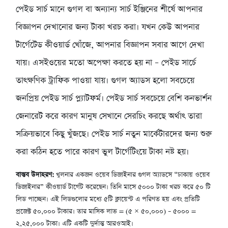
পেইড সার্চ মানে গুগল বা অন্যান্য সার্চ ইঞ্জিনের শীর্ষে আপনার
বিজ্ঞাপন দেখানোর জন্য টাকা খরচ করা। যখন কেউ আপনার
টার্গেটেড কীওয়ার্ড খোঁজে, আপনার বিজ্ঞাপন সবার আগে দেখা
যায়। এসইওয়ের মতো অপেক্ষা করতে হয় না – পেইড সার্চে
তাৎক্ষণিক ট্রাফিক পাওয়া যায়। গুগল অ্যাডস হলো সবচেয়ে
জনপ্রিয় পেইড সার্চ প্ল্যাটফর্ম। পেইড সার্চ সবচেয়ে বেশি কনভার্শন
জেনারেট করে কারণ মানুষ সেখানে সেরচিং করছে অর্থাৎ তারা
সক্রিয়ভাবে কিছু খুঁজছে। পেইড সার্চ নতুন মার্কেটারদের জন্য শুরু
করা কঠিন হতে পারে কারণ ভুল টার্গেটিংয়ে টাকা নষ্ট হয়।
বাস্তব উদাহরণ:
খুলনার একজন ওয়েব ডিজাইনার গুগল অ্যাডসে “ঢাকায় ওয়েব
ডিজাইনার” কীওয়ার্ড টার্গেট করেছেন। তিনি মাসে ৫০০০ টাকা খরচ করে ৫০ টি
লিড পাচ্ছেন। এই লিডগুলোর মধ্যে ৫টি ক্লায়েন্ট এ পরিণত হয় এবং প্রতিটি
প্রজেক্ট ৫০,০০০ টাকার। তার মাসিক লাভ = (৫ × ৫০,০০০) – ৫০০০ =
২,২৫,০০০ টাকা। এটি একটি দুর্দান্ত আরওআই।