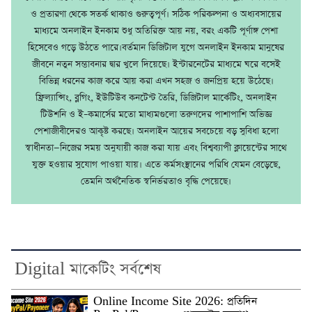
ও প্রতারণা থেকে সতর্ক থাকাও গুরুত্বপূর্ণ। সঠিক পরিকল্পনা ও অধ্যবসায়ের
মাধ্যমে অনলাইন ইনকাম শুধু অতিরিক্ত আয় নয়, বরং একটি পূর্ণাঙ্গ পেশা
হিসেবেও গড়ে উঠতে পারে।বর্তমান ডিজিটাল যুগে অনলাইন ইনকাম মানুষের
জীবনে নতুন সম্ভাবনার দ্বার খুলে দিয়েছে। ইন্টারনেটের মাধ্যমে ঘরে বসেই
বিভিন্ন ধরনের কাজ করে আয় করা এখন সহজ ও জনপ্রিয় হয়ে উঠেছে।
ফ্রিল্যান্সিং, ব্লগিং, ইউটিউব কনটেন্ট তৈরি, ডিজিটাল মার্কেটিং, অনলাইন
টিউশনি ও ই–কমার্সের মতো মাধ্যমগুলো তরুণদের পাশাপাশি অভিজ্ঞ
পেশাজীবীদেরও আকৃষ্ট করছে। অনলাইন আয়ের সবচেয়ে বড় সুবিধা হলো
স্বাধীনতা—নিজের সময় অনুযায়ী কাজ করা যায় এবং বিশ্বব্যাপী ক্লায়েন্টের সাথে
যুক্ত হওয়ার সুযোগ পাওয়া যায়। এতে কর্মসংস্থানের পরিধি যেমন বেড়েছে,
তেমনি অর্থনৈতিক স্বনির্ভরতাও বৃদ্ধি পেয়েছে।
Digital মাকেটিং সর্বশেষ
Online Income Site 2026: প্রতিদিন