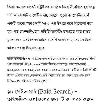
কিনা। অনেক মার্কেটার ট্রাফিক বা ক্লিক নিয়ে উত্তেজিত হয় কিন্তু
যদি আরওআই নেগেটিভ হয়, তাহলে পুরো ক্যাম্পেইন ব্যর্থ।
একটি ভালো আরওআই ২৫%-এর উপরে বলে বিবেচনা করা
হয়। বড় কোম্পানিগুলো প্রতিটি মার্কেটিং ডলারের আরওআই
ট্র্যাক করে এবং যেসব চ্যানেল বেশি আরওআই দেয় সেখানে
আরও পয়সা ইনভেস্ট করে।
বাস্তব উদাহরণ:
নারায়ণগঞ্জের একজন উদ্যোক্তা গুগল অ্যাডসে ১০,০০০ টাকা
খরচ করেছেন এবং ৫০,০০০ টাকার বিক্রয় পেয়েছেন। তার আরওআই =
[(৫০,০০০ – ১০,০০০) / ১০,০০০] × ১০০ = ৪০০%। এটি মানে তিনি প্রতিটি
টাকায় ৪ টাকা লাভ পেয়েছেন। এটি একটি অসাধারণ আরওআই এবং তিনি
নিশ্চিতভাবে এই ক্যাম্পেইন বাড়াবেন।
১০
পেইড সার্চ (Paid Search) –
তাৎক্ষণিক ফলাফলের জন্য টাকা খরচ করুন