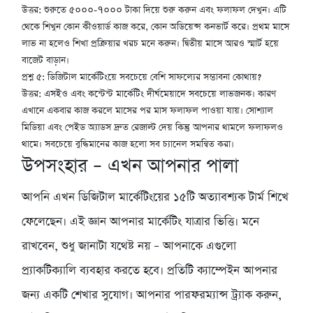
উত্তর: শুরুতে ৫०००-१००० টাকা দিয়ে শুরু করুন এবং ফলাফল দেখুন। এটি
থেকে শিখুন কোন কীওয়ার্ড কাজ করে, কোন অডিয়েন্স কনভার্ট করে। প্রথম মাসে
লাভ না হলেও শিখা প্রক্রিয়ার খরচ মনে করুন। দ্বিতীয় মাসে আরও স্মার্ট হয়ে
বাজেট বাড়ান।
প্রশ্ন ৫: ডিজিটাল মার্কেটিংয়ে সবচেয়ে বেশি সাফল্যের সম্ভাবনা কোথায়?
উত্তর: এসইও এবং কন্টেন্ট মার্কেটিং দীর্ঘমেয়াদে সবচেয়ে লাভজনক। কারণ
এখানে একবার কাজ করলে মাসের পর মাস ফলাফল পাওয়া যায়। সোশ্যাল
মিডিয়া এবং পেইড অ্যাডস দ্রুত রেজাল্ট দেয় কিন্তু আপনার থামলে ফলাফলও
থামে। সবচেয়ে বুদ্ধিমানের কাজ হলো সব চ্যানেল সমন্বিত করা।
উপসংহার – এখন আপনার পালা
আপনি এখন ডিজিটাল মার্কেটিংয়ের ১৫টি অত্যাবশ্যক টার্ম শিখে
ফেলেছেন। এই জ্ঞান আপনার মার্কেটিং যাত্রার ভিত্তি। মনে
রাখবেন, শুধু জানাটা যথেষ্ট নয় – আপনাকে এগুলো
প্র্যাকটিক্যালি ব্যবহার করতে হবে। প্রতিটি ক্যাম্পেইন আপনার
জন্য একটি শেখার সুযোগ। আপনার পারফরম্যান্স ট্র্যাক করুন,