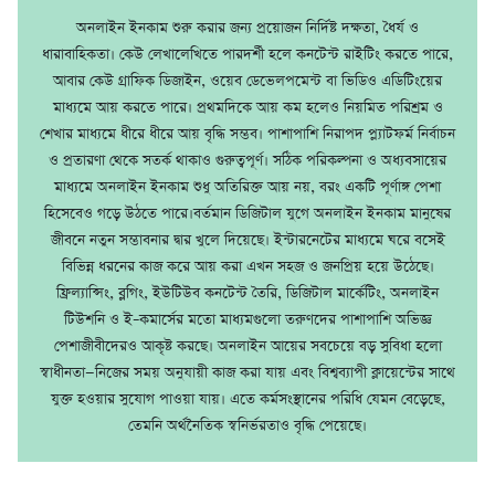
অনলাইন ইনকাম শুরু করার জন্য প্রয়োজন নির্দিষ্ট দক্ষতা, ধৈর্য ও
ধারাবাহিকতা। কেউ লেখালেখিতে পারদর্শী হলে কনটেন্ট রাইটিং করতে পারে,
আবার কেউ গ্রাফিক ডিজাইন, ওয়েব ডেভেলপমেন্ট বা ভিডিও এডিটিংয়ের
মাধ্যমে আয় করতে পারে। প্রথমদিকে আয় কম হলেও নিয়মিত পরিশ্রম ও
শেখার মাধ্যমে ধীরে ধীরে আয় বৃদ্ধি সম্ভব। পাশাপাশি নিরাপদ প্ল্যাটফর্ম নির্বাচন
ও প্রতারণা থেকে সতর্ক থাকাও গুরুত্বপূর্ণ। সঠিক পরিকল্পনা ও অধ্যবসায়ের
মাধ্যমে অনলাইন ইনকাম শুধু অতিরিক্ত আয় নয়, বরং একটি পূর্ণাঙ্গ পেশা
হিসেবেও গড়ে উঠতে পারে।বর্তমান ডিজিটাল যুগে অনলাইন ইনকাম মানুষের
জীবনে নতুন সম্ভাবনার দ্বার খুলে দিয়েছে। ইন্টারনেটের মাধ্যমে ঘরে বসেই
বিভিন্ন ধরনের কাজ করে আয় করা এখন সহজ ও জনপ্রিয় হয়ে উঠেছে।
ফ্রিল্যান্সিং, ব্লগিং, ইউটিউব কনটেন্ট তৈরি, ডিজিটাল মার্কেটিং, অনলাইন
টিউশনি ও ই–কমার্সের মতো মাধ্যমগুলো তরুণদের পাশাপাশি অভিজ্ঞ
পেশাজীবীদেরও আকৃষ্ট করছে। অনলাইন আয়ের সবচেয়ে বড় সুবিধা হলো
স্বাধীনতা—নিজের সময় অনুযায়ী কাজ করা যায় এবং বিশ্বব্যাপী ক্লায়েন্টের সাথে
যুক্ত হওয়ার সুযোগ পাওয়া যায়। এতে কর্মসংস্থানের পরিধি যেমন বেড়েছে,
তেমনি অর্থনৈতিক স্বনির্ভরতাও বৃদ্ধি পেয়েছে।