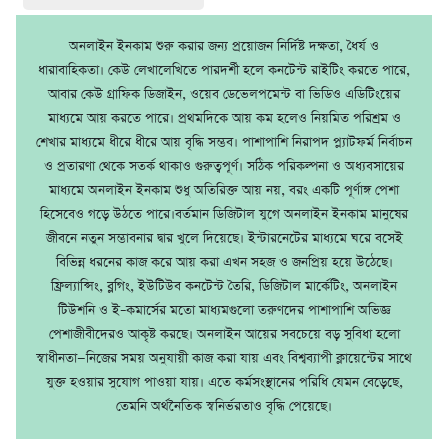
অনলাইন ইনকাম শুরু করার জন্য প্রয়োজন নির্দিষ্ট দক্ষতা, ধৈর্য ও
ধারাবাহিকতা। কেউ লেখালেখিতে পারদর্শী হলে কনটেন্ট রাইটিং করতে পারে,
আবার কেউ গ্রাফিক ডিজাইন, ওয়েব ডেভেলপমেন্ট বা ভিডিও এডিটিংয়ের
মাধ্যমে আয় করতে পারে। প্রথমদিকে আয় কম হলেও নিয়মিত পরিশ্রম ও
শেখার মাধ্যমে ধীরে ধীরে আয় বৃদ্ধি সম্ভব। পাশাপাশি নিরাপদ প্ল্যাটফর্ম নির্বাচন
ও প্রতারণা থেকে সতর্ক থাকাও গুরুত্বপূর্ণ। সঠিক পরিকল্পনা ও অধ্যবসায়ের
মাধ্যমে অনলাইন ইনকাম শুধু অতিরিক্ত আয় নয়, বরং একটি পূর্ণাঙ্গ পেশা
হিসেবেও গড়ে উঠতে পারে।বর্তমান ডিজিটাল যুগে অনলাইন ইনকাম মানুষের
জীবনে নতুন সম্ভাবনার দ্বার খুলে দিয়েছে। ইন্টারনেটের মাধ্যমে ঘরে বসেই
বিভিন্ন ধরনের কাজ করে আয় করা এখন সহজ ও জনপ্রিয় হয়ে উঠেছে।
ফ্রিল্যান্সিং, ব্লগিং, ইউটিউব কনটেন্ট তৈরি, ডিজিটাল মার্কেটিং, অনলাইন
টিউশনি ও ই–কমার্সের মতো মাধ্যমগুলো তরুণদের পাশাপাশি অভিজ্ঞ
পেশাজীবীদেরও আকৃষ্ট করছে। অনলাইন আয়ের সবচেয়ে বড় সুবিধা হলো
স্বাধীনতা—নিজের সময় অনুযায়ী কাজ করা যায় এবং বিশ্বব্যাপী ক্লায়েন্টের সাথে
যুক্ত হওয়ার সুযোগ পাওয়া যায়। এতে কর্মসংস্থানের পরিধি যেমন বেড়েছে,
তেমনি অর্থনৈতিক স্বনির্ভরতাও বৃদ্ধি পেয়েছে।