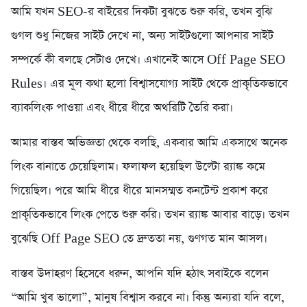
আমি যখন SEO-র বাইরের দিকটা বুঝতে শুরু করি, তখন বুঝি
গুগল শুধু নিজের সাইট দেখে না, অন্য সাইটগুলো আপনার সাইট
সম্পর্কে কী বলছে সেটাও দেখে। এখানেই আসে Off Page SEO
Rules। এর মূল কথা হলো বিশ্বাসযোগ্য সাইট থেকে প্রাকৃতিকভাবে
ব্যাকলিংক পাওয়া এবং ধীরে ধীরে অথরিটি তৈরি করা।
আমার বাস্তব অভিজ্ঞতা থেকে বলছি, একবার আমি একসাথে অনেক
লিংক বানাতে চেয়েছিলাম। ফলাফল হয়েছিল উল্টো র‍্যাঙ্ক কমে
গিয়েছিল। পরে আমি ধীরে ধীরে মানসম্মত কনটেন্ট প্রকাশ করে
প্রাকৃতিকভাবে লিংক পেতে শুরু করি। তখন র‍্যাঙ্ক আবার বাড়ে। তখন
বুঝেছি Off Page SEO তে দ্রুততা নয়, গুণগত মান আসল।
বাস্তব উদাহরণ হিসেবে ধরুন, আপনি যদি হঠাৎ সবাইকে বলেন
“আমি খুব ভালো”, মানুষ বিশ্বাস করবে না। কিন্তু অন্যরা যদি বলে,