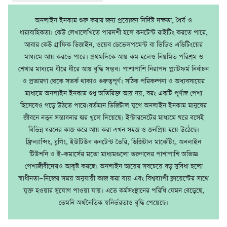
অনলাইন ইনকাম শুরু করার জন্য প্রয়োজন নির্দিষ্ট দক্ষতা, ধৈর্য ও
ধারাবাহিকতা। কেউ লেখালেখিতে পারদর্শী হলে কনটেন্ট রাইটিং করতে পারে,
আবার কেউ গ্রাফিক ডিজাইন, ওয়েব ডেভেলপমেন্ট বা ভিডিও এডিটিংয়ের
মাধ্যমে আয় করতে পারে। প্রথমদিকে আয় কম হলেও নিয়মিত পরিশ্রম ও
শেখার মাধ্যমে ধীরে ধীরে আয় বৃদ্ধি সম্ভব। পাশাপাশি নিরাপদ প্ল্যাটফর্ম নির্বাচন
ও প্রতারণা থেকে সতর্ক থাকাও গুরুত্বপূর্ণ। সঠিক পরিকল্পনা ও অধ্যবসায়ের
মাধ্যমে অনলাইন ইনকাম শুধু অতিরিক্ত আয় নয়, বরং একটি পূর্ণাঙ্গ পেশা
হিসেবেও গড়ে উঠতে পারে।বর্তমান ডিজিটাল যুগে অনলাইন ইনকাম মানুষের
জীবনে নতুন সম্ভাবনার দ্বার খুলে দিয়েছে। ইন্টারনেটের মাধ্যমে ঘরে বসেই
বিভিন্ন ধরনের কাজ করে আয় করা এখন সহজ ও জনপ্রিয় হয়ে উঠেছে।
ফ্রিল্যান্সিং, ব্লগিং, ইউটিউব কনটেন্ট তৈরি, ডিজিটাল মার্কেটিং, অনলাইন
টিউশনি ও ই–কমার্সের মতো মাধ্যমগুলো তরুণদের পাশাপাশি অভিজ্ঞ
পেশাজীবীদেরও আকৃষ্ট করছে। অনলাইন আয়ের সবচেয়ে বড় সুবিধা হলো
স্বাধীনতা—নিজের সময় অনুযায়ী কাজ করা যায় এবং বিশ্বব্যাপী ক্লায়েন্টের সাথে
যুক্ত হওয়ার সুযোগ পাওয়া যায়। এতে কর্মসংস্থানের পরিধি যেমন বেড়েছে,
তেমনি অর্থনৈতিক স্বনির্ভরতাও বৃদ্ধি পেয়েছে।