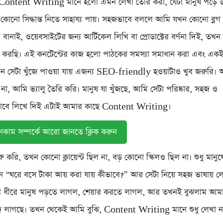
 Content Writing মানে হলো এমন লেখা তৈরি করা, যেটা মানুষ পড়ে 
া কোনো সিদ্ধান্ত নিতে সাহায্য পায়। সহজভাবে বললে আমি যখন কোনো ব্লগ
 বানাই, ওয়েবসাইটের জন্য আর্টিকেল লিখি বা প্রোডাক্টের বর্ণনা দিই, তখ
ি করছি। এই কনটেন্টের কাজ হলো পাঠকের সমস্যা সমাধান করা এবং একই
যেন সেটা খুঁজে পাওয়া যায় এজন্য SEO-friendly হওয়াটাও খুব জরুরি।
খি না, আমি ভ্যালু তৈরি করি। মানুষ যা খুঁজছে, আমি সেটা পরিষ্কার, সহজ ও
্যভাবে লিখে দিই এটাই আমার কাছে Content Writing।
ইনকাম সম্পর্কে আরো জানতে ক্লিক করুন
 করি, তখন কোনো ক্লায়েন্ট ছিল না, বড় কোনো স্কিলও ছিল না। শুধু মানুষের
 “ঘরে বসে টাকা আয় করা যায় কীভাবে?” আর সেটা নিয়ে সহজ ভাষায় লে
ে ধীরে মানুষ পড়তে লাগল, শেয়ার করতে লাগল, আর তখনই বুঝলাম আম
ে লাগছে। তখন থেকেই আমি বুঝি, Content Writing মানে শুধু লেখা না