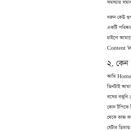
সমস্যার সমা
ধরুন কেউ গ
একটি পরিষ্কা
চাইলে আমাকে
Content Wr
২. কেন
আমি Home ব
তিনটাই আমার 
বসের বকুনি 
কোন টপিকে ল
থেকে কাজ ক
যেটার ডিমান