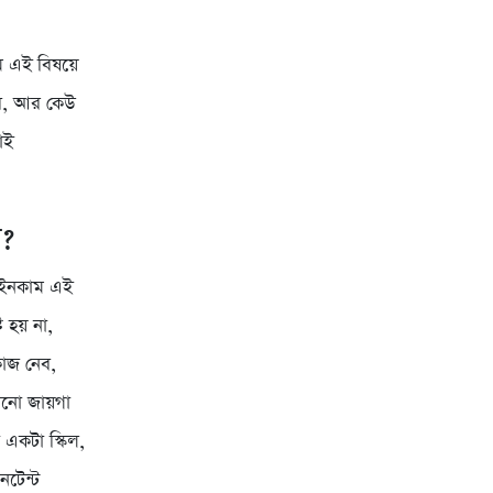
 এই বিষয়ে
়বে, আর কেউ
াই
ো?
 ইনকাম এই
 হয় না,
কাজ নেব,
নো জায়গা
একটা স্কিল,
নটেন্ট