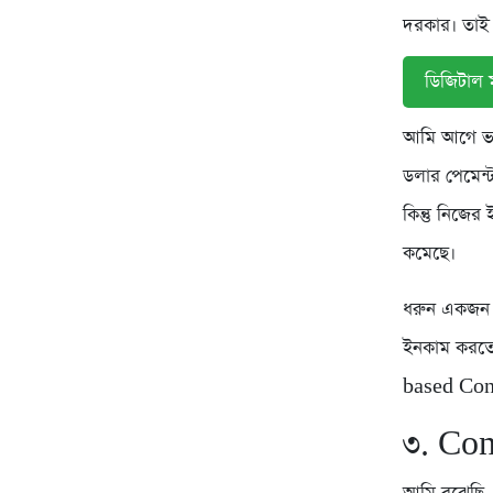
দরকার। তাই 
ডিজিটাল ম
আমি আগে ভাব
ডলার পেমেন্
কিন্তু নিজে
কমেছে।
ধরুন একজন গ
ইনকাম করতে 
based Cont
৩. Con