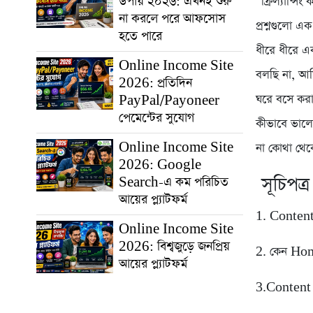
উপায় ২০২৬: এখনই শুরু
“ফ্রিল্যান্
না করলে পরে আফসোস
প্রশ্নগুলো 
হতে পারে
ধীরে ধীরে এ
Online Income Site
বলছি না, আম
2026: প্রতিদিন
ঘরে বসে করা
PayPal/Payoneer
পেমেন্টের সুযোগ
কীভাবে ভালো 
Online Income Site
না কোথা থে
2026: Google
সূচিপত্র
Search-এ কম পরিচিত
আয়ের প্ল্যাটফর্ম
1. Content 
Online Income Site
2026: বিশ্বজুড়ে জনপ্রিয়
2. কেন Ho
আয়ের প্ল্যাটফর্ম
3.Content 