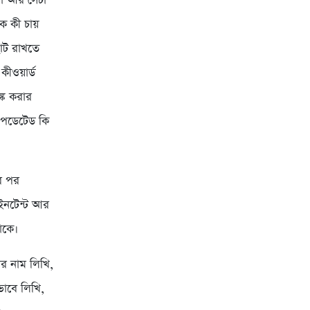
রা আর সেটা
ক কী চায়
ছোট রাখতে
ীওয়ার্ড
ঙ্ক করার
 আপডেটেড কি
ার পর
 ইনটেন্ট আর
াকে।
র নাম লিখি,
ভাবে লিখি,