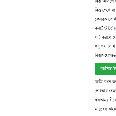
কিন্তু আসলে
কিছু শেখে ব
ফেসবুক পোস্ট
কনটেন্ট তৈর
সার্চ করলে 
শুধু শব্দ লি
বিশ্বাসযোগ
প্যাসিভ 
আমি যখন শুরু
দেখতাম যেমন
করতাম। ধীর
মানুষের কাজ