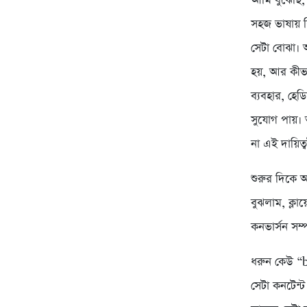
আমি বুঝেছি
সহজ ভাষায় ল
সেটা বোঝা। 
হয়, আর কীভা
ব্যবহার, হেড
সুযোগ পায়।
না এই দায়িত
শুরুর দিকে 
বুঝলাম, ক্ল
কনভার্সন সম
ধরুন কেউ “b
সেটা কনটেন্