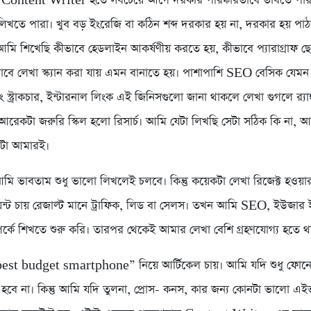
, Content Writer হতে সবচেয়ে আগে দরকার পরিষ্কারভাবে ভাবতে পা
িখতে পারা। খুব বড় ইংরেজি বা কঠিন শব্দ দরকার হয় না, দরকার হয় পাঠ
আমি শিখেছি কীভাবে হেডলাইন আকর্ষণীয় করতে হয়, কীভাবে প্যারাগ্রাফ 
বে লেখা স্ক্যান করা যায় এমন বানাতে হয়। পাশাপাশি SEO বেসিক যেমন ক
িং স্ট্রাকচার, ইন্টারনাল লিংক এই জিনিসগুলো জানা থাকলে লেখা গুগলে র‍্যা
 আরেকটা জরুরি স্কিল হলো রিসার্চ। আমি যেটা লিখছি সেটা সঠিক কি না,
্বটা আমারই।
আমি ভাবতাম শুধু ভালো লিখলেই চলবে। কিন্তু কয়েকটা লেখা রিজেক্ট হওয়
ায়েন্ট চায় রেজাল্ট মানে ট্রাফিক, লিড বা সেলস। তখন আমি SEO, ইউজার
্পর্কে শিখতে শুরু করি। তারপর থেকেই আমার লেখা বেশি গ্রহণযোগ্য হতে থ
est budget smartphone” নিয়ে আর্টিকেল চায়। আমি যদি শুধু ফোনে
ট হবে না। কিন্তু আমি যদি তুলনা, প্রোস- কনস, কার জন্য কোনটা ভালো এই