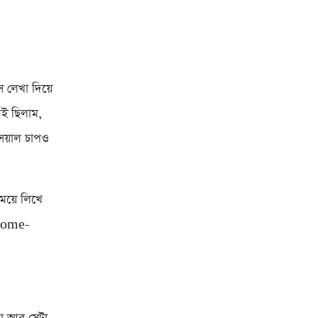
 লেখা দিয়ে
েই ছিলাম,
সিয়াল চাপও
ময়ে লিখে
 Home-