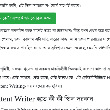
আমি জানি, এই স্কিল আমাকে লং টার্মে সাপোর্ট করবে।
াকেটিং সম্পর্কে জানতে ক্লিক করুন
তাম অনলাইন কাজ মানেই স্ক্যাম বা টাইমপাস। কিন্তু যখন প্রথম ঘরে বসে
ট পেলাম, তখন বুঝলাম এটা সত্যিকারের কাজ। আমি তখন পরিবারের সাথ
র ইনকাম করতে পারছিলাম। এতে আত্মবিশ্বাস যেমন বেড়েছে, তেমনি ফাইনান্
ৃহিণী, একজন স্টুডেন্ট বা একজন চাকরিজীবী তিনজনই আলাদা আলাদা স
পারে। কেউ সকালে, কেউ রাতে, কেউ উইকএন্ডে। এই ফ্লেক্সিবিলিটিটাই
ent Writing-এর সবচেয়ে বড় সুবিধা।
tent Writer হতে কী কী স্কিল দরকার