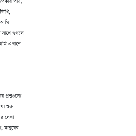
উপকার পায়,
 লিখি,
ন আমি
 সাথে গুগলে
 আমি এখানে
 প্রশ্নগুলো
খা শুরু
ার লেখা
, মানুষের