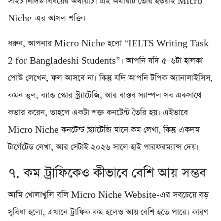
সাইট নির্দিষ্ট বিষয়ের অথরিটি। এই অথরিটি তৈরি হওয়াই Micro
Niche-এর আসল শক্তি।
ধরুন, আপনার Micro Niche হলো “IELTS Writing Task
2 for Bangladeshi Students”। আপনি যদি ৫–৬টা হালকা
পোস্ট লেখেন, ফল আসবে না। কিন্তু যদি আপনি টপিক অ্যানালাইসিস,
কমন ভুল, ব্যান্ড স্কোর স্ট্র্যাটেজি, আর বাস্তব স্যাম্পল সব একসাথে
কভার করেন, তাহলে একটা শক্ত কনটেন্ট তৈরি হয়। এইভাবে
Micro Niche কনটেন্ট স্ট্র্যাটেজি মানে কম লেখা, কিন্তু একদম
টার্গেটেড লেখা, আর সেটাই ২০২৬ সালে হাই পারফরম্যান্স দেয়।
৭. কম ট্রাফিকেও কীভাবে বেশি আয় সম্ভব
আমি খোলাখুলি বলি Micro Niche Website-এর সবচেয়ে বড়
সুবিধা হলো, এখানে ট্রাফিক কম হলেও আয় বেশি হতে পারে। কারণ