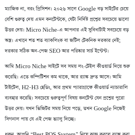
ম্যাজিক না, বরং প্রিসিশন। ২০২৬ সালে Google বড় সাইটের চেয়ে
বেশি গুরুত্ব দেয় এমন কনটেন্টকে, যেটা নির্দিষ্ট প্রশ্নের সবচেয়ে ভালো
উত্তর দেয়। Micro Niche-এ আপনার এই সুবিধাটাই সবচেয়ে বড়
অস্ত্র। এখানে শত শত ব্যাকলিংক বা জটিল টেকনিক দরকার নেই;
দরকার সঠিক অন-পেজ SEO আর পরিষ্কার সার্চ ইন্টেন্ট।
আমি Micro Niche সাইটে সব সময় লং-টেইল কীওয়ার্ড দিয়ে শুরু
করেছি। এতে কম্পিটিশন কম থাকে, আর র‍্যাঙ্ক দ্রুত আসে। আমি
টাইটেল, H2–H3 হেডিং, আর প্রথম প্যারাগ্রাফে কীওয়ার্ড ন্যাচারালি
ব্যবহার করেছি। সবচেয়ে গুরুত্বপূর্ণ বিষয় কনটেন্ট যেন প্রশ্নের পুরো
উত্তর দেয়। যখন ভিজিটর সময় নিয়ে পড়ে, তখন Google নিজেই
সিগনাল পায় যে এই পেজ ভ্যালু দিচ্ছে।
ধরুন, আপনি “Best POS System” নিয়ে কাজ করলে র‍্যাঙ্ক করা