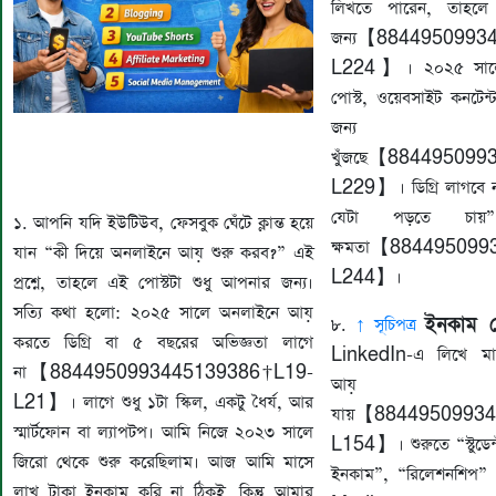
লিখতে পারেন, তাহলে
জন্য【8844950993
L224】। ২০২৫ সালে ক
পোস্ট, ওয়েবসাইট কনটেন্
জন্য র
খুঁজছে【884495099
L229】। ডিগ্রি লাগবে না
যেটা পড়তে চায়
১. আপনি যদি ইউটিউব, ফেসবুক ঘেঁটে ক্লান্ত হয়ে
ক্ষমতা【88449509
যান “কী দিয়ে অনলাইনে আয় শুরু করব?” এই
L244】।
প্রশ্নে, তাহলে এই পোস্টটা শুধু আপনার জন্য।
সত্যি কথা হলো: ২০২৫ সালে অনলাইনে আয়
ইনকাম 
৮.
↑ সূচিপত্র
করতে ডিগ্রি বা ৫ বছরের অভিজ্ঞতা লাগে
LinkedIn-এ লিখে ম
না【8844950993445139386†L19-
আয় 
L21】। লাগে শুধু ১টা স্কিল, একটু ধৈর্য, আর
যায়【88449509934
স্মার্টফোন বা ল্যাপটপ। আমি নিজে ২০২৩ সালে
L154】। শুরুতে “স্টুডে
জিরো থেকে শুরু করেছিলাম। আজ আমি মাসে
ইনকাম”, “রিলেশনশিপ” 
লাখ টাকা ইনকাম করি না ঠিকই, কিন্তু আমার