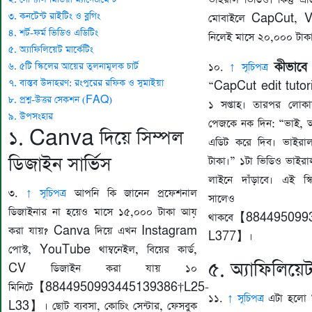
৩. কনটেন্ট রাইটিং ও ব্লগিং
মোবাইলে CapCut, VN
৪. শর্ট-ফর্ম ভিডিও এডিটিং
নিলেই মাসে ২০,০০০ টাক
৫. অ্যাফিলিয়েট মার্কেটিং
কীভাবে
৬. ৫টি স্কিলের আয়ের তুলনামূলক চার্ট
১০.
↑ সূচিপত্র
৭. বাস্তব উদাহরণ: রংপুরের রফিক ও সুমাইয়া
“CapCut edit tutori
৮. প্রশ্ন-উত্তর সেকশন (FAQ)
১ সপ্তাহ। তারপর লোকাল
৯. উপসংহার
পেজকে নক দিন: “ভাই, আ
১. Canva দিয়ে সিম্পল
এডিট করে দিব। ভাইরা
ডিজাইন সার্ভিস
টাকা।” ১টা ভিডিও ভাইরাল
লাইনে দাঁড়াবে। এই স্
৩.
↑ সূচিপত্র
আপনি কি জানেন প্রফেশনাল
সালেও
ডিজাইনার না হয়েও মাসে ১৫,০০০ টাকা আয়
থাকবে【884495099
করা যায়? Canva দিয়ে এখন Instagram
L377】।
পোস্ট, YouTube থাম্বনেইল, বিয়ের কার্ড,
৫. অ্যাফিলিয়েট 
CV ডিজাইন করা যায় ১০
মিনিটে【8844950993445139386†L25-
১১.
↑ সূচিপত্র
এটা হলো “অন
L33】। ছোট ব্যবসা, কোচিং সেন্টার, ফেসবুক