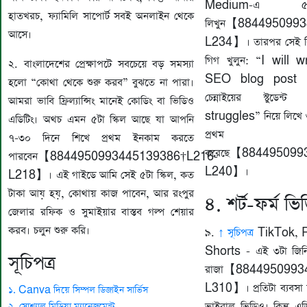
Medium-এ ৫ট
হাতখরচ, ফ্যামিলি সাপোর্ট সবই অনলাইন থেকে
লিখুন【884495099
আসে।
L234】। তারপর সেই লি
গিগ খুলুন: “I will
২. বাংলাদেশের প্রেক্ষাপটে সবচেয়ে বড় সমস্যা
SEO blog post 
হলো “কোথা থেকে শুরু করব” বুঝতে না পারা।
চেন্নাইয়ের স্টুডে
আমরা ভাবি ফ্রিল্যান্সিং মানেই কোডিং বা ভিডিও
struggles” নিয়ে লিখে ৩
এডিটিং। অথচ এমন ৫টা স্কিল আছে যা আপনি
প্রথম 
৭-৩০ দিনে শিখে প্রথম ইনকাম করতে
করেছে【884495099
পারবেন【8844950993445139386†L216-
L240】।
L218】। এই গাইডে আমি সেই ৫টা স্কিল, কত
টাকা আয় হয়, কোথায় কাজ পাবেন, আর রংপুর
৪. শর্ট-ফর্ম ভ
জেলার রফিক ও সুমাইয়ার বাস্তব গল্প শেয়ার
করব। চলুন শুরু করি।
৯.
↑ সূচিপত্র
TikTok, 
Shorts - এই ৩টা জিনি
সূচিপত্র
রাজা【8844950993
L310】। প্রতিটা ব্যবসা 
১. Canva দিয়ে সিম্পল ডিজাইন সার্ভিস
ভাইরাল ভিডিও। কিন্তু এ
২. সোশ্যাল মিডিয়া ম্যানেজমেন্ট