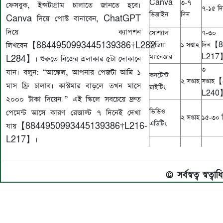
Canva
৩-৭
ফেসবুক, ইন্সটাগ্রাম চালাতে জানতে হবে।
৭-১৫ দ
ডিজাইন
দিন
Canva দিয়ে পোস্ট বানাবেন, ChatGPT
দিয়ে ক্যাপশন
সোশ্যাল
৭-৩০
লিখবেন【8844950993445139386†L282-
মিডিয়া
১ সপ্তাহ
দিন【
ম্যানেজার
L217
L284】। শুরুতে নিজের এলাকার ৫টা দোকানে
৩
যান। বলুন: “আঙ্কেল, আপনার পেজটা আমি ১
কনটেন্ট
২ সপ্তাহ
সপ্তা
মাস ফ্রি চালাব। কাস্টমার বাড়লে তখন মাসে
রাইটিং
L240
২০০০ টাকা দিয়েন।” এই স্কিলে সবচেয়ে দ্রুত
ভিডিও
পেমেন্ট আসে কারণ রেজাল্ট ৭ দিনেই দেখা
২ সপ্তাহ
১৫-৩০ 
এডিটিং
যায়【8844950993445139386†L216-
L217】।
© সর্বস্বত্ব স্বত্ব