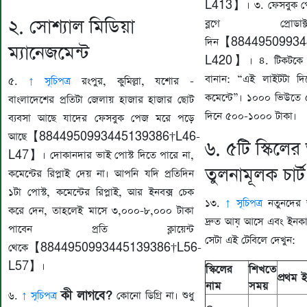
L413】। ৩. ফেসবুক পে
২. সোশ্যাল মিডিয়া
ব্লগে প্রোড
দিন【88449509934
ম্যানেজমেন্ট
L420】। ৪. টিকটকে ১৫
বানান: “এই লাইটটা দ
৫.
↑ সূচিপত্র
রংপুর, কুমিল্লা, যশোর -
কমেন্টে”। ১০০০ ভিউতে
বাংলাদেশের প্রতিটা জেলায় হাজার হাজার ছোট
দিনে ৫০০-১০০০ টাকা।
ব্যবসা আছে যাদের ফেসবুক পেজ মরে পড়ে
আছে【8844950993445139386†L46-
৬. ৫টি স্কিলের
L47】। দোকানদার ভাই পোস্ট দিতে পারে না,
তুলনামূলক চার্ট
কমেন্টের রিপ্লাই দেয় না। আপনি যদি প্রতিদিন
১টা পোস্ট, কমেন্টের রিপ্লাই, আর ইনবক্স চেক
১৩.
↑ সূচিপত্র
নতুনদের জ
করে দেন, তাহলেই মাসে ৩,০০০-৮,০০০ টাকা
দ্রুত আয় আসে এবং ইনক
পাবেন প্রতি ক্লায়েন্ট
সেটা এই টেবিলে দেখুন:
থেকে【8844950993445139386†L56-
L57】।
স্কিলের
শিখতে
প্রথম 
নাম
সময়
কী লাগবে?
৬.
↑ সূচিপত্র
কোনো ডিগ্রি না। শুধু