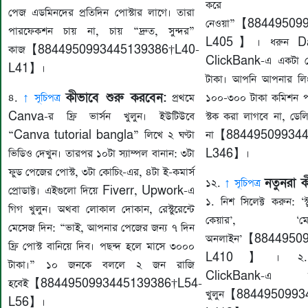
করে 
পেজ এডমিনদের প্রতিদিন পোস্টার লাগে। তারা
নেওয়া”【88449509
পারফেকশন চায় না, চায় “দ্রুত, সুন্দর”
L405】। ধরুন Da
কাজ【8844950993445139386†L40-
ClickBank-এ একটা প্র
L41】।
টাকা। আপনি আপনার লি
কীভাবে শুরু করবেন:
৪.
↑ সূচিপত্র
প্রথমে
১০০-৩০০ টাকা কমিশন পা
Canva-র ফ্রি ভার্সন খুলুন। ইউটিউবে
স্টক করা লাগবে না, ডে
“Canva tutorial bangla” লিখে ২ ঘণ্টা
না【884495099344
ভিডিও দেখুন। তারপর ১০টা স্যাম্পল বানান: ৩টা
L346】।
ফুড পেজের পোস্ট, ৩টা কোচিং-এর, ৪টা ই-কমার্স
নতুনরা ক
১২.
↑ সূচিপত্র
প্রোডাক্ট। এইগুলো দিয়ে Fiverr, Upwork-এ
১. নিশ সিলেক্ট করুন: ‘স্টু
গিগ খুলুন। অথবা লোকাল দোকান, রেস্টুরেন্টে
কেয়ার’, ‘
মেসেজ দিন: “ভাই, আপনার পেজের জন্য ৭ দিন
অনলাইন’【8844950
ফ্রি পোস্ট বানিয়ে দিব। পছন্দ হলে মাসে ৩০০০
L410】। ২. Di
টাকা।” ১০ জনকে বললে ২ জন রাজি
ClickBank-এ ফ্
হবেই【8844950993445139386†L54-
খুলুন【884495099
L56】।