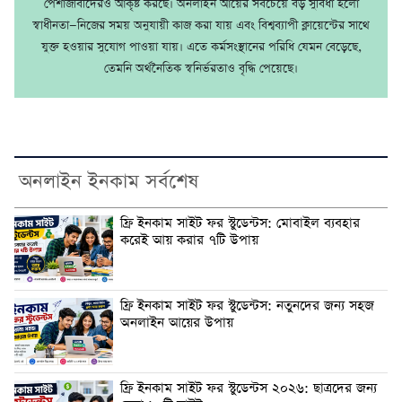
পেশাজীবীদেরও আকৃষ্ট করছে। অনলাইন আয়ের সবচেয়ে বড় সুবিধা হলো
স্বাধীনতা—নিজের সময় অনুযায়ী কাজ করা যায় এবং বিশ্বব্যাপী ক্লায়েন্টের সাথে
যুক্ত হওয়ার সুযোগ পাওয়া যায়। এতে কর্মসংস্থানের পরিধি যেমন বেড়েছে,
তেমনি অর্থনৈতিক স্বনির্ভরতাও বৃদ্ধি পেয়েছে।
অনলাইন ইনকাম সর্বশেষ
ফ্রি ইনকাম সাইট ফর স্টুডেন্টস: মোবাইল ব্যবহার
করেই আয় করার ৭টি উপায়
ফ্রি ইনকাম সাইট ফর স্টুডেন্টস: নতুনদের জন্য সহজ
অনলাইন আয়ের উপায়
ফ্রি ইনকাম সাইট ফর স্টুডেন্টস ২০২৬: ছাত্রদের জন্য