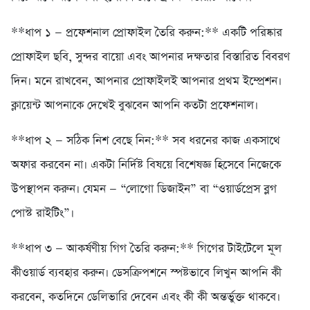
**ধাপ ১ — প্রফেশনাল প্রোফাইল তৈরি করুন:** একটি পরিষ্কার
প্রোফাইল ছবি, সুন্দর বায়ো এবং আপনার দক্ষতার বিস্তারিত বিবরণ
দিন। মনে রাখবেন, আপনার প্রোফাইলই আপনার প্রথম ইম্প্রেশন।
ক্লায়েন্ট আপনাকে দেখেই বুঝবেন আপনি কতটা প্রফেশনাল।
**ধাপ ২ — সঠিক নিশ বেছে নিন:** সব ধরনের কাজ একসাথে
অফার করবেন না। একটা নির্দিষ্ট বিষয়ে বিশেষজ্ঞ হিসেবে নিজেকে
উপস্থাপন করুন। যেমন — “লোগো ডিজাইন” বা “ওয়ার্ডপ্রেস ব্লগ
পোস্ট রাইটিং”।
**ধাপ ৩ — আকর্ষণীয় গিগ তৈরি করুন:** গিগের টাইটেলে মূল
কীওয়ার্ড ব্যবহার করুন। ডেসক্রিপশনে স্পষ্টভাবে লিখুন আপনি কী
করবেন, কতদিনে ডেলিভারি দেবেন এবং কী কী অন্তর্ভুক্ত থাকবে।