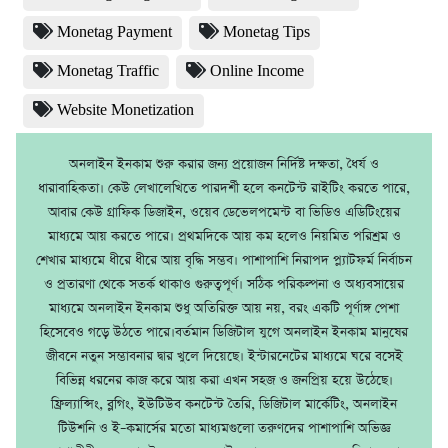
Monetag Payment
Monetag Tips
Monetag Traffic
Online Income
Website Monetization
অনলাইন ইনকাম শুরু করার জন্য প্রয়োজন নির্দিষ্ট দক্ষতা, ধৈর্য ও
ধারাবাহিকতা। কেউ লেখালেখিতে পারদর্শী হলে কনটেন্ট রাইটিং করতে পারে,
আবার কেউ গ্রাফিক ডিজাইন, ওয়েব ডেভেলপমেন্ট বা ভিডিও এডিটিংয়ের
মাধ্যমে আয় করতে পারে। প্রথমদিকে আয় কম হলেও নিয়মিত পরিশ্রম ও
শেখার মাধ্যমে ধীরে ধীরে আয় বৃদ্ধি সম্ভব। পাশাপাশি নিরাপদ প্ল্যাটফর্ম নির্বাচন
ও প্রতারণা থেকে সতর্ক থাকাও গুরুত্বপূর্ণ। সঠিক পরিকল্পনা ও অধ্যবসায়ের
মাধ্যমে অনলাইন ইনকাম শুধু অতিরিক্ত আয় নয়, বরং একটি পূর্ণাঙ্গ পেশা
হিসেবেও গড়ে উঠতে পারে।বর্তমান ডিজিটাল যুগে অনলাইন ইনকাম মানুষের
জীবনে নতুন সম্ভাবনার দ্বার খুলে দিয়েছে। ইন্টারনেটের মাধ্যমে ঘরে বসেই
বিভিন্ন ধরনের কাজ করে আয় করা এখন সহজ ও জনপ্রিয় হয়ে উঠেছে।
ফ্রিল্যান্সিং, ব্লগিং, ইউটিউব কনটেন্ট তৈরি, ডিজিটাল মার্কেটিং, অনলাইন
টিউশনি ও ই–কমার্সের মতো মাধ্যমগুলো তরুণদের পাশাপাশি অভিজ্ঞ