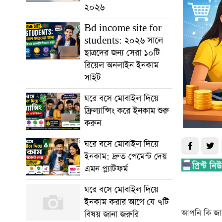
২০২৬
Bd income site for
students: ২০২৬ সালে
ছাত্রদের জন্য সেরা ১০টি
রিয়েল অনলাইন ইনকাম
সাইট
ঘরে বসে মোবাইল দিয়ে
ফ্রিল্যান্সিং করে ইনকাম শুরু
করুন
ঘরে বসে মোবাইল দিয়ে
ইনকাম: দ্রুত পেমেন্ট দেয়
এমন প্ল্যাটফর্ম
ঘরে বসে মোবাইল দিয়ে
ইনকাম করার আগে যে ৭টি
আপনি কি জান
বিষয় জানা জরুরি