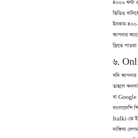
৪০০০ ঘণ্টা ও
ভিডিও বানিয
ইনকাম ৪০০-৬
আপনার আগ্রহ
ফ্রিতে পাওয়া 
৬. Onl
যদি আপনার কো
তাহলে অনলা
বা Google M
বাংলাদেশি শি
Italki-তে ইং
নাফিসা বেগম 