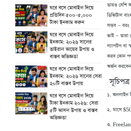
তারও বেশি আ
ঘরে বসে মোবাইল দিয়ে
প্রতিদিন ৫০০–৫,০০০
ডিজিটাল বা
টাকা ইনকাম করুন
সম্ভব — বরং 
ঘরে বসে মোবাইল দিয়ে
ভাই — তারা 
ইনকাম: ২০২৬ সালের
ল্যাপটপ বা 
ভাইরাল আয়ের উপায় ও
করব কোন পথগ
বাস্তব অভিজ্ঞতা
অর্জন করবেন
ঘরে বসে মোবাইল দিয়ে
ইনকাম: ২০২৬ সালের সেরা
সূচিপত্র
২০টি বাস্তব উপায়
১. অনলাইন ই
ঘরে বসে মোবাইল দিয়ে
টাকা ইনকাম ২০২৬: সেরা
২. মাসে $50
৫টি আসল উপায় ও বাস্তব
অভিজ্ঞতা
৩. Freelanc