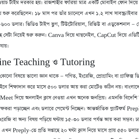
য়াচ টাইম দরকার হয়। রাজশাহীর ফারিয়া মাত্র একটি মোবাইল ফোন দিয়ে র
়ে শুরু করেছিলেন। ১৮ মাস পর তাঁর চ্যানেলে এখন ১.২ লাখ সাবস্ক্রাইবা
০০ ডলার। ভিডিও টাইপ ভ্লগ, টিউটোরিয়াল, রিভিউ বা এডুকেশনাল — য
 সেটা নিয়েই শুরু করুন। Canva দিয়ে থাম্বনেইল, CapCut দিয়ে এডিট
যায়।
ine Teaching ও Tutoring
নো বিষয়ে ভালো জ্ঞান থাকে — গণিত, ইংরেজি, প্রোগ্রামিং বা গ্রাফিক্স 
ইনে শিক্ষাদান করে মাসে ৫০০ ডলার আয় করা মোটেও কঠিন নয়। বাংল
eet দিয়ে অনলাইন ক্লাস নেওয়া এখন অনেক জনপ্রিয়। এমনকি বিদেশি শি
ক্ষকরা পড়াচ্ছেন এবং ডলারে পেমেন্ট নিচ্ছেন। আন্তর্জাতিক প্ল্যাটফর্ম Pre
রেজি বা অন্য বিষয় পড়িয়ে ঘণ্টায় ১৫-৩০ ডলার পর্যন্ত আয় করা সম্ভব। ঢ
এখন Preply-তে প্রতি সপ্তাহে ২০ ঘণ্টা ক্লাস নিয়ে মাসে প্রায় ৫৫০ ডলা