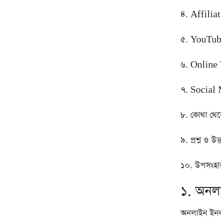
৪. Affilia
৫. YouTub
৬. Online
৭. Socia
৮. কোথা থেক
৯. প্রশ্ন ও 
১০. উপসংহা
১. অনলা
অনলাইন ইনকা