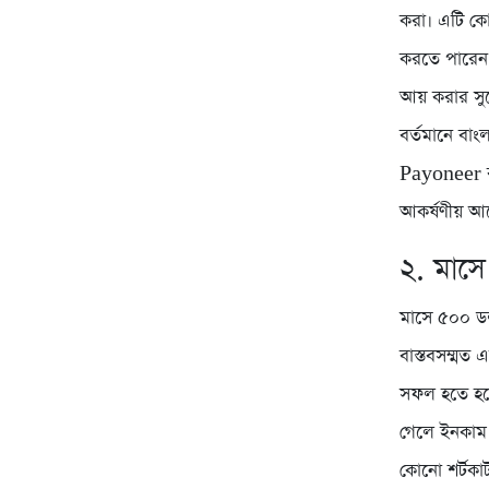
করা। এটি কোন
করতে পারেন! 
আয় করার সু
বর্তমানে বাংল
Payoneer বা
আকর্ষণীয় আ
২. মাসে
মাসে ৫০০ ডল
বাস্তবসম্মত
সফল হতে হলে
গেলে ইনকাম 
কোনো শর্টকা