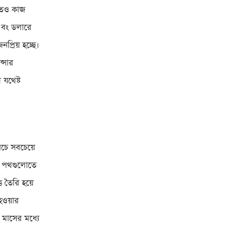
েতেও কাজ
 এবং ডলারে
রিয় হচ্ছে।
ন্সার
 যথেষ্ট
চে সবচেয়ে
এই পথগুলোতে
 তৈরি হয়ে
হওয়ার
মাসের মধ্যে