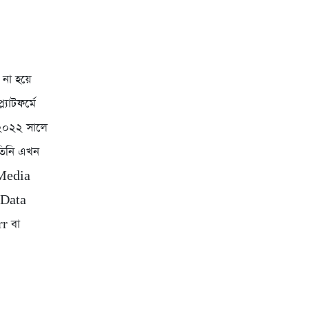
না হয়ে
যাটফর্মে
 ২০২২ সালে
 তিনি এখন
 Media
 Data
r বা