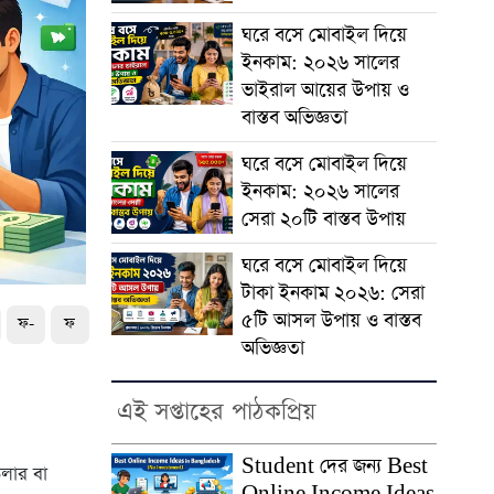
ঘরে বসে মোবাইল দিয়ে
ইনকাম: ২০২৬ সালের
ভাইরাল আয়ের উপায় ও
বাস্তব অভিজ্ঞতা
ঘরে বসে মোবাইল দিয়ে
ইনকাম: ২০২৬ সালের
সেরা ২০টি বাস্তব উপায়
ঘরে বসে মোবাইল দিয়ে
টাকা ইনকাম ২০২৬: সেরা
৫টি আসল উপায় ও বাস্তব
ফ-
ফ
অভিজ্ঞতা
এই সপ্তাহের পাঠকপ্রিয়
Student দের জন্য Best
লার বা
Online Income Ideas