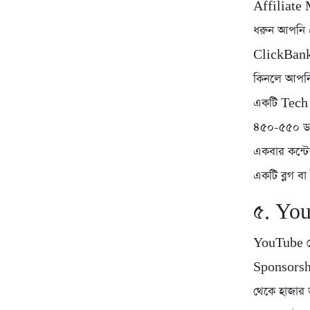
Affiliate 
ধরুন আপনি 
ClickBank-
কিনলে আপনি 
একটি Tech 
৪৫০-৫৫০ ডলা
একবার কন্টে
একটি ব্লগ ব
৫. Yo
YouTube থ
Sponsorshi
থেকে হাজার 