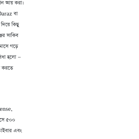
শন আয় করা।
Daraz বা
িয়ে কিছু
জের সাকিব
াসে গড়ে
বিধা হলো —
ু করতে
ense,
াসে ৫০০
রাইবার এবং