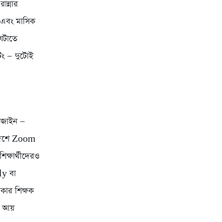
ান্নার
র এবং মাসিক
েটাতে
িং — দুটোই
ডিজাইন —
াদেশে Zoom
ক্ষার্থীদেরও
ply বা
াকার শিক্ষক
র আয়