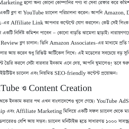
Marketing হলো অন্য কোনো কোম্পানির পণ্য বা সেবা রেফার করে কমি
একটি ব্লগ বা YouTube চ্যানেল পরিচালনা করেন। আপনি Amazon, 
এর Affiliate Link আপনার কন্টেন্টে যোগ করলেন। কেউ সেই লিংক দ
একটি নির্দিষ্ট কমিশন পাবেন — কোনো বাড়তি ঝামেলা ছাড়াই। নারায়ণগঞ্
Review ব্লগ চালান। তিনি Amazon Associates-এর মাধ্যমে প্রতি ম
র আয় করেন শুধু রিভিউ আর্টিকেল লিখে। এই মডেলের সবচেয়ে বড় সু
ন্ট তৈরি করলে সেটা বারবার ইনকাম এনে দেয়, আপনি ঘুমালেও! তবে শুর
া ইউটিউব চ্যানেল এবং নিয়মিত SEO-friendly কন্টেন্ট প্রয়োজন।
uTube ও Content Creation
েকে ইনকাম করার পথ এখন বাংলাদেশেও খুলে গেছে। YouTube AdS
p এবং Affiliate Marketing মিলিয়ে একটি সফল চ্যানেল থেকে ম
ডলারেরও বেশি আয় সম্ভব। চ্যানেল মনিটাইজ হতে সাধারণত ১০০০ সাবস্ক্