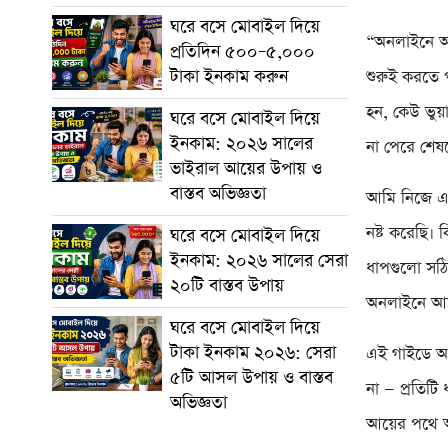
ঘরে বসে মোবাইল দিয়ে
“অনলাইনে আয
প্রতিদিন ৫০০–৫,০০০
টাকা ইনকাম করুন
শুরুই করতে 
হন, কেউ ভুয
ঘরে বসে মোবাইল দিয়ে
ইনকাম: ২০২৬ সালের
না পেরে শেষ
ভাইরাল আয়ের উপায় ও
বাস্তব অভিজ্ঞতা
আমি নিজে এই
নষ্ট করেছি। 
ঘরে বসে মোবাইল দিয়ে
ইনকাম: ২০২৬ সালের সেরা
ধাপগুলো সঠি
২০টি বাস্তব উপায়
অনলাইনে আয
ঘরে বসে মোবাইল দিয়ে
টাকা ইনকাম ২০২৬: সেরা
এই গাইডে আম
৫টি আসল উপায় ও বাস্তব
না — প্রতিট
অভিজ্ঞতা
আয়ের পথে অ