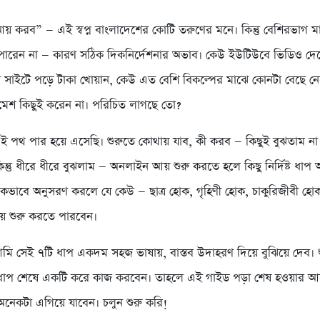
় করব” — এই স্বপ্ন বাংলাদেশের কোটি তরুণের মনে। কিন্তু বেশিরভাগ মান
পারেন না — কারণ সঠিক দিকনির্দেশনার অভাব। কেউ ইউটিউবে ভিডিও দেখে ব
়া সাইটে পড়ে টাকা খোয়ান, কেউ এত বেশি বিকল্পের মাঝে কোনটা বেছে ন
মেশ কিছুই করেন না। পরিচিত লাগছে তো?
 পথ পার হয়ে এসেছি। শুরুতে কোথায় যাব, কী করব — কিছুই বুঝতাম ন
কিন্তু ধীরে ধীরে বুঝলাম — অনলাইন আয় শুরু করতে হলে কিছু নির্দিষ্ট ধা
কভাবে অনুসরণ করলে যে কেউ — ছাত্র হোক, গৃহিণী হোক, চাকুরিজীবী হো
় শুরু করতে পারবেন।
ি সেই ৭টি ধাপ একদম সহজ ভাষায়, বাস্তব উদাহরণ দিয়ে বুঝিয়ে দেব। শ
ি ধাপ শেষে একটি করে কাজ করবেন। তাহলে এই গাইড পড়া শেষ হওয়ার
নেকটা এগিয়ে যাবেন। চলুন শুরু করি!