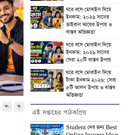
ঘরে বসে মোবাইল দিয়ে
ইনকাম: ২০২৬ সালের
ভাইরাল আয়ের উপায় ও
বাস্তব অভিজ্ঞতা
ঘরে বসে মোবাইল দিয়ে
ইনকাম: ২০২৬ সালের
সেরা ২০টি বাস্তব উপায়
ঘরে বসে মোবাইল দিয়ে
টাকা ইনকাম ২০২৬: সেরা
৫টি আসল উপায় ও বাস্তব
অভিজ্ঞতা
ফ-
ফ
এই সপ্তাহের পাঠকপ্রিয়
Student দের জন্য Best
Online Income Ideas