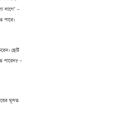
লো লাগে’ —
তে পারে।
করেন। ছোট
তে পারেন? —
য়ের মূলত