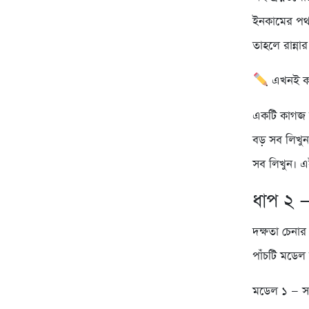
ইনকামের পথ।
তাহলে রান্ন
এখনই কর
একটি কাগজ 
বড় সব লিখু
সব লিখুন। এ
ধাপ ২ 
দক্ষতা চেন
পাঁচটি মডেল 
মডেল ১ — সার্ভ