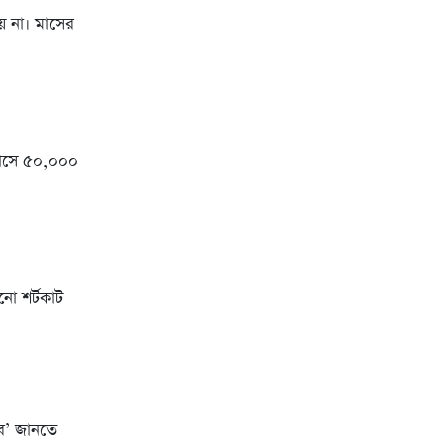
় না। মাসের
মাসে ৫০,০০০
ো শর্টকাট
রব’ জানতে