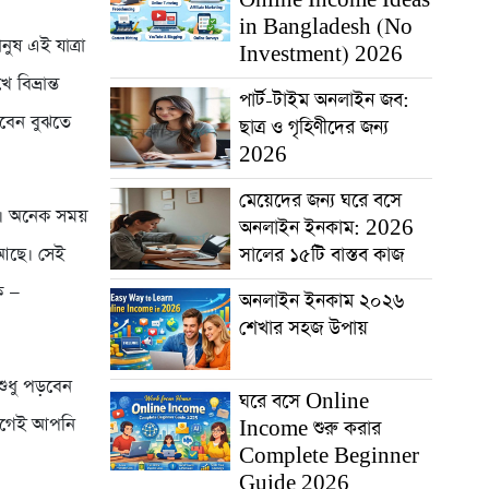
in Bangladesh (No
ুষ এই যাত্রা
Investment) 2026
িভ্রান্ত
পার্ট-টাইম অনলাইন জব:
েবেন বুঝতে
ছাত্র ও গৃহিণীদের জন্য
2026
মেয়েদের জন্য ঘরে বসে
া। অনেক সময়
অনলাইন ইনকাম: 2026
সালের ১৫টি বাস্তব কাজ
প আছে। সেই
ক —
অনলাইন ইনকাম ২০২৬
শেখার সহজ উপায়
ুধু পড়বেন
ঘরে বসে Online
 আগেই আপনি
Income শুরু করার
Complete Beginner
Guide 2026