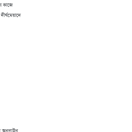
যে কাজে
ীর্ঘমেয়াদে
নার অনলাইন