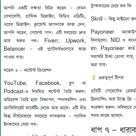
ট্রান্সফারের চেয়ে কম ফি
আপনি একটি দক্ষতা বিক্রি করেন — যেমন
লেখালেখি, গ্রাফিক ডিজাইন, ভিডিও এডিটিং,
Skrill — কিছু মাইক্রো জব
ওয়েব ডিজাইন। ক্লায়েন্ট আপনাকে কাজ দেন,
Payoneer অ্যাকাউন্
আপনি করেন, পেমেন্ট পান। এটি সবচেয়ে দ্রুত
বিনামূল্যে। NID ও ব্যাং
আয় শুরুর পথ। Fiverr, Upwork,
হয়। Payoneer কার্
Belancer — এই প্ল্যাটফর্মগুলোতে কাজ
সরাসরি টাকা তোলা যায়, অ
পাওয়া যায়।
করা যায়।
মডেল ২ — কন্টেন্ট ক্রিয়েশন
গুরুত্বপূর্ণ টিপস
YouTube, Facebook, ব্লগ বা
প্রতিটি পেমেন্টের রেকর
Podcast-এ নিয়মিত কন্টেন্ট তৈরি করুন।
ফ্রিল্যান্সিং আয় ট্যাক্স ফ্র
অডিয়েন্স তৈরি হলে বিজ্ঞাপন, স্পনসরশিপ এবং
সংরক্ষণ করুন। ভবিষ্যতে ল
অ্যাফিলিয়েট মার্কেটিং থেকে আয় আসে। এটি ধীর
সময় কাজে আসবে।
কিন্তু দীর্ঘমেয়াদে সবচেয়ে লাভজনক — প্যাসিভ
ইনকামের সেরা পথ।
ধাপ ৭ — ধারাব