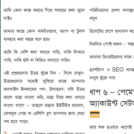
পরিচিতদের প্রথম সাবস্
আমি কোন কাজ করতে গিয়ে সময়ের কথা ভুলে
বলুন
যাই?
রিলেটেড গ্রুপে মূল্যবান কন
আমার কাছে কোন সফটওয়্যার, অ্যাপ বা টুলস
ব্যবহার করা সহজ মনে হয়?
নিয়মিত পোস্ট করুন — সপ্
আমি কি বেশি কথা বলতে পারি, নাকি লিখতে
অন্যান্য ক্রিয়েটরদের স
পারি, নাকি ছবি বা ভিডিও বানাতে পারি?
হ্যাশট্যাগ ও SEO ব্যব
এই প্রশ্নগুলোর উত্তর খুঁজে নিন — লিখে রাখুন।
মানুষ খুঁজে পায়
উত্তরগুলোর মধ্যেই লুকিয়ে আছে আপনার
অনলাইন ইনকামের পথ। উদাহরণ: যদি উত্তর
ধাপ ৬ — পেমেন্
আসে 'রান্না ভালো করি, রান্না নিয়ে কথা বলতে
অ্যাকাউন্ট স
ভালো লাগে' — তাহলে রান্নার ইউটিউব চ্যানেল,
ফেসবুক পেজ বা রেসিপি ব্লগ আপনার জন্য সেরা
পথ হতে পারে।
আয় শুরু হওয়ার আগেই পেম