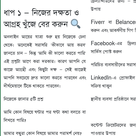
ফ্রিল্যান্সারদের জন্য — প্
উপায়
ধাপ ১ — নিজের দক্ষতা ও
আগ্রহ খুঁজে বের করুন
Fiverr বা Belancer
করুন এবং আকর্ষণীয় গিগ 
অনলাইন আয়ের যাত্রা শুরু হয় নিজেকে চেনা
Facebook-এর ফ্রিল্যা
থেকে। অনেকেই সরাসরি 'কীভাবে আয় করব'
সার্ভিস পোস্ট করুন
জানতে চান — কিন্তু 'আমি কী ভালো করতে পারি'
এই প্রশ্নটা আগে করা দরকার। কারণ আপনি যে
পরিচিত ব্যবসায়ীদের সরা
কাজে আগ্রহী এবং কিছুটা দক্ষ — সেই কাজেই
LinkedIn-এ প্রোফাই
আপনি সবচেয়ে দ্রুত ভালো করতে পারবেন এবং
সক্রিয় থাকুন
দীর্ঘমেয়াদে টিকে থাকতে পারবেন।
স্থানীয় ব্যবসা প্রতিষ্ঠান
নিজেকে জানার ৫টি প্রশ্ন
আমি কোন বিষয়ে ঘণ্টার পর ঘণ্টা কথা বলতে বা
লিখতে পারি?
কন্টেন্ট ক্রিয়েটরদের জন
পাওয়ার উপায়
আমার বন্ধুরা কোন বিষয়ে আমার পরামর্শ নেয়?