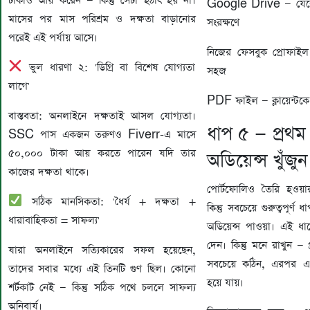
টাকাও আয় করেন — কিন্তু সেটা হঠাৎ হয় না।
Google Drive — যেকো
মাসের পর মাস পরিশ্রম ও দক্ষতা বাড়ানোর
সংরক্ষণে
পরেই এই পর্যায় আসে।
নিজের ফেসবুক প্রোফাই
ভুল ধারণা ২: 'ডিগ্রি বা বিশেষ যোগ্যতা
সহজ
লাগে'
PDF ফাইল — ক্লায়েন্টকে
বাস্তবতা: অনলাইনে দক্ষতাই আসল যোগ্যতা।
ধাপ ৫ — প্রথম ক্
SSC পাস একজন তরুণও Fiverr-এ মাসে
৫০,০০০ টাকা আয় করতে পারেন যদি তার
অডিয়েন্স খুঁজু
কাজের দক্ষতা থাকে।
পোর্টফোলিও তৈরি হওয়
সঠিক মানসিকতা: 'ধৈর্য + দক্ষতা +
কিন্তু সবচেয়ে গুরুত্বপূর্ণ ধ
ধারাবাহিকতা = সাফল্য'
অডিয়েন্স পাওয়া। এই ধ
দেন। কিন্তু মনে রাখুন — প্
যারা অনলাইনে সত্যিকারের সফল হয়েছেন,
সবচেয়ে কঠিন, এরপর 
তাদের সবার মধ্যে এই তিনটি গুণ ছিল। কোনো
হয়ে যায়।
শর্টকাট নেই — কিন্তু সঠিক পথে চললে সাফল্য
অনিবার্য।