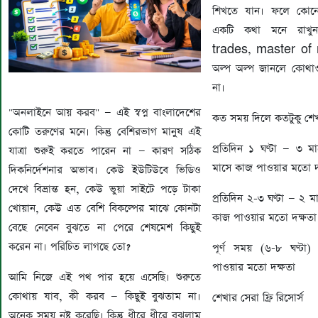
শিখতে যান। ফলে কোনো
একটি কথা মনে রাখু
trades, master of n
অল্প অল্প জানলে কোথাও 
না।
"অনলাইনে আয় করব" — এই স্বপ্ন বাংলাদেশের
কত সময় দিলে কতটুকু শেখ
কোটি তরুণের মনে। কিন্তু বেশিরভাগ মানুষ এই
প্রতিদিন ১ ঘণ্টা — ৩ ম
যাত্রা শুরুই করতে পারেন না — কারণ সঠিক
মাসে কাজ পাওয়ার মতো দ
দিকনির্দেশনার অভাব। কেউ ইউটিউবে ভিডিও
দেখে বিভ্রান্ত হন, কেউ ভুয়া সাইটে পড়ে টাকা
প্রতিদিন ২-৩ ঘণ্টা — ২ 
খোয়ান, কেউ এত বেশি বিকল্পের মাঝে কোনটা
কাজ পাওয়ার মতো দক্ষতা
বেছে নেবেন বুঝতে না পেরে শেষমেশ কিছুই
করেন না। পরিচিত লাগছে তো?
পূর্ণ সময় (৬-৮ ঘণ্ট
পাওয়ার মতো দক্ষতা
আমি নিজে এই পথ পার হয়ে এসেছি। শুরুতে
কোথায় যাব, কী করব — কিছুই বুঝতাম না।
শেখার সেরা ফ্রি রিসোর্স
অনেক সময় নষ্ট করেছি। কিন্তু ধীরে ধীরে বুঝলাম