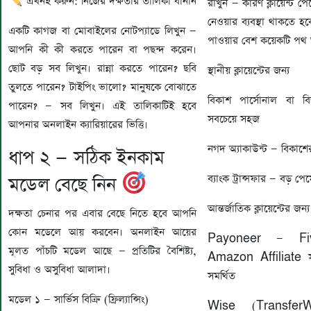
এখনই করুন: নিজের দক্ষতার তালিকা বানান
রাখুন — কারণ ক্লায়েন্ট প
নেওয়ার ব্যবস্থা থাকতে হ
একটি কাগজ বা মোবাইলের নোটপ্যাডে লিখুন —
পাওয়ার বেশ কয়েকটি পথ
আপনি কী কী করতে পারেন বা পছন্দ করেন।
ছোট বড় সব লিখুন। রান্না করতে পারেন? ছবি
স্থানীয় ক্লায়েন্টের জন্য
তুলতে পারেন? টাইপিং ভালো? মানুষকে বোঝাতে
বিকাশ পার্সোনাল বা ব
পারেন? — সব লিখুন। এই তালিকাটিই হবে
সবচেয়ে সহজ
আপনার অনলাইন ক্যারিয়ারের ভিত্তি।
নগদ অ্যাকাউন্ট — বিকাশে
ধাপ ২ — সঠিক ইনকাম
ব্যাংক ট্রান্সফার — বড় পেম
মডেল বেছে নিন
আন্তর্জাতিক ক্লায়েন্টের জন্য
দক্ষতা চেনার পর এবার বেছে নিতে হবে আপনি
কোন মডেলে আয় করবেন। অনলাইন আয়ের
Payoneer — Fiv
মূলত পাঁচটি মডেল আছে — প্রতিটির বৈশিষ্ট্য,
Amazon Affiliate স
সুবিধা ও অসুবিধা আলাদা।
সমর্থিত
মডেল ১ — সার্ভিস বিক্রি (ফ্রিল্যান্সিং)
Wise (TransferW