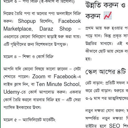
মডেল ৩ — পণ্য বিক্রি (ই-কমার্স বা রিসেলিং)
উন্নতি করুন ও
নিজের তৈরি পণ্য বা অন্যের পণ্য অনলাইনে বিক্রি
করুন
করুন। Shopup রিসেলিং, Facebook
প্রথম আয় শুরু হওয়ার প
Marketplace, Daraz Shop —
পড়ে যান। কিন্তু প্রকৃত 
এগুলোতে কোনো বিনিয়োগ ছাড়াই শুরু করা যায়।
উন্নতির মাধ্যমে। এই
এটি গৃহিণীদের জন্য বিশেষভাবে উপযুক্ত।
কীভাবে ছোট আয় থেকে বড়
মডেল ৪ — শিক্ষা ও কোর্স বিক্রি
হয়।
আপনি যদি কোনো বিষয়ে ভালো জানেন — সেটা
স্কেল আপের ৪ট
শেখাতে পারেন। Zoom বা Facebook-এ
রেট বাড়ান: প্রতিটি সফল
লাইভ ক্লাস নিন, বা Ten Minute School,
করে রেট বাড়ান। শুরুত
Udemy-তে কোর্স আপলোড করুন। একবার
৩-৬ মাস পর আত্মবিশ্বাসে
কোর্স তৈরি করলে বারবার বিক্রি হয় — এটি সেরা
প্যাসিভ ইনকামের উৎস।
নতুন দক্ষতা যোগ করুন: 
সম্পর্কিত নতুন দক্ষতা শ
মডেল ৫ — অ্যাফিলিয়েট মার্কেটিং
রাইটার হলে SEO শিখ