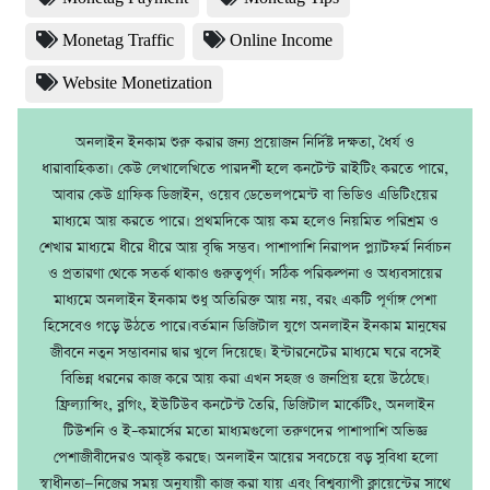
Monetag Traffic
Online Income
Website Monetization
অনলাইন ইনকাম শুরু করার জন্য প্রয়োজন নির্দিষ্ট দক্ষতা, ধৈর্য ও
ধারাবাহিকতা। কেউ লেখালেখিতে পারদর্শী হলে কনটেন্ট রাইটিং করতে পারে,
আবার কেউ গ্রাফিক ডিজাইন, ওয়েব ডেভেলপমেন্ট বা ভিডিও এডিটিংয়ের
মাধ্যমে আয় করতে পারে। প্রথমদিকে আয় কম হলেও নিয়মিত পরিশ্রম ও
শেখার মাধ্যমে ধীরে ধীরে আয় বৃদ্ধি সম্ভব। পাশাপাশি নিরাপদ প্ল্যাটফর্ম নির্বাচন
ও প্রতারণা থেকে সতর্ক থাকাও গুরুত্বপূর্ণ। সঠিক পরিকল্পনা ও অধ্যবসায়ের
মাধ্যমে অনলাইন ইনকাম শুধু অতিরিক্ত আয় নয়, বরং একটি পূর্ণাঙ্গ পেশা
হিসেবেও গড়ে উঠতে পারে।বর্তমান ডিজিটাল যুগে অনলাইন ইনকাম মানুষের
জীবনে নতুন সম্ভাবনার দ্বার খুলে দিয়েছে। ইন্টারনেটের মাধ্যমে ঘরে বসেই
বিভিন্ন ধরনের কাজ করে আয় করা এখন সহজ ও জনপ্রিয় হয়ে উঠেছে।
ফ্রিল্যান্সিং, ব্লগিং, ইউটিউব কনটেন্ট তৈরি, ডিজিটাল মার্কেটিং, অনলাইন
টিউশনি ও ই–কমার্সের মতো মাধ্যমগুলো তরুণদের পাশাপাশি অভিজ্ঞ
পেশাজীবীদেরও আকৃষ্ট করছে। অনলাইন আয়ের সবচেয়ে বড় সুবিধা হলো
স্বাধীনতা—নিজের সময় অনুযায়ী কাজ করা যায় এবং বিশ্বব্যাপী ক্লায়েন্টের সাথে