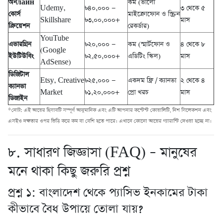
অনлайн
কম (ভালো
Udemy,
৳৪০,০০০ —
৩ থেকে ৫
কোর্স
মাইক্রোফোন ও স্ক্রিন
Skillshare
৳৩,০০,০০০+
মাস
ক্রিয়েশন
রেকর্ডার)
YouTube
এভারগ্রিন
৳২০,০০০ —
কম (স্মার্টফোন ও
৪ থেকে ৮
(Google
ইউটিউবিং
৳২,৫০,০০০+
এডিটিং স্কিল)
মাস
AdSense)
ডিজিটাল
Etsy, Creative
৳২৫,০০০ —
একদম ফ্রি / ক্যানভা
২ থেকে ৪
ক্যানভা
Market
৳১,২০,০০০+
প্রো খরচ
মাস
ডিজাইন
*নোট: এই আয়ের হিসাবটি সম্পূর্ণ আনুমানিক এবং এটি আপনার কন্টেন্ট কোয়ালিটি, নিশ সিলেকশন এবং
এসইও দক্ষতার ওপর ভিত্তি করে কম বা বেশি হতে পারে। এখানে কোনো আয়ের গ্যারান্টি দেওয়া হচ্ছে না।
৮. সাধারণ জিজ্ঞাসা (FAQ) – মানুষের
মনে থাকা কিছু জরুরি প্রশ্ন
প্রশ্ন ১: বাংলাদেশ থেকে প্যাসিভ ইনকামের টাকা
কীভাবে বৈধ উপায়ে তোলা যায়?