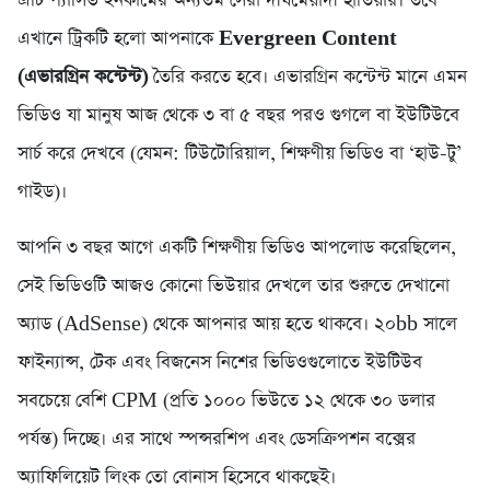
এটি প্যাসিভ ইনকামের অন্যতম সেরা দীর্ঘমেয়াদী হাতিয়ার। তবে
এখানে ট্রিকটি হলো আপনাকে
Evergreen Content
(এভারগ্রিন কন্টেন্ট)
তৈরি করতে হবে। এভারগ্রিন কন্টেন্ট মানে এমন
ভিডিও যা মানুষ আজ থেকে ৩ বা ৫ বছর পরও গুগলে বা ইউটিউবে
সার্চ করে দেখবে (যেমন: টিউটোরিয়াল, শিক্ষণীয় ভিডিও বা ‘হাউ-টু’
গাইড)।
আপনি ৩ বছর আগে একটি শিক্ষণীয় ভিডিও আপলোড করেছিলেন,
সেই ভিডিওটি আজও কোনো ভিউয়ার দেখলে তার শুরুতে দেখানো
অ্যাড (AdSense) থেকে আপনার আয় হতে থাকবে। ২০bb সালে
ফাইন্যান্স, টেক এবং বিজনেস নিশের ভিডিওগুলোতে ইউটিউব
সবচেয়ে বেশি CPM (প্রতি ১০০০ ভিউতে ১২ থেকে ৩০ ডলার
পর্যন্ত) দিচ্ছে। এর সাথে স্পন্সরশিপ এবং ডেসক্রিপশন বক্সের
অ্যাফিলিয়েট লিংক তো বোনাস হিসেবে থাকছেই।