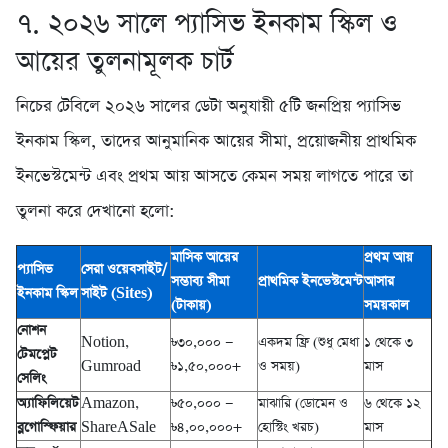
৭. ২০২৬ সালে প্যাসিভ ইনকাম স্কিল ও
আয়ের তুলনামূলক চার্ট
নিচের টেবিলে ২০২৬ সালের ডেটা অনুযায়ী ৫টি জনপ্রিয় প্যাসিভ
ইনকাম স্কিল, তাদের আনুমানিক আয়ের সীমা, প্রয়োজনীয় প্রাথমিক
ইনভেস্টমেন্ট এবং প্রথম আয় আসতে কেমন সময় লাগতে পারে তা
তুলনা করে দেখানো হলো:
মাসিক আয়ের
প্রথম আয়
প্যাসিভ
সেরা ওয়েবসাইট/
সম্ভাব্য সীমা
প্রাথমিক ইনভেস্টমেন্ট
আসার
ইনকাম স্কিল
সাইট (Sites)
(টাকায়)
সময়কাল
নোশন
Notion,
৳৩০,০০০ —
একদম ফ্রি (শুধু মেধা
১ থেকে ৩
টেমপ্লেট
Gumroad
৳১,৫০,০০০+
ও সময়)
মাস
সেলিং
অ্যাফিলিয়েট
Amazon,
৳৫০,০০০ —
মাঝারি (ডোমেন ও
৬ থেকে ১২
ব্লগোস্ফিয়ার
ShareASale
৳৪,০০,০০০+
হোস্টিং খরচ)
মাস