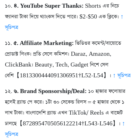
১০.
৪. YouTube Super Thanks:
Shorts এর নিচে
ফ্যানরা টাকা দিয়ে থ্যাংকস দিতে পারে। $2-$50 এক ক্লিকে।
↑
সূচিপত্র
১১.
৫. Affiliate Marketing:
ভিডিওর কমেন্ট/বায়োতে
প্রোডাক্ট লিংক। প্রতি সেলে কমিশন। Daraz, Amazon,
ClickBank। Beauty, Tech, Gadget নিশে সেল
বেশি【1813300444091306951†L52-L54】।
↑ সূচিপত্র
১২.
৬. Brand Sponsorship/Deal:
১০ হাজার ফলোয়ার
হলেই ব্র্যান্ড পে করে। ১টা ৩০ সেকেন্ড রিলস = ৫ হাজার থেকে ১
লাখ টাকা। বাংলাদেশি ব্র্যান্ড এখন TikTok/ Reels এ বাজেট
ঢালছে【8728954705056122214†L543-L546】।
↑
সূচিপত্র