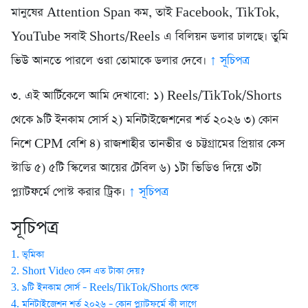
মানুষের Attention Span কম, তাই Facebook, TikTok,
YouTube সবাই Shorts/Reels এ বিলিয়ন ডলার ঢালছে। তুমি
ভিউ আনতে পারলে ওরা তোমাকে ডলার দেবে।
↑ সূচিপত্র
৩. এই আর্টিকেলে আমি দেখাবো: ১) Reels/TikTok/Shorts
থেকে ৯টি ইনকাম সোর্স ২) মনিটাইজেশনের শর্ত ২০২৬ ৩) কোন
নিশে CPM বেশি ৪) রাজশাহীর তানভীর ও চট্টগ্রামের প্রিয়ার কেস
স্টাডি ৫) ৫টি স্কিলের আয়ের টেবিল ৬) ১টা ভিডিও দিয়ে ৩টা
প্ল্যাটফর্মে পোস্ট করার ট্রিক।
↑ সূচিপত্র
সূচিপত্র
1. ভূমিকা
2. Short Video কেন এত টাকা দেয়?
3. ৯টি ইনকাম সোর্স – Reels/TikTok/Shorts থেকে
4. মনিটাইজেশন শর্ত ২০২৬ – কোন প্ল্যাটফর্মে কী লাগে