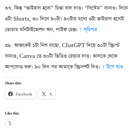
৩৭. কিন্তু “ভাইরাল হবো” চিন্তা বাদ দাও। “সিস্টেম” বানাও। দিনে
৩টা Shorts, ৩০ দিনে ৯০টা। ৯০টার মধ্যে ৩টা ভাইরাল হলেই
তোমার মনিটাইজেশন অন, লাইফ চেঞ্জ।
↑ সূচিপত্র
৩৮. আজকেই ১টা নিশ বাছো, ChatGPT দিয়ে ৩০টা স্ক্রিপ্ট
বানাও, Canva তে ৩০টা ভিডিও রেন্ডার দাও। কালকে থেকে
আপলোড শুরু। ৯০ দিন পর আমাকে স্ক্রিনশট দিও।
↑ টপে যাও
Share this:
Facebook
X
Like this:
Loading…