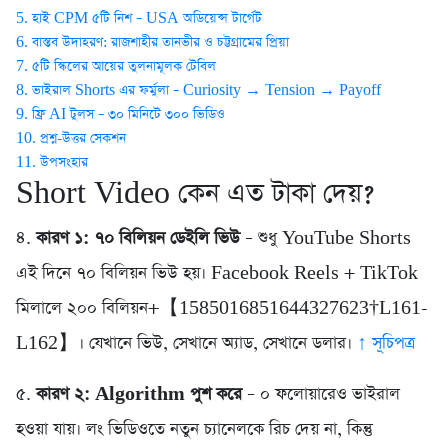
5. হাই CPM ৫টি নিশ – USA অডিয়েন্স টার্গেট
6. বাস্তব উদাহরণ: রাজশাহীর তানভীর ও চট্টগ্রামের প্রিয়া
7. ৫টি স্কিলের আয়ের তুলনামূলক টেবিল
8. ভাইরাল Shorts এর ফর্মুলা – Curiosity → Tension → Payoff
9. ফ্রি AI টুলস – ৩০ মিনিটে ৩০০ ভিডিও
10. প্রশ্ন-উত্তর সেকশন
11. উপসংহার
Short Video কেন এত টাকা দেয়?
৪.
কারণ ১: ৭০ বিলিয়ন ডেইলি ভিউ
– শুধু YouTube Shorts
এই দিনে ৭০ বিলিয়ন ভিউ হয়। Facebook Reels + TikTok
মিলালে ২০০ বিলিয়ন+【1585016851644327623†L161-
L162】। যেখানে ভিউ, সেখানে অ্যাড, সেখানে ডলার।
↑ সূচিপত্র
৫.
কারণ ২: Algorithm পুশ করে
– ০ ফলোয়ারেও ভাইরাল
হওয়া যায়। লং ভিডিওতে নতুন চ্যানেলকে রিচ দেয় না, কিন্তু