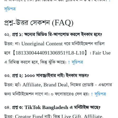
সূচিপত্র
প্রশ্ন-উত্তর সেকশন (FAQ)
৩২.
প্রশ্ন ১: অন্যের ভিডিও রি-আপলোড করলে ইনকাম হবে?
উত্তর: না। Unoriginal Content ধরে মনিটাইজেশন বাতিল
হবে【1813300444091306951†L8-L10】। Fair Use
এ রিমিক্স করলে হবে, কিন্তু ঝুঁকি আছে।
↑ সূচিপত্র
৩৩.
প্রশ্ন ২: ১০০০ সাবস্ক্রাইবার নাই। ইনকাম সম্ভব?
উত্তর: হ্যাঁ। Affiliate, Brand Deal, নিজের প্রোডাক্ট – এগুলোর
জন্য মনিটাইজেশন লাগে না। ০ ফলোয়ারেও সেল হয়।
↑ সূচিপত্র
৩৪.
প্রশ্ন ৩: TikTok Bangladesh এ মনিটাইজ আছে?
উত্তর: Creator Fund নাই। কিন্তু Live Gift, Affiliate,