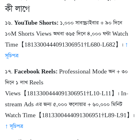
কী লাগে
১৬.
YouTube Shorts:
১,০০০ সাবস্ক্রাইবার + ৯০ দিনে
১০M Shorts Views অথবা ৩৬৫ দিনে ৪,০০০ ঘণ্টা Watch
Time【1813300444091306951†L680-L682】।
↑
সূচিপত্র
১৭.
Facebook Reels:
Professional Mode অন + ৩০
দিনে ১ লাখ Reels
Views【1813300444091306951†L10-L11】। In-
stream Ads এর জন্য ৫,০০০ ফলোয়ার + ৬০,০০০ মিনিট
Watch Time【1813300444091306951†L89-L91】।
↑ সূচিপত্র