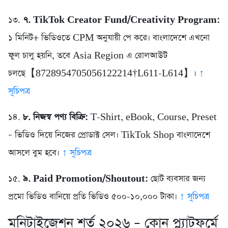
১৩.
৭. TikTok Creator Fund/Creativity Program:
১ মিনিট+ ভিডিওতে CPM অনুযায়ী পে করে। বাংলাদেশে এখনো
ফুল চালু হয়নি, তবে Asia Region এ রোলআউট
চলছে【8728954705056122214†L611-L614】।
↑
সূচিপত্র
১৪.
৮. নিজস্ব পণ্য বিক্রি:
T-Shirt, eBook, Course, Preset
– ভিডিও দিয়ে নিজের প্রোডাক্ট সেল। TikTok Shop বাংলাদেশে
আসলে বুম হবে।
↑ সূচিপত্র
১৫.
৯. Paid Promotion/Shoutout:
ছোট ব্যবসার জন্য
প্রমো ভিডিও বানিয়ে প্রতি ভিডিও ৫০০-১০,০০০ টাকা।
↑ সূচিপত্র
মনিটাইজেশন শর্ত ২০২৬ – কোন প্ল্যাটফর্মে