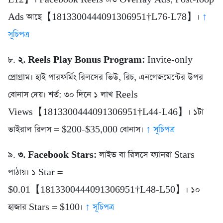
Ads আছে【1813300444091306951†L76-L78】।
↑
সূচিপত্র
৮.
২. Reels Play Bonus Program:
Invite-only
প্রোগ্রাম। হাই পারফর্মিং রিলসের ভিউ, রিচ, এনগেজমেন্টের উপর
বোনাস দেয়। শর্ত: ৩০ দিনে ১ লাখ Reels
Views【1813300444091306951†L44-L46】। ১টা
ভাইরাল রিলস = $200-$35,000 বোনাস।
↑ সূচিপত্র
৯.
৩. Facebook Stars:
লাইভ বা রিলসে ফ্যানরা Stars
পাঠায়। ১ Star =
$0.01【1813300444091306951†L48-L50】। ১০
হাজার Stars = $100।
↑ সূচিপত্র