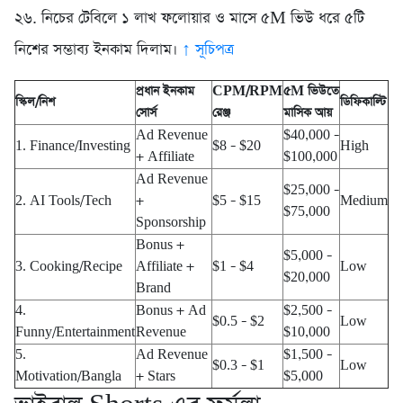
২৬. নিচের টেবিলে ১ লাখ ফলোয়ার ও মাসে ৫M ভিউ ধরে ৫টি
নিশের সম্ভাব্য ইনকাম দিলাম।
↑ সূচিপত্র
প্রধান ইনকাম
CPM/RPM
৫M ভিউতে
স্কিল/নিশ
ডিফিকাল্টি
সোর্স
রেঞ্জ
মাসিক আয়
Ad Revenue
$40,000 –
1. Finance/Investing
$8 – $20
High
+ Affiliate
$100,000
Ad Revenue
$25,000 –
2. AI Tools/Tech
+
$5 – $15
Medium
$75,000
Sponsorship
Bonus +
$5,000 –
3. Cooking/Recipe
Affiliate +
$1 – $4
Low
$20,000
Brand
4.
Bonus + Ad
$2,500 –
$0.5 – $2
Low
Funny/Entertainment
Revenue
$10,000
5.
Ad Revenue
$1,500 –
$0.3 – $1
Low
Motivation/Bangla
+ Stars
$5,000