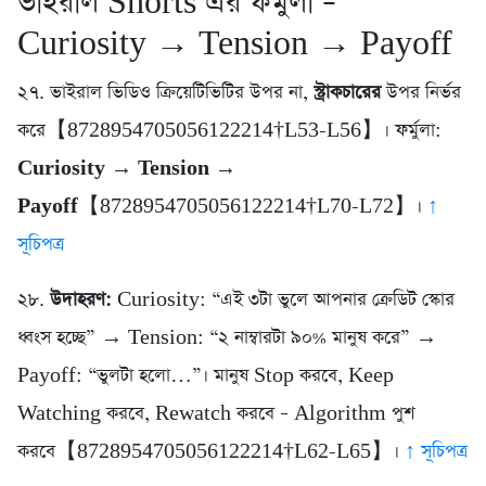
ভাইরাল Shorts এর ফর্মুলা –
Curiosity → Tension → Payoff
২৭. ভাইরাল ভিডিও ক্রিয়েটিভিটির উপর না,
স্ট্রাকচারের
উপর নির্ভর
করে【8728954705056122214†L53-L56】। ফর্মুলা:
Curiosity → Tension →
Payoff
【8728954705056122214†L70-L72】।
↑
সূচিপত্র
২৮.
উদাহরণ:
Curiosity: “এই ৩টা ভুলে আপনার ক্রেডিট স্কোর
ধ্বংস হচ্ছে” → Tension: “২ নাম্বারটা ৯০% মানুষ করে” →
Payoff: “ভুলটা হলো…”। মানুষ Stop করবে, Keep
Watching করবে, Rewatch করবে – Algorithm পুশ
করবে【8728954705056122214†L62-L65】।
↑ সূচিপত্র