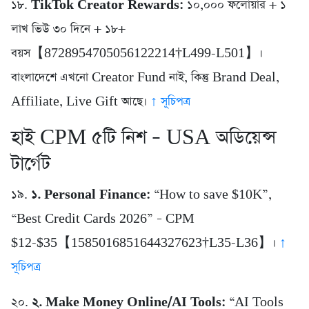
১৮.
TikTok Creator Rewards:
১০,০০০ ফলোয়ার + ১
লাখ ভিউ ৩০ দিনে + ১৮+
বয়স【8728954705056122214†L499-L501】।
বাংলাদেশে এখনো Creator Fund নাই, কিন্তু Brand Deal,
Affiliate, Live Gift আছে।
↑ সূচিপত্র
হাই CPM ৫টি নিশ – USA অডিয়েন্স
টার্গেট
১৯.
১. Personal Finance:
“How to save $10K”,
“Best Credit Cards 2026” – CPM
$12-$35【1585016851644327623†L35-L36】।
↑
সূচিপত্র
২০.
২. Make Money Online/AI Tools:
“AI Tools