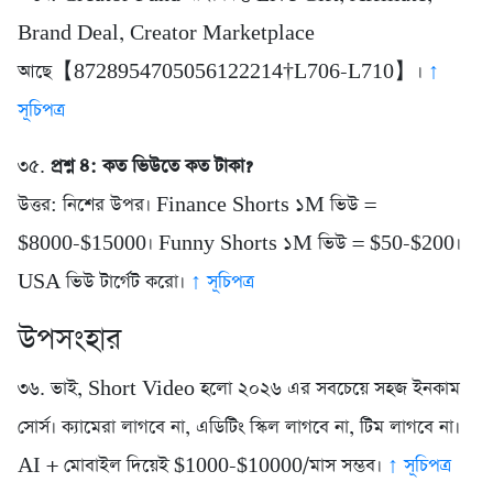
Brand Deal, Creator Marketplace
আছে【8728954705056122214†L706-L710】।
↑
সূচিপত্র
৩৫.
প্রশ্ন ৪: কত ভিউতে কত টাকা?
উত্তর: নিশের উপর। Finance Shorts ১M ভিউ =
$8000-$15000। Funny Shorts ১M ভিউ = $50-$200।
USA ভিউ টার্গেট করো।
↑ সূচিপত্র
উপসংহার
৩৬. ভাই, Short Video হলো ২০২৬ এর সবচেয়ে সহজ ইনকাম
সোর্স। ক্যামেরা লাগবে না, এডিটিং স্কিল লাগবে না, টিম লাগবে না।
AI + মোবাইল দিয়েই $1000-$10000/মাস সম্ভব।
↑ সূচিপত্র