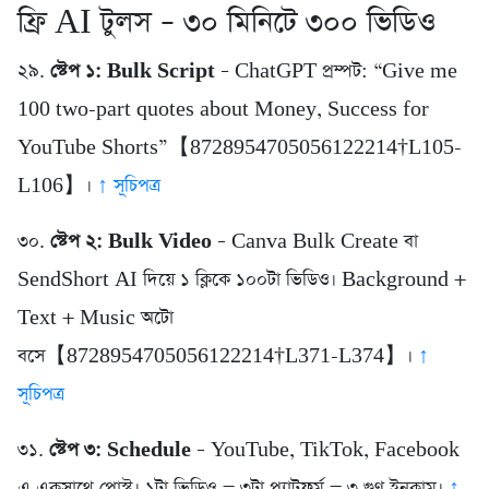
ফ্রি AI টুলস – ৩০ মিনিটে ৩০০ ভিডিও
২৯.
স্টেপ ১: Bulk Script
– ChatGPT প্রম্পট: “Give me
100 two-part quotes about Money, Success for
YouTube Shorts”【8728954705056122214†L105-
L106】।
↑ সূচিপত্র
৩০.
স্টেপ ২: Bulk Video
– Canva Bulk Create বা
SendShort AI দিয়ে ১ ক্লিকে ১০০টা ভিডিও। Background +
Text + Music অটো
বসে【8728954705056122214†L371-L374】।
↑
সূচিপত্র
৩১.
স্টেপ ৩: Schedule
– YouTube, TikTok, Facebook
এ একসাথে পোস্ট। ১টা ভিডিও = ৩টা প্ল্যাটফর্ম = ৩ গুণ ইনকাম।
↑