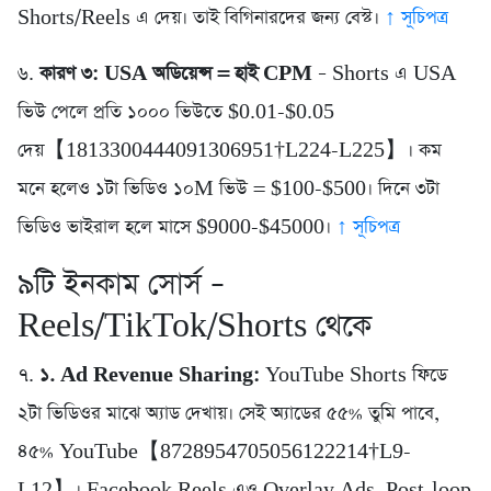
Shorts/Reels এ দেয়। তাই বিগিনারদের জন্য বেস্ট।
↑ সূচিপত্র
৬.
কারণ ৩: USA অডিয়েন্স = হাই CPM
– Shorts এ USA
ভিউ পেলে প্রতি ১০০০ ভিউতে $0.01-$0.05
দেয়【1813300444091306951†L224-L225】। কম
মনে হলেও ১টা ভিডিও ১০M ভিউ = $100-$500। দিনে ৩টা
ভিডিও ভাইরাল হলে মাসে $9000-$45000।
↑ সূচিপত্র
৯টি ইনকাম সোর্স –
Reels/TikTok/Shorts থেকে
৭.
১. Ad Revenue Sharing:
YouTube Shorts ফিডে
২টা ভিডিওর মাঝে অ্যাড দেখায়। সেই অ্যাডের ৫৫% তুমি পাবে,
৪৫% YouTube【8728954705056122214†L9-
L12】। Facebook Reels এও Overlay Ads, Post-loop