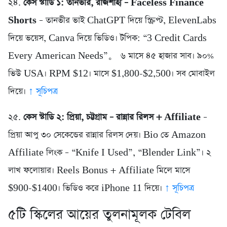
২৪.
কেস স্টাডি ১: তানভীর, রাজশাহী – Faceless Finance
Shorts
– তানভীর ভাই ChatGPT দিয়ে স্ক্রিপ্ট, ElevenLabs
দিয়ে ভয়েস, Canva দিয়ে ভিডিও। টপিক: “3 Credit Cards
Every American Needs”。 ৬ মাসে ৪৫ হাজার সাব। ৯০%
ভিউ USA। RPM $12। মাসে $1,800-$2,500। সব মোবাইল
দিয়ে।
↑ সূচিপত্র
২৫.
কেস স্টাডি ২: প্রিয়া, চট্টগ্রাম – রান্নার রিলস + Affiliate
–
প্রিয়া আপু ৩০ সেকেন্ডের রান্নার রিলস দেয়। Bio তে Amazon
Affiliate লিংক – “Knife I Used”, “Blender Link”। ২
লাখ ফলোয়ার। Reels Bonus + Affiliate মিলে মাসে
$900-$1400। ভিডিও করে iPhone 11 দিয়ে।
↑ সূচিপত্র
৫টি স্কিলের আয়ের তুলনামূলক টেবিল