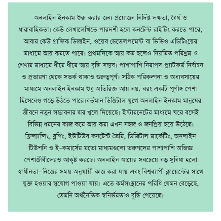
অনলাইন ইনকাম শুরু করার জন্য প্রয়োজন নির্দিষ্ট দক্ষতা, ধৈর্য ও
ধারাবাহিকতা। কেউ লেখালেখিতে পারদর্শী হলে কনটেন্ট রাইটিং করতে পারে,
আবার কেউ গ্রাফিক ডিজাইন, ওয়েব ডেভেলপমেন্ট বা ভিডিও এডিটিংয়ের
মাধ্যমে আয় করতে পারে। প্রথমদিকে আয় কম হলেও নিয়মিত পরিশ্রম ও
শেখার মাধ্যমে ধীরে ধীরে আয় বৃদ্ধি সম্ভব। পাশাপাশি নিরাপদ প্ল্যাটফর্ম নির্বাচন
ও প্রতারণা থেকে সতর্ক থাকাও গুরুত্বপূর্ণ। সঠিক পরিকল্পনা ও অধ্যবসায়ের
মাধ্যমে অনলাইন ইনকাম শুধু অতিরিক্ত আয় নয়, বরং একটি পূর্ণাঙ্গ পেশা
হিসেবেও গড়ে উঠতে পারে।বর্তমান ডিজিটাল যুগে অনলাইন ইনকাম মানুষের
জীবনে নতুন সম্ভাবনার দ্বার খুলে দিয়েছে। ইন্টারনেটের মাধ্যমে ঘরে বসেই
বিভিন্ন ধরনের কাজ করে আয় করা এখন সহজ ও জনপ্রিয় হয়ে উঠেছে।
ফ্রিল্যান্সিং, ব্লগিং, ইউটিউব কনটেন্ট তৈরি, ডিজিটাল মার্কেটিং, অনলাইন
টিউশনি ও ই–কমার্সের মতো মাধ্যমগুলো তরুণদের পাশাপাশি অভিজ্ঞ
পেশাজীবীদেরও আকৃষ্ট করছে। অনলাইন আয়ের সবচেয়ে বড় সুবিধা হলো
স্বাধীনতা—নিজের সময় অনুযায়ী কাজ করা যায় এবং বিশ্বব্যাপী ক্লায়েন্টের সাথে
যুক্ত হওয়ার সুযোগ পাওয়া যায়। এতে কর্মসংস্থানের পরিধি যেমন বেড়েছে,
তেমনি অর্থনৈতিক স্বনির্ভরতাও বৃদ্ধি পেয়েছে।