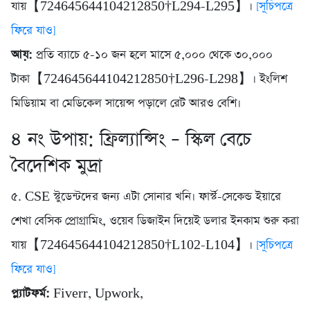
যায়【724645644104212850†L294-L295】।
[সূচিপত্রে
ফিরে যাও]
আয়:
প্রতি ব্যাচে ৫-১০ জন হলে মাসে ৫,০০০ থেকে ৩০,০০০
টাকা【724645644104212850†L296-L298】। ইংলিশ
মিডিয়াম বা মেডিকেল সায়েন্স পড়ালে রেট আরও বেশি।
৪ নং উপায়: ফ্রিল্যান্সিং – স্কিল বেচে
বৈদেশিক মুদ্রা
৫. CSE স্টুডেন্টদের জন্য এটা সোনার খনি। ফার্স্ট-সেকেন্ড ইয়ারে
শেখা বেসিক প্রোগ্রামিং, ওয়েব ডিজাইন দিয়েই ডলার ইনকাম শুরু করা
যায়【724645644104212850†L102-L104】।
[সূচিপত্রে
ফিরে যাও]
প্ল্যাটফর্ম:
Fiverr, Upwork,