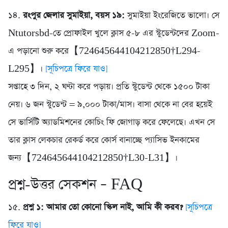
১৪.
রংপুর জেলার সুমাইয়া, বয়স ১৯:
সুমাইয়া ইংরেজিতে ভালো। সে
Ntutorsbd-তে প্রোফাইল খুলে ক্লাস ৫-৮ এর স্টুডেন্টদের Zoom-
এ পড়ানো শুরু করে【724645644104212850†L294-
L295】।
[সূচিপত্রে ফিরে যাও]
সপ্তাহে ৩ দিন, ২ ঘণ্টা করে পড়ায়। প্রতি স্টুডেন্ট থেকে ১৫০০ টাকা
নেয়। ৬ জন স্টুডেন্ট = ৯,০০০ টাকা/মাস। বাসা থেকে না বের হয়েই
সে ভার্সিটি অ্যাডমিশনের কোচিং ফি জোগাড় করে ফেলেছে। এখন সে
তার ক্লাস লেকচার রেকর্ড করে কোর্স বানাচ্ছে প্যাসিভ ইনকামের
জন্য【724645644104212850†L30-L31】।
প্রশ্ন-উত্তর সেকশন – FAQ
১৫.
প্রশ্ন ১: আমার তো কোনো স্কিল নাই, আমি কী করব?
[সূচিপত্রে
ফিরে যাও]