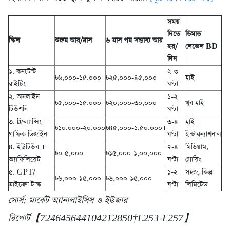
সময়
দিতে
ডিমান্ড
স্কিল
শুরুর আয়/মাস
৬ মাস পর সম্ভাব্য আয়
হয়/
লেভেল BD
দিন
১. কনটেন্ট
২-৩
৳৬,০০০-১৫,০০০
৳২৫,০০০-৪৫,০০০
হাই
রাইটিং
ঘণ্টা
২. অনলাইন
১-২
৳৫,০০০-১৫,০০০
৳২০,০০০-৩০,০০০
খুব হাই
টিউশনি
ঘণ্টা
৩. ফ্রিল্যান্সিং –
৩-৪
হাই +
৳১০,০০০-২০,০০০
৳৪৫,০০০-১,৫০,০০০+
গ্রাফিক ডিজাইন
ঘণ্টা
ইন্টারন্যাশনাল
৪. ইউটিউব +
২-৪
মিডিয়াম,
৳০-৫,০০০
৳১৫,০০০-১,০০,০০০
অ্যাফিলিয়েট
ঘণ্টা
গ্রোয়িং
৫. GPT/
১-২
সহজ, কিন্তু
৳৬,০০০-১৫,০০০
৳৬,০০০-১৫,০০০
মাইক্রো টাস্ক
ঘণ্টা
লিমিটেড
সোর্স: মার্কেট অ্যানালাইসিস ও ইউজার
রিপোর্ট【724645644104212850†L253-L257】