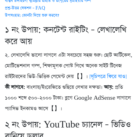
বাস্তব উদাহরণ: কুমিল্লার রাহাত ও রংপুরের সুমাইয়ার গল্প
প্রশ্ন-উত্তর সেকশন – FAQ
উপসংহার: কোনটা দিয়ে শুরু করবে?
১ নং উপায়: কনটেন্ট রাইটিং – লেখালেখি
করে আয়
২. লেখালেখি ভালো লাগলে এটা সবচেয়ে সহজ শুরু। ছোট আর্টিকেল,
মোটিভেশনাল গল্প, শিক্ষামূলক পোস্ট লিখে অনেক সাইট টিনেজ
রাইটারদের ভিউ-ভিত্তিক পেমেন্ট দেয়【】।
[সূচিপত্রে ফিরে যাও]
কী লাগবে:
বাংলায়/ইংরেজিতে গুছিয়ে লেখার দক্ষতা।
আয়:
প্রতি
১০০০ শব্দে ৫০০-২০০০ টাকা। ব্লগে Google AdSense লাগালে
প্যাসিভ ইনকামও আসে【】।
২ নং উপায়: YouTube চ্যানেল – ভিডিও
বানিয়ে ডলার