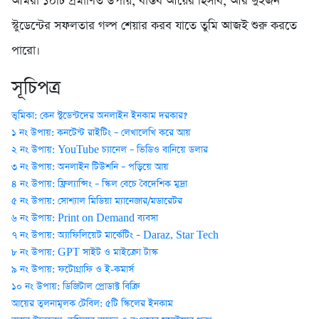
আমরা ১০টি প্রমাণিত উপায়, বাস্তব আয়ের হিসাব, আর দুইজন
স্টুডেন্টের সফলতার গল্প শেয়ার করব যাতে তুমি আজই শুরু করতে
পারো।
সূচিপত্র
ভূমিকা: কেন স্টুডেন্টদের অনলাইন ইনকাম দরকার?
১ নং উপায়: কনটেন্ট রাইটিং – লেখালেখি করে আয়
২ নং উপায়: YouTube চ্যানেল – ভিডিও বানিয়ে ডলার
৩ নং উপায়: অনলাইন টিউশনি – পড়িয়ে আয়
৪ নং উপায়: ফ্রিল্যান্সিং – স্কিল বেচে বৈদেশিক মুদ্রা
৫ নং উপায়: সোশ্যাল মিডিয়া ম্যানেজার/মডারেটর
৬ নং উপায়: Print on Demand ব্যবসা
৭ নং উপায়: অ্যাফিলিয়েট মার্কেটিং – Daraz, Star Tech
৮ নং উপায়: GPT সাইট ও মাইক্রো টাস্ক
৯ নং উপায়: ফটোগ্রাফি ও ই-কমার্স
১০ নং উপায়: ডিজিটাল প্রোডাক্ট বিক্রি
আয়ের তুলনামূলক টেবিল: ৫টি স্কিলের ইনকাম