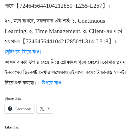
পারে【724645644104212850†L255-L257】।
২০. মনে রাখবে, সফলতার ৩টা শর্ত: ১. Continuous
Learning, ২. Time Management, ৩. Client-এর সাথে
সৎ থাকা【724645644104212850†L314-L318】।
[সূচিপত্রে ফিরে যাও]
আজই একটা উপায় বেছে নিয়ে প্রোফাইল খুলে ফেলো। তোমার প্রথম
ইনকামের স্ক্রিনশট দেখার অপেক্ষায় রইলাম! কমেন্টে জানাও কোনটা
দিয়ে শুরু করছো।
↑ উপরে যাও
Share this:
Facebook
X
Like this: