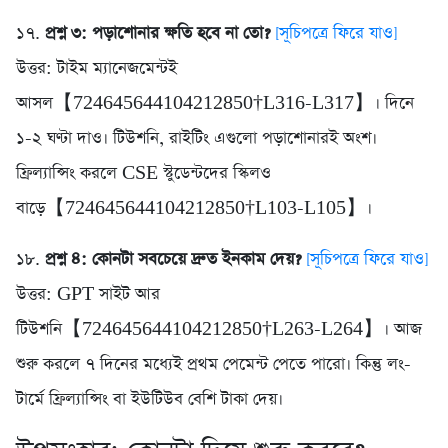
১৭.
প্রশ্ন ৩: পড়াশোনার ক্ষতি হবে না তো?
[সূচিপত্রে ফিরে যাও]
উত্তর: টাইম ম্যানেজমেন্টই
আসল【724645644104212850†L316-L317】। দিনে
১-২ ঘণ্টা দাও। টিউশনি, রাইটিং এগুলো পড়াশোনারই অংশ।
ফ্রিল্যান্সিং করলে CSE স্টুডেন্টদের স্কিলও
বাড়ে【724645644104212850†L103-L105】।
১৮.
প্রশ্ন ৪: কোনটা সবচেয়ে দ্রুত ইনকাম দেয়?
[সূচিপত্রে ফিরে যাও]
উত্তর: GPT সাইট আর
টিউশনি【724645644104212850†L263-L264】। আজ
শুরু করলে ৭ দিনের মধ্যেই প্রথম পেমেন্ট পেতে পারো। কিন্তু লং-
টার্মে ফ্রিল্যান্সিং বা ইউটিউব বেশি টাকা দেয়।