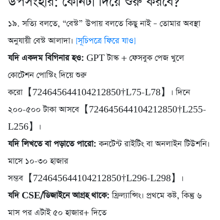
উপসংহার: কোনটা দিয়ে শুরু করবে?
১৯. সত্যি বলতে, “বেস্ট” উপায় বলতে কিছু নাই – তোমার অবস্থা
অনুযায়ী বেস্ট আলাদা।
[সূচিপত্রে ফিরে যাও]
যদি একদম বিগিনার হও:
GPT টাস্ক + ফেসবুক পেজ খুলে
কোটেশন পোস্টিং দিয়ে শুরু
করো【724645644104212850†L75-L78】। দিনে
২০০-৫০০ টাকা আসবে【724645644104212850†L255-
L256】।
যদি লিখতে বা পড়াতে পারো:
কনটেন্ট রাইটিং বা অনলাইন টিউশনি।
মাসে ১০-৩০ হাজার
সম্ভব【724645644104212850†L296-L298】।
যদি CSE/ডিজাইনে আগ্রহ থাকে:
ফ্রিল্যান্সিং। প্রথমে কষ্ট, কিন্তু ৬
মাস পর এটাই ৫০ হাজার+ দিতে