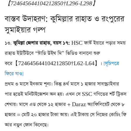
【724645644104212850†L296-L298】
বাস্তব উদাহরণ: কুমিল্লার রাহাত ও রংপুরের
সুমাইয়ার গল্প
১৩.
কুমিল্লা জেলার রাহাত, বয়স ১৭:
HSC ফার্স্ট ইয়ারে পড়ার সময়
রাহাত ইউটিউবে “স্টাডি উইথ মি” ভিডিও বানানো শুরু
করে【724645644104212850†L62-L64】।
[সূচিপত্রে
ফিরে যাও]
প্রথম ৩ মাসে ইনকাম শূন্য। কিন্তু ৪র্থ মাসে ১ হাজার সাবস্ক্রাইবার
পার হতেই মনিটাইজেশন অন হয়। এখন সে SSC গণিতের শর্ট ট্রিকস
শেখায়। মাসে এড থেকে ১২ হাজার + Daraz অ্যাফিলিয়েট থেকে ৮
হাজার = মোট ২০ হাজার টাকা আয়। এই টাকায় সে নিজের কোচিং ফি
আর নতুন ফোন কিনেছে।