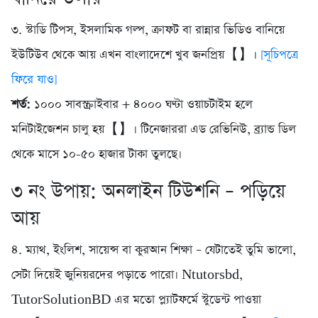
৩. স্টাডি টিপস, ইসলামিক গল্প, ক্রাফট বা রান্নার ভিডিও বানিয়ে
ইউটিউব থেকে আয় এখন বাংলাদেশে খুব জনপ্রিয়【】।
[সূচিপত্রে
ফিরে যাও]
শর্ত:
১০০০ সাবস্ক্রাইবার + ৪০০০ ঘণ্টা ওয়াচটাইম হলে
মনিটাইজেশন চালু হয়【】। টিনেজাররা এড রেভিনিউ, ব্র্যান্ড ডিল
থেকে মাসে ১০-৫০ হাজার টাকা তুলছে।
৩ নং উপায়: অনলাইন টিউশনি – পড়িয়ে
আয়
৪. ম্যাথ, ইংলিশ, সায়েন্স বা কুরআন শিক্ষা – যেটাতেই তুমি ভালো,
সেটা দিয়েই জুনিয়রদের পড়াতে পারো। Ntutorsbd,
TutorSolutionBD এর মতো প্ল্যাটফর্মে স্টুডেন্ট পাওয়া