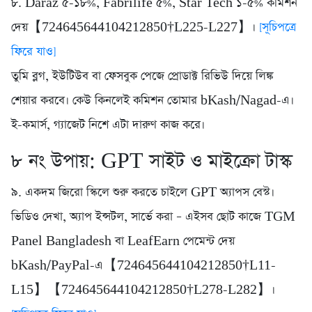
৮. Daraz ৫-১৮%, Fabrilife ৫%, Star Tech ১-৫% কমিশন
দেয়【724645644104212850†L225-L227】।
[সূচিপত্রে
ফিরে যাও]
তুমি ব্লগ, ইউটিউব বা ফেসবুক পেজে প্রোডাক্ট রিভিউ দিয়ে লিঙ্ক
শেয়ার করবে। কেউ কিনলেই কমিশন তোমার bKash/Nagad-এ।
ই-কমার্স, গ্যাজেট নিশে এটা দারুণ কাজ করে।
৮ নং উপায়: GPT সাইট ও মাইক্রো টাস্ক
৯. একদম জিরো স্কিলে শুরু করতে চাইলে GPT অ্যাপস বেস্ট।
ভিডিও দেখা, অ্যাপ ইন্সটল, সার্ভে করা – এইসব ছোট কাজে TGM
Panel Bangladesh বা LeafEarn পেমেন্ট দেয়
bKash/PayPal-এ【724645644104212850†L11-
L15】【724645644104212850†L278-L282】।