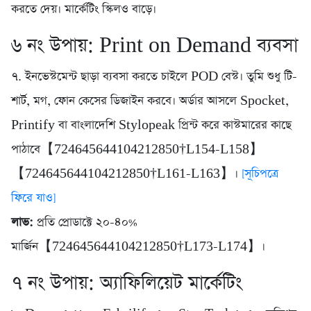
করতে দেয়। মার্কেটিং স্কিলও বাড়ে।
৬ নং উপায়: Print on Demand ব্যবসা
৭. ইনভেস্টমেন্ট ছাড়া ব্যবসা করতে চাইলে POD বেস্ট। তুমি শুধু টি-
শার্ট, মগ, ফোন কেসের ডিজাইন করবে। অর্ডার আসলে Spocket,
Printify বা বাংলাদেশি Stylopeak প্রিন্ট করে কাস্টমারের কাছে
পাঠাবে【724645644104212850†L154-L158】
【724645644104212850†L161-L163】।
[সূচিপত্রে
ফিরে যাও]
লাভ:
প্রতি প্রোডাক্টে ২০-৪০%
মার্জিন【724645644104212850†L173-L174】।
৭ নং উপায়: অ্যাফিলিয়েট মার্কেটিং