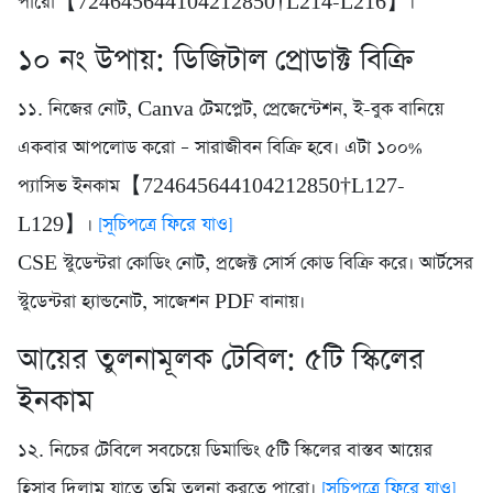
পারো【724645644104212850†L214-L216】।
১০ নং উপায়: ডিজিটাল প্রোডাক্ট বিক্রি
১১. নিজের নোট, Canva টেমপ্লেট, প্রেজেন্টেশন, ই-বুক বানিয়ে
একবার আপলোড করো – সারাজীবন বিক্রি হবে। এটা ১০০%
প্যাসিভ ইনকাম【724645644104212850†L127-
L129】।
[সূচিপত্রে ফিরে যাও]
CSE স্টুডেন্টরা কোডিং নোট, প্রজেক্ট সোর্স কোড বিক্রি করে। আর্টসের
স্টুডেন্টরা হ্যান্ডনোট, সাজেশন PDF বানায়।
আয়ের তুলনামূলক টেবিল: ৫টি স্কিলের
ইনকাম
১২. নিচের টেবিলে সবচেয়ে ডিমান্ডিং ৫টি স্কিলের বাস্তব আয়ের
হিসাব দিলাম যাতে তুমি তুলনা করতে পারো।
[সূচিপত্রে ফিরে যাও]