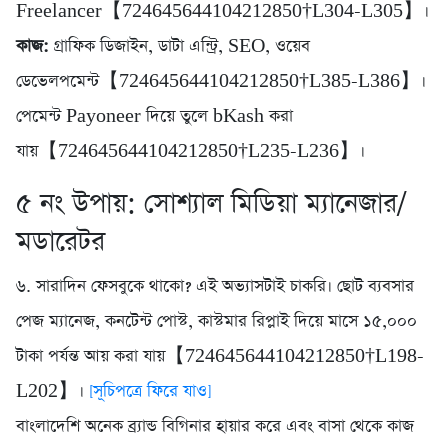
Freelancer【724645644104212850†L304-L305】।
কাজ:
গ্রাফিক ডিজাইন, ডাটা এন্ট্রি, SEO, ওয়েব
ডেভেলপমেন্ট【724645644104212850†L385-L386】।
পেমেন্ট Payoneer দিয়ে তুলে bKash করা
যায়【724645644104212850†L235-L236】।
৫ নং উপায়: সোশ্যাল মিডিয়া ম্যানেজার/
মডারেটর
৬. সারাদিন ফেসবুকে থাকো? এই অভ্যাসটাই চাকরি। ছোট ব্যবসার
পেজ ম্যানেজ, কনটেন্ট পোস্ট, কাস্টমার রিপ্লাই দিয়ে মাসে ১৫,০০০
টাকা পর্যন্ত আয় করা যায়【724645644104212850†L198-
L202】।
[সূচিপত্রে ফিরে যাও]
বাংলাদেশি অনেক ব্র্যান্ড বিগিনার হায়ার করে এবং বাসা থেকে কাজ