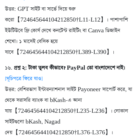
উত্তর: GPT সাইট বা সার্ভে দিয়ে শুরু
করো【724645644104212850†L11-L12】। পাশাপাশি
ইউটিউবে ফ্রি কোর্স দেখে কনটেন্ট রাইটিং বা Canva ডিজাইন
শেখো। ১ মাসেই বেসিক হয়ে
যাবে【724645644104212850†L389-L390】।
১৬.
প্রশ্ন ২: টাকা তুলব কীভাবে? PayPal তো বাংলাদেশে নাই।
[সূচিপত্রে ফিরে যাও]
উত্তর: বেশিরভাগ ইন্টারন্যাশনাল সাইট Payoneer সাপোর্ট করে, যা
থেকে সরাসরি ব্যাংক বা bKash-এ আনা
যায়【724645644104212850†L235-L236】। লোকাল
সাইটগুলো bKash, Nagad
দেয়【724645644104212850†L376-L376】।