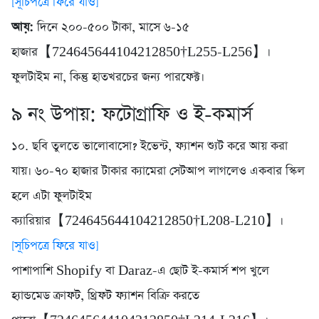
[সূচিপত্রে ফিরে যাও]
আয়:
দিনে ২০০-৫০০ টাকা, মাসে ৬-১৫
হাজার【724645644104212850†L255-L256】।
ফুলটাইম না, কিন্তু হাতখরচের জন্য পারফেক্ট।
৯ নং উপায়: ফটোগ্রাফি ও ই-কমার্স
১০. ছবি তুলতে ভালোবাসো? ইভেন্ট, ফ্যাশন শ্যুট করে আয় করা
যায়। ৬০-৭০ হাজার টাকার ক্যামেরা সেটআপ লাগলেও একবার স্কিল
হলে এটা ফুলটাইম
ক্যারিয়ার【724645644104212850†L208-L210】।
[সূচিপত্রে ফিরে যাও]
পাশাপাশি Shopify বা Daraz-এ ছোট ই-কমার্স শপ খুলে
হ্যান্ডমেড ক্রাফট, থ্রিফট ফ্যাশন বিক্রি করতে