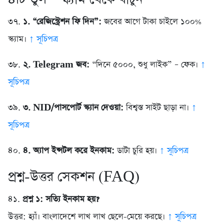
৩৭.
১. “রেজিস্ট্রেশন ফি দিন”:
জবের আগে টাকা চাইলে ১০০%
স্ক্যাম।
↑ সূচিপত্র
৩৮.
২. Telegram জব:
“দিনে ৫০০০, শুধু লাইক” – ফেক।
↑
সূচিপত্র
৩৯.
৩. NID/পাসপোর্ট স্ক্যান দেওয়া:
বিশ্বস্ত সাইট ছাড়া না।
↑
সূচিপত্র
৪০.
৪. অ্যাপ ইন্সটল করে ইনকাম:
ডাটা চুরি হয়।
↑ সূচিপত্র
প্রশ্ন-উত্তর সেকশন (FAQ)
৪১.
প্রশ্ন ১: সত্যি ইনকাম হয়?
উত্তর: হ্যাঁ। বাংলাদেশে লাখ লাখ ছেলে-মেয়ে করছে।
↑ সূচিপত্র