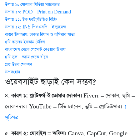
উপায় ৯: সোশ্যাল মিডিয়া ম্যানেজার
উপায় ১০: POD – Print on Demand
উপায় ১১: স্টক ফটো/ভিডিও বিক্রি
উপায় ১২: INS পিওএসপি – ইন্স্যুরেন্স
বাস্তব উদাহরণ: ঢাকার রিয়াদ ও কুমিল্লার শান্তা
৫টি কাজের ইনকাম টেবিল
বাংলাদেশ থেকে পেমেন্ট নেওয়ার উপায়
৪টি ভুল – স্ক্যাম থেকে বাঁচুন
প্রশ্ন-উত্তর সেকশন
উপসংহার
ওয়েবসাইট ছাড়াই কেন সম্ভব?
৪.
কারণ ১: প্ল্যাটফর্ম-ই তোমার দোকান।
Fiverr = দোকান, তুমি =
দোকানদার। YouTube = টিভি চ্যানেল, তুমি = প্রোডিউসার।
↑
সূচিপত্র
৫.
কারণ ২: মোবাইল = অফিস।
Canva, CapCut, Google