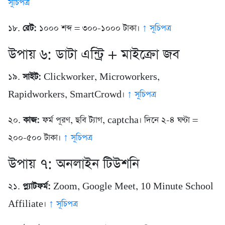
সূচিপত্র
১৮.
রেট:
১০০০ শব্দ = ৩০০-১০০০ টাকা।
↑ সূচিপত্র
উপায় ৬: ডাটা এন্ট্রি + মাইক্রো জব
১৯.
সাইট:
Clickworker, Microworkers,
Rapidworkers, SmartCrowd।
↑ সূচিপত্র
২০.
কাজ:
ফর্ম পূরণ, ছবি ট্যাগ, captcha। দিনে ২-৪ ঘণ্টা =
২০০-৫০০ টাকা।
↑ সূচিপত্র
উপায় ৭: অনলাইন টিউশনি
২১.
প্ল্যাটফর্ম:
Zoom, Google Meet, 10 Minute School
Affiliate।
↑ সূচিপত্র