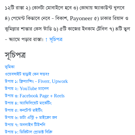
১২টি রাস্তা ২) কোনটা মোবাইলে হবে ৩) কোথায় অ্যাকাউন্ট খুলবে
৪) পেমেন্ট কিভাবে নেবে – বিকাশ, Payoneer ৫) ঢাকার রিয়াদ ও
কুমিল্লার শান্তার কেস স্টাডি ৬) ৫টি কাজের ইনকাম টেবিল ৭) ৪টি ভুল
– স্ক্যামে পড়ার রাস্তা।
↑ সূচিপত্র
সূচিপত্র
ভূমিকা
ওয়েবসাইট ছাড়াই কেন সম্ভব?
উপায় ১: ফ্রিল্যান্সিং – Fiverr, Upwork
উপায় ২: YouTube চ্যানেল
উপায় ৩: Facebook Page + Reels
উপায় ৪: অ্যাফিলিয়েট মার্কেটিং
উপায় ৫: কনটেন্ট রাইটিং
উপায় ৬: ডাটা এন্ট্রি + মাইক্রো জব
উপায় ৭: অনলাইন টিউশনি
উপায় ৮: ডিজিটাল প্রোডাক্ট বিক্রি