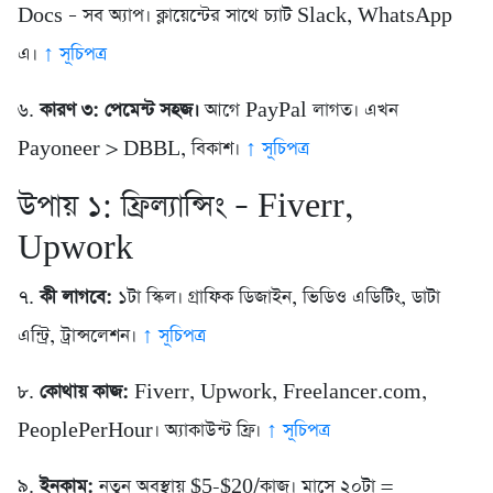
Docs – সব অ্যাপ। ক্লায়েন্টের সাথে চ্যাট Slack, WhatsApp
এ।
↑ সূচিপত্র
৬.
কারণ ৩: পেমেন্ট সহজ।
আগে PayPal লাগত। এখন
Payoneer > DBBL, বিকাশ।
↑ সূচিপত্র
উপায় ১: ফ্রিল্যান্সিং – Fiverr,
Upwork
৭.
কী লাগবে:
১টা স্কিল। গ্রাফিক ডিজাইন, ভিডিও এডিটিং, ডাটা
এন্ট্রি, ট্রান্সলেশন।
↑ সূচিপত্র
৮.
কোথায় কাজ:
Fiverr, Upwork, Freelancer.com,
PeoplePerHour। অ্যাকাউন্ট ফ্রি।
↑ সূচিপত্র
৯.
ইনকাম:
নতুন অবস্থায় $5-$20/কাজ। মাসে ২০টা =