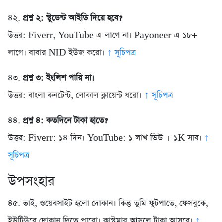
৪২.
প্রশ্ন ২: স্টুডেন্ট আইডি দিয়ে হবে?
উত্তর: Fiverr, YouTube এ লাগে না। Payoneer এ ১৮+
লাগে। বাবার NID ইউজ করো।
↑ সূচিপত্র
৪৩.
প্রশ্ন ৩: ইংলিশ পারি না।
উত্তর: বাংলা কনটেন্ট, লোকাল ক্লায়েন্ট ধরো।
↑ সূচিপত্র
৪৪.
প্রশ্ন ৪: কতদিনে টাকা হাতে?
উত্তর: Fiverr: ১৪ দিন। YouTube: ১ লাখ ভিউ + ১K সাব।
↑
সূচিপত্র
উপসংহার
৪৫. ভাই, ওয়েবসাইট হলো দোকান। কিন্তু তুমি ফুটপাতে, ফেসবুকে,
ইউটিউবে দোকান দিতে পারো। কাস্টমার আসলে টাকা আসবে।
↑