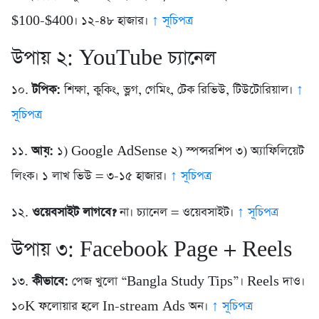
$100-$400। ১২-৪৮ হাজার।
↑ সূচিপত্র
উপায় ২: YouTube চ্যানেল
১০.
টপিক:
শিক্ষা, কুকিং, ভ্লগ, গেমিং, টেক রিভিউ, টিউটোরিয়াল।
↑
সূচিপত্র
১১.
আয়:
১) Google AdSense ২) স্পন্সরশিপ ৩) অ্যাফিলিয়েট
লিংক। ১ লাখ ভিউ = ৩-১৫ হাজার।
↑ সূচিপত্র
১২.
ওয়েবসাইট লাগবে?
না। চ্যানেল = ওয়েবসাইট।
↑ সূচিপত্র
উপায় ৩: Facebook Page + Reels
১৩.
কীভাবে:
পেজ খুলো “Bangla Study Tips”। Reels দাও।
১০K ফলোয়ার হলে In-stream Ads অন।
↑ সূচিপত্র