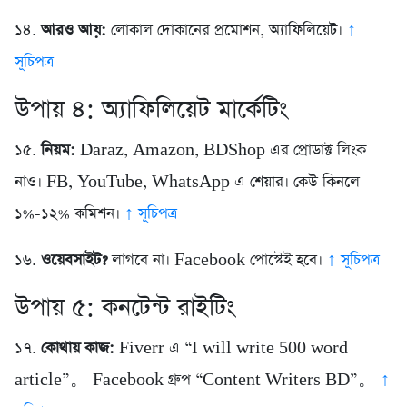
১৪.
আরও আয়:
লোকাল দোকানের প্রমোশন, অ্যাফিলিয়েট।
↑
সূচিপত্র
উপায় ৪: অ্যাফিলিয়েট মার্কেটিং
১৫.
নিয়ম:
Daraz, Amazon, BDShop এর প্রোডাক্ট লিংক
নাও। FB, YouTube, WhatsApp এ শেয়ার। কেউ কিনলে
১%-১২% কমিশন।
↑ সূচিপত্র
১৬.
ওয়েবসাইট?
লাগবে না। Facebook পোস্টেই হবে।
↑ সূচিপত্র
উপায় ৫: কনটেন্ট রাইটিং
১৭.
কোথায় কাজ:
Fiverr এ “I will write 500 word
article”。 Facebook গ্রুপ “Content Writers BD”。
↑