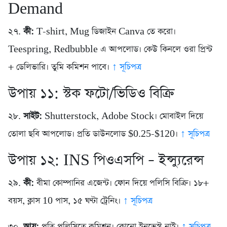
Demand
২৭.
কী:
T-shirt, Mug ডিজাইন Canva তে করো।
Teespring, Redbubble এ আপলোড। কেউ কিনলে ওরা প্রিন্ট
+ ডেলিভারি। তুমি কমিশন পাবে।
↑ সূচিপত্র
উপায় ১১: স্টক ফটো/ভিডিও বিক্রি
২৮.
সাইট:
Shutterstock, Adobe Stock। মোবাইল দিয়ে
তোলা ছবি আপলোড। প্রতি ডাউনলোড $0.25-$120।
↑ সূচিপত্র
উপায় ১২: INS পিওএসপি – ইন্স্যুরেন্স
২৯.
কী:
বীমা কোম্পানির এজেন্ট। ফোন দিয়ে পলিসি বিক্রি। ১৮+
বয়স, ক্লাস 10 পাস, ১৫ ঘণ্টা ট্রেনিং।
↑ সূচিপত্র
৩০.
আয়:
প্রতি পলিসিতে কমিশন। কোনো ইনভেস্ট নাই।
↑ সূচিপত্র