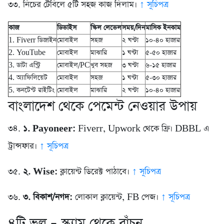
৩৩. নিচের টেবিলে ৫টি সহজ কাজ দিলাম।
↑ সূচিপত্র
কাজ
ডিভাইস
স্কিল লেভেল
সময়/দিন
মাসিক ইনকাম
1. Fiverr ডিজাইন
মোবাইল
সহজ
২ ঘণ্টা
১০-৪০ হাজার
2. YouTube
মোবাইল
মাঝারি
১ ঘণ্টা
৫-৫০ হাজার
3. ডাটা এন্ট্রি
মোবাইল/PC
খুব সহজ
৩ ঘণ্টা
৬-১৫ হাজার
4. অ্যাফিলিয়েট
মোবাইল
সহজ
১ ঘণ্টা
৫-৩০ হাজার
5. কনটেন্ট রাইটিং
মোবাইল
মাঝারি
২ ঘণ্টা
১০-৪০ হাজার
বাংলাদেশ থেকে পেমেন্ট নেওয়ার উপায়
৩৪.
১. Payoneer:
Fiverr, Upwork থেকে ফ্রি। DBBL এ
ট্রান্সফার।
↑ সূচিপত্র
৩৫.
২. Wise:
ক্লায়েন্ট ডিরেক্ট পাঠাবে।
↑ সূচিপত্র
৩৬.
৩. বিকাশ/নগদ:
লোকাল ক্লায়েন্ট, FB পেজ।
↑ সূচিপত্র
৪টি ভুল – স্ক্যাম থেকে বাঁচুন