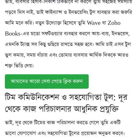
ভাই, ব্যবসার হিসাব-নিকাশ ঠিকভাবে না করলে তুমি সহজেই সমস্যায়
পড়বে মিস নাই, তাই ফাইন্যান্স ও ইনভয়েসিং টুল ব্যবহার করা জরুরি
আমি মনে করি। নতুন উদ্যোক্ত হিসেবে তুমি Wave বা Zoho
Books-এর মতো সফটওয়্যার ব্যবহার করলে আয়-ব্যয়, ইনভয়েস,
এমনকি ট্যাক্স সব কিছু গুছিয়ে রাখতে সহজ হবে। আমি চাই এসব টুল
ভুল কমায়, সময় বাঁচায় এবং তোমার ব্যবসার আর্থিক দিককে আরও
শক্ত ভিত্তি দেয়।
আমাদের আরো সেবা পেতে ক্লিক করুন
টিম কমিউনিকেশন ও সহযোগিতা টুল: দূর
থেকে কাজ পরিচালনার আধুনিক প্রযুক্তি
ভাই, দূর থেকে টিমের কাজ পরিচালনা করতে গেলে তুমি একটি
ভালো যোগাযোগ এবং সহযোগিতা টুলের প্রয়োজন অনুভব করবে।