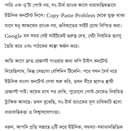
পারি এক–দু’টা পোস্ট নয়, লং-টার্ম র‍্যাংক আসে ধারাবাহিকভাবে
ইউনিক কনটেন্ট দিলে। Copy-Paste Problem থেকে মুক্ত থাকা
মানে শুধু আজকের র‍্যাংক নয়, ভবিষ্যতের সাইট গ্রোথ নিশ্চিত করা।
Google সব সময় সেই সাইটকেই গুরুত্ব দেয়, যেটা নিয়মিত ভ্যালু
তৈরি করে এবং পাঠকের আস্থা অর্জন করে।
আমি আগে দ্রুত রেজাল্ট পাওয়ার জন্য কপি টাইপ কনটেন্ট
দিয়েছিলাম, কিন্তু সেগুলো বেশিদিন টিকেনি। পরে যখন ধৈর্য ধরে
ইউনিক বাংলা কনটেন্ট লেখা শুরু করি, তখন ধীরে হলেও স্থায়ী
রেজাল্ট পাই। কয়েক মাস পর দেখি, পুরোনো পোস্ট থেকেও নিয়মিত
ট্রাফিক আসছে। তখন বুঝেছি, লং-টার্ম র‍্যাংকের মূল চাবিকাঠি হলো
ধারাবাহিকতা ও বিশ্বাসযোগ্যতা।
ধরুন, আপনি প্রতি সপ্তাহে ২টি করে ইউনিক, সমস্যা-সমাধানভিত্তিক