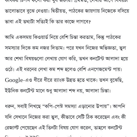
কার্যকর টিপস ফলো করা খুব জরুরি। প্রথমত, লেখার আগে বিষয়টা
ভালোভাবে বুঝে নেওয়া। দ্বিতীয়ত, পাঠকের জায়গায় নিজেকে বসিয়ে
ভাবা এই তথ্যটা সত্যিই কি তার কাজে লাগবে?
আমি একসময় কিওয়ার্ড নিয়ে বেশি চিন্তা করতাম, কিন্তু পাঠকের
সমস্যার দিকে কম নজর দিতাম। পরে যখন নিজের অভিজ্ঞতা, ভুল
আর শেখা বিষয়গুলো লেখায় যোগ করি, তখন কনটেন্ট আলাদা হয়ে
ওঠে। এই ধরনের লেখা কম শব্দ হলেও বেশি এনগেজমেন্ট পায়।
Google-এও ধীরে ধীরে র‍্যাংক উন্নত হতে থাকে। তখন বুঝেছি,
ইউনিক কনটেন্ট মানে শুধু আলাদা শব্দ নয়, আলাদা চিন্তা।
ধরুন, সবাই লিখছে “কপি-পেস্ট সমস্যা এড়ানোর উপায়”। আপনি
যদি সেখানে নিজের করা ভুল, কীভাবে সেটি ঠিক করেছেন এবং কী
রেজাল্ট পেয়েছেন এই তিনটা বিষয় যোগ করেন, তাহলে কনটেন্ট