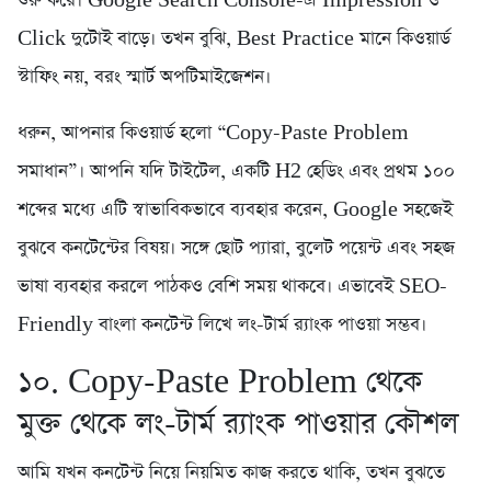
শুরু করে। Google Search Console-এ Impression ও
Click দুটোই বাড়ে। তখন বুঝি, Best Practice মানে কিওয়ার্ড
স্টাফিং নয়, বরং স্মার্ট অপটিমাইজেশন।
ধরুন, আপনার কিওয়ার্ড হলো “Copy-Paste Problem
সমাধান”। আপনি যদি টাইটেল, একটি H2 হেডিং এবং প্রথম ১০০
শব্দের মধ্যে এটি স্বাভাবিকভাবে ব্যবহার করেন, Google সহজেই
বুঝবে কনটেন্টের বিষয়। সঙ্গে ছোট প্যারা, বুলেট পয়েন্ট এবং সহজ
ভাষা ব্যবহার করলে পাঠকও বেশি সময় থাকবে। এভাবেই SEO-
Friendly বাংলা কনটেন্ট লিখে লং-টার্ম র‍্যাংক পাওয়া সম্ভব।
১০. Copy-Paste Problem থেকে
মুক্ত থেকে লং-টার্ম র‍্যাংক পাওয়ার কৌশল
আমি যখন কনটেন্ট নিয়ে নিয়মিত কাজ করতে থাকি, তখন বুঝতে