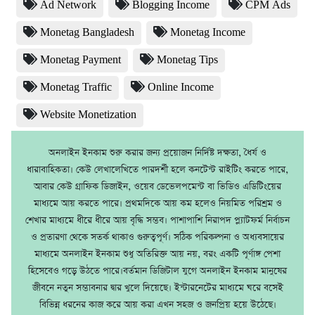
Ad Network
Blogging Income
CPM Ads
Monetag Bangladesh
Monetag Income
Monetag Payment
Monetag Tips
Monetag Traffic
Online Income
Website Monetization
অনলাইন ইনকাম শুরু করার জন্য প্রয়োজন নির্দিষ্ট দক্ষতা, ধৈর্য ও
ধারাবাহিকতা। কেউ লেখালেখিতে পারদর্শী হলে কনটেন্ট রাইটিং করতে পারে,
আবার কেউ গ্রাফিক ডিজাইন, ওয়েব ডেভেলপমেন্ট বা ভিডিও এডিটিংয়ের
মাধ্যমে আয় করতে পারে। প্রথমদিকে আয় কম হলেও নিয়মিত পরিশ্রম ও
শেখার মাধ্যমে ধীরে ধীরে আয় বৃদ্ধি সম্ভব। পাশাপাশি নিরাপদ প্ল্যাটফর্ম নির্বাচন
ও প্রতারণা থেকে সতর্ক থাকাও গুরুত্বপূর্ণ। সঠিক পরিকল্পনা ও অধ্যবসায়ের
মাধ্যমে অনলাইন ইনকাম শুধু অতিরিক্ত আয় নয়, বরং একটি পূর্ণাঙ্গ পেশা
হিসেবেও গড়ে উঠতে পারে।বর্তমান ডিজিটাল যুগে অনলাইন ইনকাম মানুষের
জীবনে নতুন সম্ভাবনার দ্বার খুলে দিয়েছে। ইন্টারনেটের মাধ্যমে ঘরে বসেই
বিভিন্ন ধরনের কাজ করে আয় করা এখন সহজ ও জনপ্রিয় হয়ে উঠেছে।