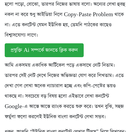
হলো পড়ো, বোঝো, তারপর নিজের ভাষায় বলো। অন্যের লেখা হুবহু
নকল না করে শুধু আইডিয়া নিলে Copy-Paste Problem থাকে
না। এতে কনটেন্ট যেমন ইউনিক হয়, তেমনি পাঠকের কাছেও
বিশ্বাসযোগ্য লাগে।
প্রযুক্তি Ai সম্পর্কে জানতে ক্লিক করুন
আমি একসময় একাধিক আর্টিকেল পড়ে একসাথে নোট নিতাম।
তারপর সেই নোট দেখে নিজের অভিজ্ঞতা যোগ করে লিখতাম। এতে
দেখা গেল লেখা অনেক ন্যাচারাল হচ্ছে এবং কপি-পেস্টের ভয়ও
থাকছে না। সবচেয়ে বড় বিষয় হলো এইভাবে লেখা কনটেন্ট
Google-এ আস্তে আস্তে র‍্যাংক করতে শুরু করে। তখন বুঝি, সহজ
ফর্মুলা ফলো করলেই ইউনিক বাংলা কনটেন্ট লেখা সম্ভব।
ধরুন, আপনি “ইউনিক বাংলা কনটেন্ট লেখার টিপস” নিয়ে লিখবেন।